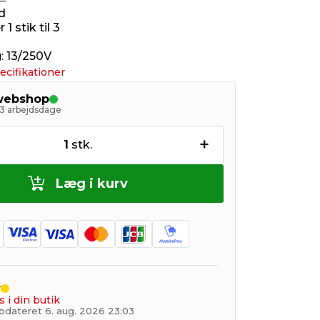
d
 stik til 3
 13/250V
ecifikationer
 webshop
- 3 arbejdsdage
+
1
stk.
Læg i kurv
r
s i din butik
pdateret 6. aug. 2026 23:03