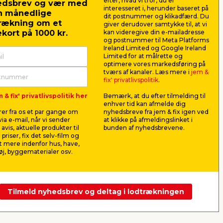
efter, hvad vi tror, du er
edsbrev og vær med
interesseret i, herunder baseret på
n månedlige
dit postnummer og klikadfærd. Du
rækning om et
giver derudover samtykke til, at vi
kort på 1000 kr.
kan videregive din e-mailadresse
og postnummer til Meta Platforms
Ireland Limited og Google Ireland
Limited for at målrette og
optimere vores markedsføring på
l
4-Stikdåse m/skrå udtag
3-stikdås
tværs af kanaler. Læs mere i
jem &
og 1,5 m ledning hvid -
m/ledning
fix' privatlivspolitik
.
Elworks
,
10/250 V. Børnesikret og skrå
Med 1,5 met
 & fix' privatlivspolitik her
Bemærk, at du efter tilmelding til
udtag til nem tilslutning.
blindhul og 
enhver tid kan afmelde dig
er fra os et par gange om
nyhedsbreve fra jem & fix igen ved
20,00
36,5
ia e-mail, når vi sender
at klikke på afmeldingslinket i
pr. stk.
avis, aktuelle produkter til
bunden af nyhedsbrevene.
Lev. omk. tillægges
Lev. omk. til
 priser, fix det selv-film og
Webshop
Butik
Webshop
 mere indenfor hus, have,
j, byggematerialer osv.
Se mere
Tilmeld nyhedsbrev og deltag i lodtrækningen
Næste