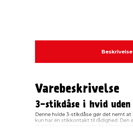
Beskrivelse
Varebeskrivelse
3-stikdåse i hvid uden
Denne hvide 3-stikdåse gør det nemt at f
kun har én stikkontakt til rådighed. Den 
elektriske apparater, som ikke kræver jo
blot stikdåsens stikprop i en almindelig 