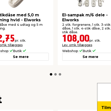
tikdåse med 5,0 m
El-sampak m/6 dele -
ning hvid - Elworks
Elworks
dåse med 4 udtag og 5 m
2 stk. forgrenere, 1 stk. 3-stik
ing.
dåse, 1 stk. 4-stik dåse, 2 stk.
stik dåse.
2,75
108,00
pr. stk.
pr. stk.
 omk. tillægges
Lev. omk. tillægges
shop
Butik
Webshop
Butik
Se mere
Se mere
t
Tilm