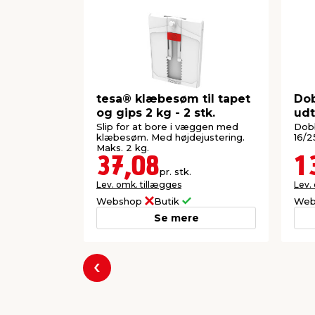
tesa® klæbesøm til tapet
Dob
og gips 2 kg - 2 stk.
udt
Elw
Slip for at bore i væggen med
Dobb
klæbesøm. Med højdejustering.
16/2
Maks. 2 kg.
37,08
1
pr. stk.
Lev. omk. tillægges
Lev.
Webshop
Butik
Web
Se mere
Forrige