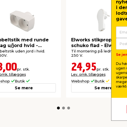
nyh
i de
lodt
gave
beltstik med runde
Elworks stikprop vinke
ag u/jord hvid -
schuko flad - Elworks
orks
eltstik uden jord i hvid.
Til montering på ledning. 16 A
Se jem
50V.
250 V.
Du hør
3,00
24,95
ugen v
pr. stk.
pr. stk.
ugens 
 omk. tillægges
Lev. omk. tillægges
skarpe
shop
Butik
Webshop
Butik
meget
værktø
Se mere
Se mere