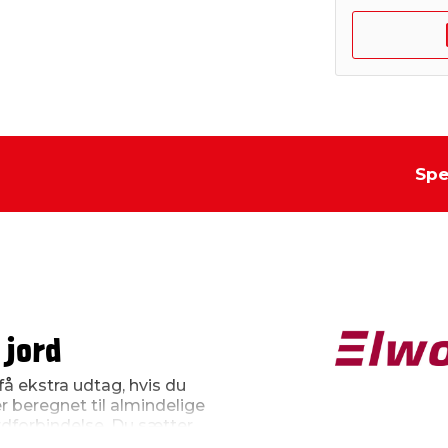
Spe
 jord
å ekstra udtag, hvis du
er beregnet til almindelige
rdforbindelse. Du sætter
kontakt, og så har du tre