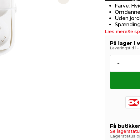
Next slide
Farve: Hvi
Omdanner 1
Uden jord
Spænding:
Læs mere
Se sp
På lager i
Leveringstid 1 
-
Få butikke
Se lagerstatu
Lagerstatus o