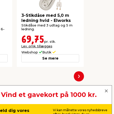
3-Stikdåse med 5,0 m
3-Stikdå
ledning hvid - Elworks
opladning
Stikdåse med 3 udtag og 5 m
Med schuko, 
 6-
ledning.
stikprop og 
69,75
99,0
pr. stk.
Lev. omk. tillægges
Lev. omk. til
Webshop
Butik
Webshop
Se mere
Næste
Vind et gavekort på 1000 kr.
eld dig vores
Vi kan målrette vores nyhedsbreve