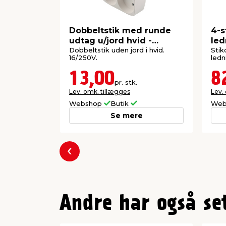
Dobbeltstik med runde
4-s
udtag u/jord hvid -
led
Elworks
Dobbeltstik uden jord i hvid.
Stik
16/250V.
ledn
13,00
8
pr. stk.
Lev. omk. tillægges
Lev.
Webshop
Butik
Web
Se mere
Forrige
Andre har også se