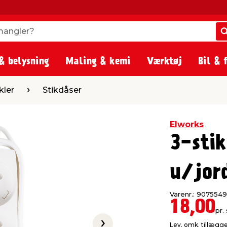
angler?
angler?
& belysning
Maling & kemi
Værktøj
Bil & 
ikdåser
kler
Stikdåser
Elworks
3-sti
u/jor
Varenr.: 9075549
18,00
pr. 
Lev. omk. tillægg