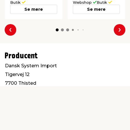
Butik
Webshop
Butik
Se mere
Se mere
Forrige
Næs
Producent
Dansk System Import
Tigervej 12
7700 Thisted
info@dansksystemimport.dk