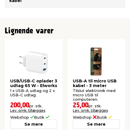
kabel
Lignende varer
USB/USB-C oplader 3
USB-A til micro USB
udtag 65 W - Elworks
kabel - 3 meter
1 x USB-A udtag og 2 x
Tilslut elektronik med
USB-C udtag.
micro USB til
computeren.
200,00
25,00
pr. stk.
pr. stk.
Lev. omk. tillægges
Lev. omk. tillægges
Webshop
Butik
Webshop
Butik
Se mere
Se mere