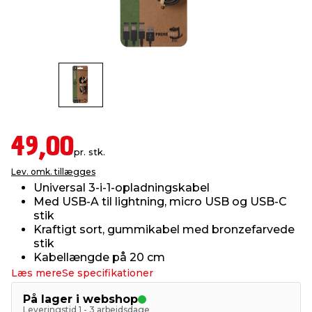
indretning
er & sikkerhed
 fittings
dsbelysning
eklædning
& udendørs spa
r & stilladser
e
behandling
ne, data & TV
& fritid
debeklædning
ing
asser & standere
rier
 sko
49,00
pr. stk.
antning
ri & syltning
Lev. omk. tillægges
Universal 3-i-1-opladningskabel
Med USB-A til lightning, micro USB og USB-C
dyr & ukrudt
stik
Kraftigt sort, gummikabel med bronzefarvede
stik
Kabellængde på 20 cm
Læs mere
Se specifikationer
På lager i webshop
Leveringstid 1 - 3 arbejdsdage