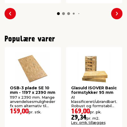
Forrige
Næs
Populære varer
OSB-3 plade SE 10
Glasuld ISOVER Basic
mm - 1197 x 2390 mm
formstykker 95 mm
1197 x 2390 mm. Mange
A1
anvendelsesmuligheder
klassificeret/ubrandbart.
fx som alternativ til
Robust og formstabil
krydsfiner.
isolering. 10 stk./pk.
159,00
169,00
pr. stk.
pr. pk.
(5,76 m²).
29,34
pr. m2.
Lev. omk. tillægges