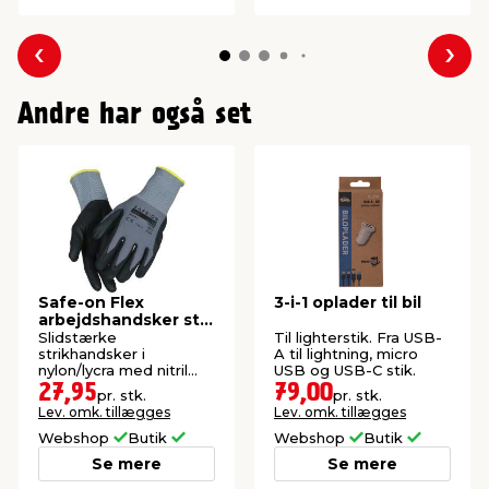
Forrige
Næs
Andre har også set
Safe-on Flex
3-i-1 oplader til bil
arbejdshandsker str.
10
Slidstærke
Til lighterstik. Fra USB-
strikhandsker i
A til lightning, micro
nylon/lycra med nitril
USB og USB-C stik.
skumbelægning.
27,95
79,00
pr. stk.
pr. stk.
Lev. omk. tillægges
Lev. omk. tillægges
Webshop
Butik
Webshop
Butik
Se mere
Se mere