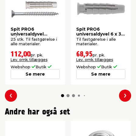
Skruediameter
4,5 mm
Bordiameter
6 mm
Spit PRO6
Spit PRO6
universaldyvel
universaldyvel 6 x 30
m/skrue 10 x 50 mm
mm 100 stk.
25 stk. Til fastgørelse i
Til fastgørelse i alle
25 stk.
alle materialer.
materialer.
112,00
68,95
pr. pk.
pr. pk.
Lev. omk. tillægges
Lev. omk. tillægges
Webshop
Butik
Webshop
Butik
Se mere
Se mere
Forrige
Næs
Andre har også set