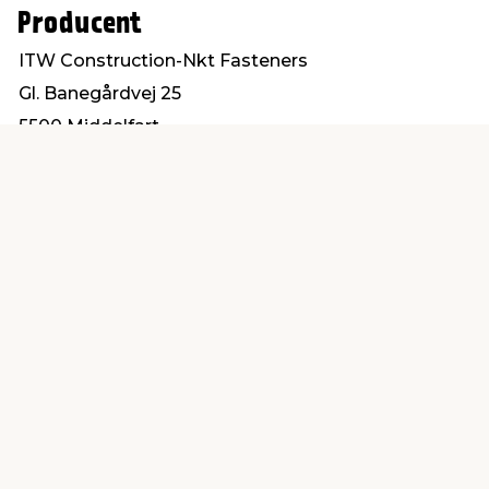
Producent
ITW Construction-Nkt Fasteners
Gl. Banegårdvej 25
5500 Middelfart
post@itwbyg.dk
Find en butik
Kundeservice
nær dig
Åbent alle dage 8 -
Køb i webshop
19
byt i butik