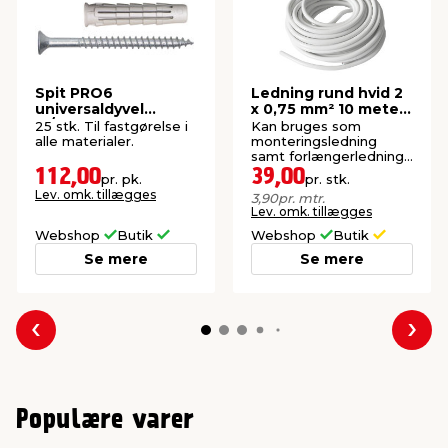
Spit PRO6
Ledning rund hvid 2
universaldyvel
x 0,75 mm² 10 meter
m/skrue 10 x 50 mm
- Elworks
25 stk. Til fastgørelse i
Kan bruges som
25 stk.
alle materialer.
monteringsledning
samt forlængerledning
ved montering af
112,00
39,00
pr. pk.
pr. stk.
stikprop og mellemled.
Lev. omk. tillægges
3,90
pr. mtr.
Lev. omk. tillægges
Webshop
Butik
Webshop
Butik
Se mere
Se mere
Forrige
Næs
Populære varer