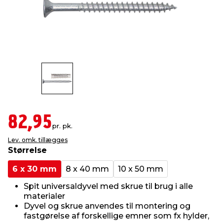
indretning
er & sikkerhed
 fittings
dsbelysning
eklædning
& udendørs spa
r & stilladser
e
behandling
ne, data & TV
& fritid
debeklædning
ing
asser & standere
rier
 sko
antning
ri & syltning
82,95
pr. pk.
Lev. omk. tillægges
dyr & ukrudt
Størrelse
6 x 30 mm
8 x 40 mm
10 x 50 mm
Spit universaldyvel med skrue til brug i alle
materialer
Dyvel og skrue anvendes til montering og
fastgørelse af forskellige emner som fx hylder,