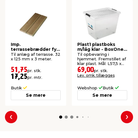
Imp.
Plast1 plastboks
terrassebrædder fyr
m/låg klar - BoxOne
32 x 125 mm x 3
80
Til anlæg af terrasse. 32
Til opbevaring i
meter
x 125 mm x 3 meter.
hjemmet. Fremstillet af
klar plast. Mål: L57,5 x
B39,5 x H43 cm.
51,75
69,00
pr. stk.
pr. stk.
Lev. omk. tillægges
17,25
pr. mtr.
Butik
Webshop
Butik
Se mere
Se mere
Forrige
Næs