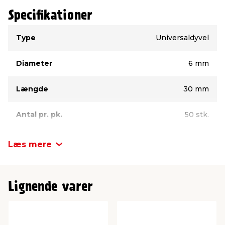
Specifikationer
Type
Værdi
Type
Universaldyvel
Diameter
6 mm
Længde
30 mm
Antal pr. pk.
50 stk.
Fastgørelse i
Alle materialer
Læs mere
Mærke
Spit
Lignende varer
Materiale
Nylon
Med/uden skrue
Med skrue