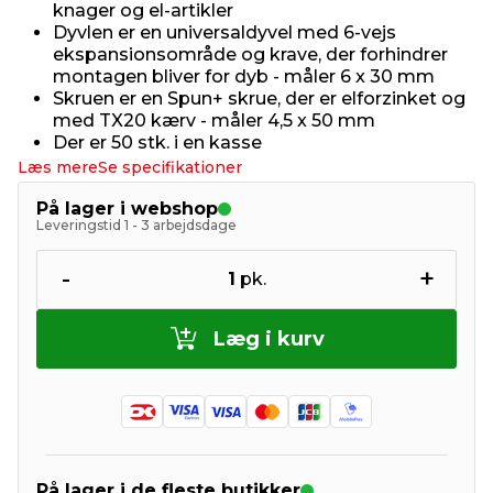
knager og el-artikler
Dyvlen er en universaldyvel med 6-vejs
ekspansionsområde og krave, der forhindrer
montagen bliver for dyb - måler 6 x 30 mm
Skruen er en Spun+ skrue, der er elforzinket og
med TX20 kærv - måler 4,5 x 50 mm
Der er 50 stk. i en kasse
Læs mere
Se specifikationer
På lager i webshop
Leveringstid 1 - 3 arbejdsdage
-
+
1
pk.
Læg i kurv
På lager i de fleste butikker