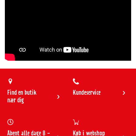
4
5
6
7
8
9
10
11
12
13
Find en butik
Kundeservice
nær dig
Åbent alle dage 8 -
Køb i webshop