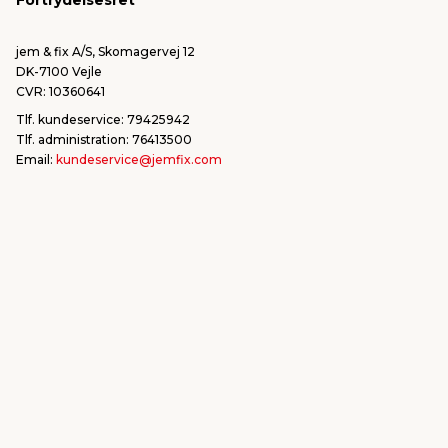
Fortrydelsesret
Bliv leverandør/Become supplier
Fortryd ordre
jem & fix A/S, Skomagervej 12
DK-7100 Vejle
CVR: 10360641
Tlf. kundeservice: 79425942
Tlf. administration: 76413500
Email:
kundeservice@jemfix.com
Se vores e-mærket certifikat her
jemogfix.dk
jemfix.se
jemogfix.no
Cookie-indstillinger