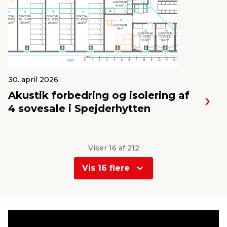
30. april 2026
Akustik forbedring og isolering af
4 sovesale i Spejderhytten
Viser 16 af 212
Vis 16 flere
0
1
2
3