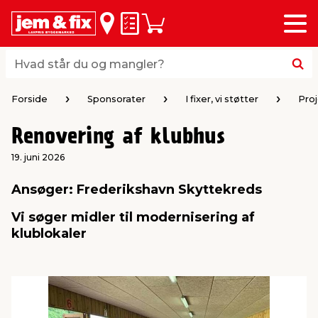
Menu
bage
bage
bage
bage
bage
bage
bage
bage
bage
Huskeseddel
Indkøbskurv
i
i
i
i
i
i
i
i
i
byggematerialer
haven
huset
vvs
el & belysning
maling & kemi
værktøj
bil & fritid
sæsonafslutning
Hvad står du og mangler?
Hvad står du og mangler?
stelse
gning
dsel & varme
værelse
kler
dørsmaling
ktøj
udstyr
nafslutning
Forside
Sponsorater
I fixer, vi støtter
Pro
Renovering af klubhus
 loft & vægge
oldning
t
ndørsbelysning
ndørsmaling
værktøj
udstyr
19. juni 2026
& vinduer
møbler
tning
haner & armatur
dørsbelysning
udstyr
aring af værktøj
ing
Ansøger: Frederikshavn Skyttekreds
Vi søger midler til modernisering af
eplader
redskaber
er & ophæng
e
lder
ring & kemikalier
e maskiner
rtikler
klublokaler
& brædder
maskiner
ing & opbevaring
 & ventilation
t Home
el- & fugemasse
redskaber
ronik
ruktion
bygninger
ner & persienner
 & kloak
okker
r & spande
& underholdning