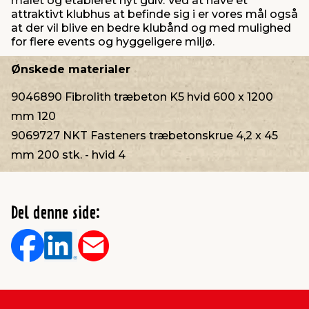
malet og etableret nyt gulv. Ved at have et
attraktivt klubhus at befinde sig i er vores mål også
at der vil blive en bedre klubånd og med mulighed
for flere events og hyggeligere miljø.
Ønskede materialer
9046890 Fibrolith træbeton K5 hvid 600 x 1200
mm 120
9069727 NKT Fasteners træbetonskrue 4,2 x 45
mm 200 stk. - hvid 4
Del denne side: