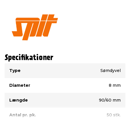
Specifikationer
Type
Værdi
Type
Sømdyvel
Diameter
8 mm
Længde
90/60 mm
Antal pr. pk.
50 stk.
Fastgørelse i
Alle materialer