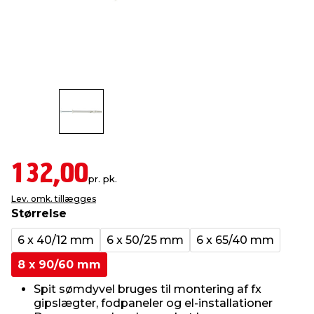
indretning
er & sikkerhed
 fittings
dsbelysning
eklædning
& udendørs spa
r & stilladser
e
behandling
ne, data & TV
& fritid
debeklædning
ing
asser & standere
rier
 sko
antning
ri & syltning
132,00
pr. pk.
Lev. omk. tillægges
dyr & ukrudt
Størrelse
6 x 40/12 mm
6 x 50/25 mm
6 x 65/40 mm
8 x 90/60 mm
Spit sømdyvel bruges til montering af fx
gipslægter, fodpaneler og el-installationer