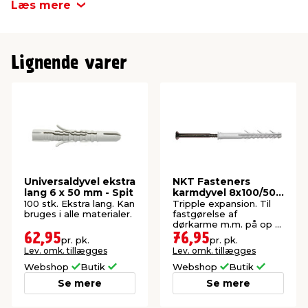
Læs mere
Mærke
Spit
Lignende varer
Materiale
Nylon
Med/uden skrue
Med skrue
Bordiameter
8 mm
Universaldyvel ekstra
NKT Fasteners
lang 6 x 50 mm - Spit
karmdyvel 8x100/50
mm 6 stk.
100 stk. Ekstra lang. Kan
Tripple expansion. Til
bruges i alle materialer.
fastgørelse af
dørkarme m.m. på op til
110 mm i tykkelsen.
62,95
76,95
pr. pk.
pr. pk.
Indendørs.
Lev. omk. tillægges
Lev. omk. tillægges
Webshop
Butik
Webshop
Butik
Se mere
Se mere