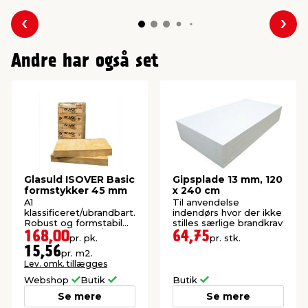
Forrige
Næs
Andre har også set
Glasuld ISOVER Basic
Gipsplade 13 mm, 120
formstykker 45 mm
x 240 cm
A1
Til anvendelse
klassificeret/ubrandbart.
indendørs hvor der ikke
Robust og formstabil
stilles særlige brandkrav
isolering. 20 stk./pk.
168,00
64,75
pr. pk.
pr. stk.
(10,8 m²).
15,56
pr. m2.
Lev. omk. tillægges
Webshop
Butik
Butik
Se mere
Se mere