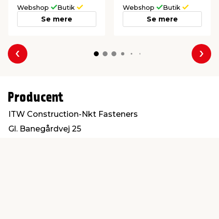
Webshop
Butik
Webshop
Butik
Se mere
Se mere
Forrige
Næs
Producent
ITW Construction-Nkt Fasteners
Gl. Banegårdvej 25
5500 Middelfart
post@itwbyg.dk