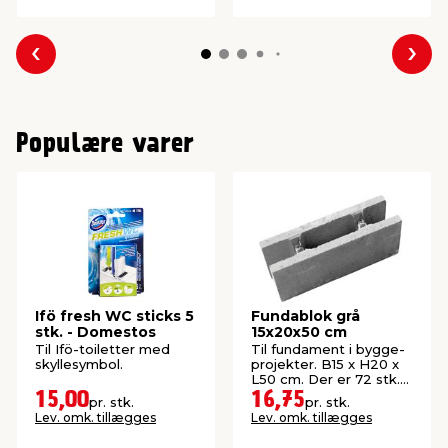
Forrige
Næs
Populære varer
Ifö fresh WC sticks 5
Fundablok grå
stk. - Domestos
15x20x50 cm
Til Ifö-toiletter med
Til fundament i bygge-
skyllesymbol.
projekter. B15 x H20 x
L50 cm. Der er 72 stk.
pr. palle.
15,00
16,75
pr. stk.
pr. stk.
Lev. omk. tillægges
Lev. omk. tillægges