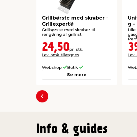
Grillbørste med skraber -
Uni
Grillexpert®
g -
Grillbørste med skraber til
Lill
rengøring af grillrist.
gasg
Perfe
24,50
3
pr. stk.
Lev. omk. tillægges
Lev.
Webshop
Butik
Web
Se mere
Forrige
Info & guides