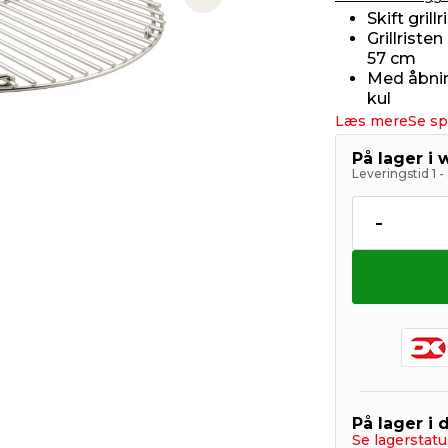
Next slide
Skift gril
Grillriste
57 cm
Med åbnin
kul
Læs mere
Se sp
På lager i
Leveringstid 1 
-
På lager i 
Se lagerstatu