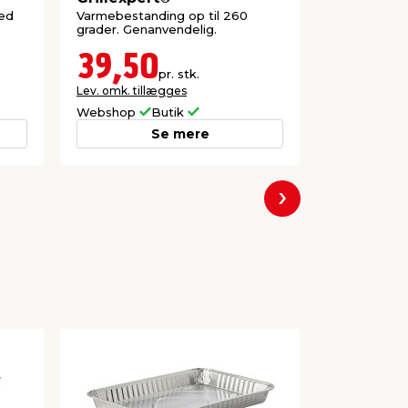
med
Varmebestanding op til 260
Giver endnu 
grader. Genanvendelig.
grille. Brug d
eller spejlæg
39,50
198,
pr. stk.
Lev. omk. tillægges
Webshop
Butik
Butik
Se mere
Næste