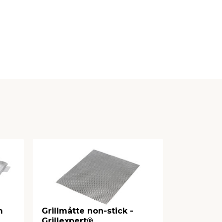
m
Grillmåtte non-stick -
Grillplad
Grillexpert®
27,3 cm -