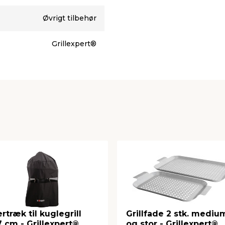
Øvrigt tilbehør
Grillexpert®
rtræk til kuglegrill
Grillfade 2 stk. mediu
 cm - Grillexpert®
og stor - Grillexpert®