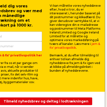
eld dig vores
Vi kan målrette vores nyhedsbreve
efter, hvad vi tror, du er
edsbrev og vær med
interesseret i, herunder baseret på
n månedlige
dit postnummer og klikadfærd. Du
 at grille i tørkeperioder
rækning om et
giver derudover samtykke til, at vi
kort på 1000 kr.
kan videregive din e-mailadresse
re ekstra forsigtig og tage de
og postnummer til Meta Platforms
Ireland Limited og Google Ireland
orholdsregler, når du griller i perioder
Limited for at målrette og
 tørt vejr.
optimere vores markedsføring på
tværs af kanaler. Læs mere i
jem &
m at grille i tørkeperioder.
fix' privatlivspolitik
.
 & fix' privatlivspolitik her
Bemærk, at du efter tilmelding til
enhver tid kan afmelde dig
er fra os et par gange om
nyhedsbreve fra jem & fix igen ved
ia e-mail, når vi sender
at klikke på afmeldingslinket i
avis, aktuelle produkter til
bunden af nyhedsbrevene.
 priser, fix det selv-film og
 mere indenfor hus, have,
j, byggematerialer osv.
Tilmeld nyhedsbrev og deltag i lodtrækningen