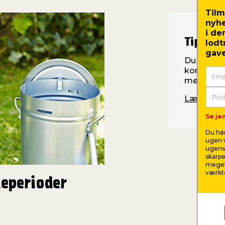
Tilm
nyh
i de
Tips til
lodt
gave
Du bør væ
korrekte f
med meget
Læs mere o
Se jem
Du hør
ugen v
ugens 
skarpe
meget
værktø
keperioder