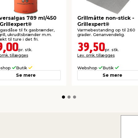
versalgas 789 ml/450
Grillmåtte non-stick -
 Grillexpert®
Grillexpert®
e gasdåse til fx gasbrænder,
Varmebestanding op til 260
rill, ukrudtsbrænder m.m.
grader. Genanvendelig.
kt til ture i det fri.
9,00
39,50
pr. stk.
pr. stk.
 omk. tillægges
Lev. omk. tillægges
shop
Butik
Webshop
Butik
Se mere
Se mere