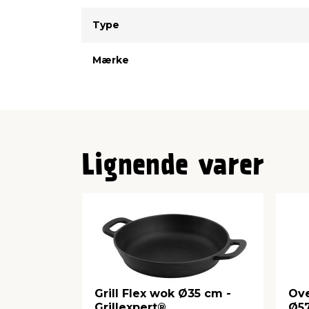
Type
Værdi
Type
Mærke
Lignende varer
Grill Flex wok Ø35 cm -
Ove
Grillexpert®
Ø57