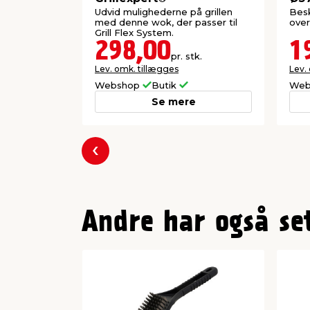
Udvid mulighederne på grillen
Besk
med denne wok, der passer til
over
Grill Flex System.
298,00
1
pr. stk.
Lev. omk. tillægges
Lev.
Webshop
Butik
Web
Se mere
Forrige
Andre har også se