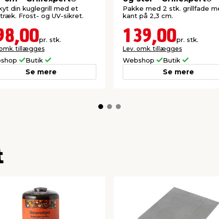
yt din kuglegrill med et
Pakke med 2 stk. grillfade 
træk. Frost- og UV-sikret.
kant på 2,3 cm.
98,00
139,00
pr. stk.
pr. stk.
 omk. tillægges
Lev. omk. tillægges
shop
Butik
Webshop
Butik
Se mere
Se mere
t