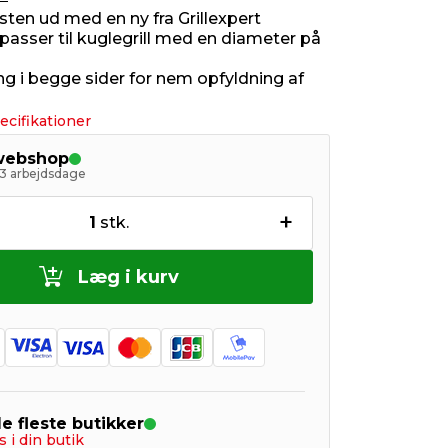
lristen ud med en ny fra Grillexpert
n passer til kuglegrill med en diameter på
g i begge sider for nem opfyldning af
ecifikationer
 webshop
- 3 arbejdsdage
+
1
stk.
Læg i kurv
de fleste butikker
s i din butik