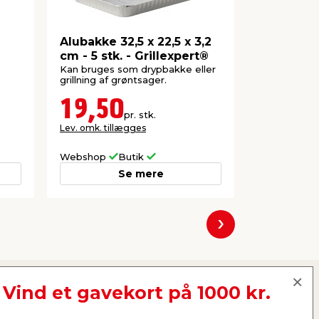
Alubakke 32,5 x 22,5 x 3,2
Kulholder
cm - 5 stk. - Grillexpert®
Kan bruges som drypbakke eller
Til briketter
grillning af grøntsager.
19,50
89,0
pr. stk.
Lev. omk. tillægges
Lev. omk. til
Webshop
Butik
Webshop
Se mere
Næste
Vind et gavekort på 1000 kr.