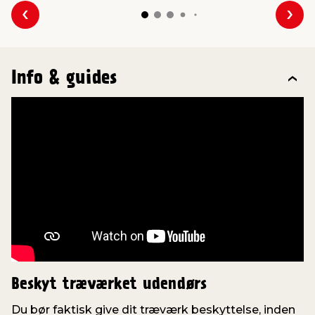
Forrige
Næs
Info & guides
Beskyt træværket udendørs
Du bør faktisk give dit træværk beskyttelse, inden