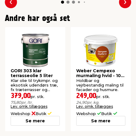
Forrige
Næs
Andre har også set
GORI 303 klar
Weber Cempexo
terrasseolie 5 liter
murmaling hvid - 10
kg
Klar olie til trykimpr. og
Holdbar og
eksotisk udendørs træ,
vejrbestandig maling til
fx træterrasser og
facader og husmure.
gangarealer.
379,00
249,00
pr. stk.
pr. stk.
75,80
pr. ltr.
24,90
pr. kg.
Lev. omk. tillægges
Lev. omk. tillægges
Webshop
Butik
Webshop
Butik
Se mere
Se mere