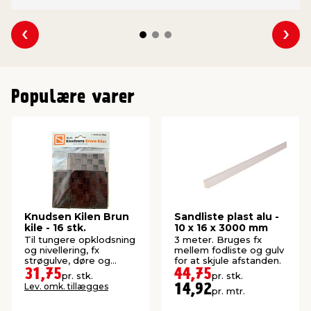
Se forrige
Se 
Populære varer
Knudsen Kilen Brun
Sandliste plast alu -
kile - 16 stk.
10 x 16 x 3000 mm
Til tungere opklodsning
3 meter. Bruges fx
og nivellering, fx
mellem fodliste og gulv
strøgulve, døre og
for at skjule afstanden.
vinduer. 90 x 45 x 15
31,75
44,75
pr. stk.
pr. stk.
mm.
Lev. omk. tillægges
14,92
pr. mtr.