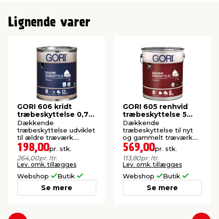
Lignende varer
GORI 606 kridt
GORI 605 renhvid
træbeskyttelse 0,75
træbeskyttelse 5
liter
liter
Dækkende
Dækkende
træbeskyttelse udviklet
træbeskyttelse til nyt
til ældre træværk.
og gammelt træværk.
Vandbaseret,
Oliebaseret.
198,00
569,00
pr. stk.
pr. stk.
olieforstærket.
264,00
pr. ltr.
113,80
pr. ltr.
Lev. omk. tillægges
Lev. omk. tillægges
Webshop
Butik
Webshop
Butik
Se mere
Se mere