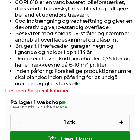
GORI 618 er en vandbaseret, olieforstærket,
dækkende træbeskyttelse til nyt og tidligere
behandlet udendørs træværk
God indtrængning og vedhæftning og giver en
dekorativ og vejrbestandig overflade
Beskytter mod solens uv-stråler og hæmmer
angreb af overfladeskimmel og blåsplint
Bruges til træfacader, garager, hegn og
lignende og holder i op til 14 år
Denne er i farven kridt, indeholder 0,75 liter og
har en rækkeevne på 6-10 m² pr. liter
Inden påføring: Forskellige produktionsnumre
skal blandes inden påføring for at undgå
nuance- og glansforskelle
Læs mere
Se specifikationer
På lager i webshop
Leveringstid 1 - 3 arbejdsdage
-
+
1
stk.
Læg i kurv