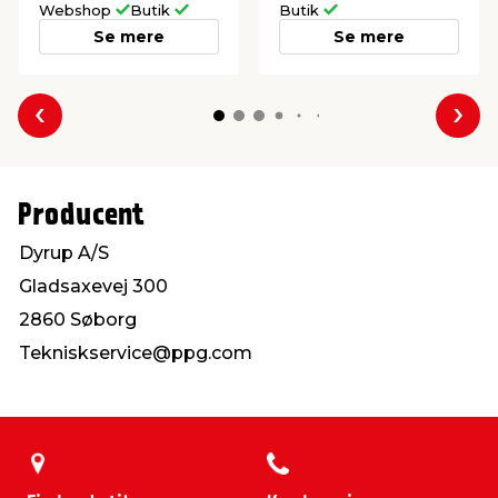
Webshop
Butik
Butik
Se mere
Se mere
Forrige
Næs
Producent
Dyrup A/S
Gladsaxevej 300
2860 Søborg
Tekniskservice@ppg.com