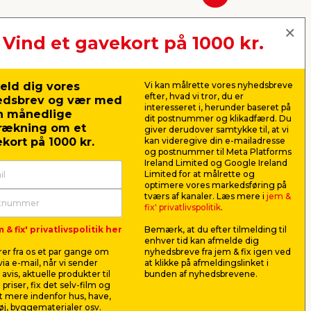
Næste
Vind et gavekort på 1000 kr.
eld dig vores
Vi kan målrette vores nyhedsbreve
efter, hvad vi tror, du er
edsbrev og vær med
interesseret i, herunder baseret på
n månedlige
dit postnummer og klikadfærd. Du
rækning om et
giver derudover samtykke til, at vi
kort på 1000 kr.
kan videregive din e-mailadresse
og postnummer til Meta Platforms
Ireland Limited og Google Ireland
Limited for at målrette og
optimere vores markedsføring på
n-
Sandspartel M 10 liter lys
Armering
tværs af kanaler. Læs mere i
jem &
grå - Stabile®
90 meter
fix' privatlivspolitik
.
t
Til udspartling af samlinger og
Bruges ved 
 & fix' privatlivspolitik her
Bemærk, at du efter tilmelding til
re.
fuldspartling. Til indendørs brug.
gipsplader.
enhver tid kan afmelde dig
er fra os et par gange om
nyhedsbreve fra jem & fix igen ved
119,00
79,9
ia e-mail, når vi sender
at klikke på afmeldingslinket i
pr. stk.
avis, aktuelle produkter til
bunden af nyhedsbrevene.
11,90
pr. ltr.
0,89
pr. mtr.
 priser, fix det selv-film og
Lev. omk. tillægges
Lev. omk. til
 mere indenfor hus, have,
j, byggematerialer osv.