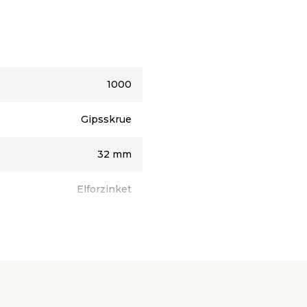
1000
Gipsskrue
32 mm
Elforzinket
PH2
3,9 mm
Trompethoved