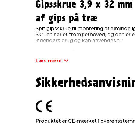
Gipsskrue 3,9 x 32 mm
af gips på træ
Spit gipsskrue til montering af almindeli
Skruen har et trompethoved, og den er elf
indendørs brug og kan anvendes til:
1 lag gips på træ (anbefalet maks. 
tykkelse)
Læs mere
Skruen måler 3,9 x 32 mm, og der er 1000 
PH2 kærv, og skruer ligger løst i kassen.
Sikkerhedsanvisni
Produktdetaljer:
Dimension: 3,9 x 32 mm
Kærvtype: PH2
Skruehoved: Trompethoved
Overfladebehandling: Elforzinket
Inden-/udendørs: Til indendørs brug
Produktet er CE-mærket i overensstem
Antal: 1000 stk.