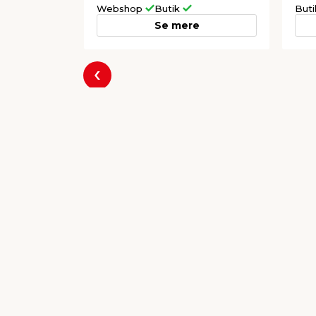
Webshop
Butik
But
Se mere
Forrige
Populære varer
Volierenet galv. 90 cm x
Bru
10 meter - Garden®
Ba