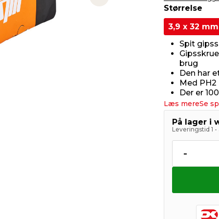
Next slide
Størrelse
3,9 x 32 mm
Spit gipss
Gipsskrue
brug
Den har e
Med PH2 
Der er 100
Læs mere
Se sp
På lager i
Leveringstid 1 
-