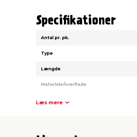
Specifikationer
Type
Værdi
Antal pr. pk.
Type
Længde
Materiale/overflade
Kærv
Læs mere
Diameter
Hovedtype