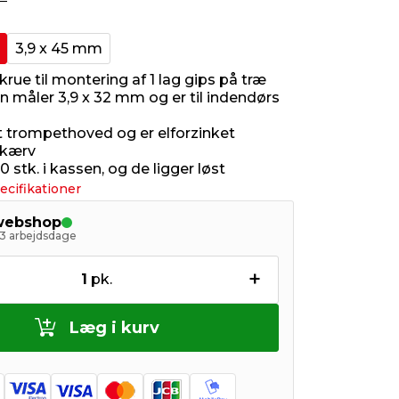
3,9 x 45 mm
krue til montering af 1 lag gips på træ
n måler 3,9 x 32 mm og er til indendørs
t trompethoved og er elforzinket
kærv
0 stk. i kassen, og de ligger løst
ecifikationer
 webshop
- 3 arbejdsdage
+
1
pk.
Læg i kurv