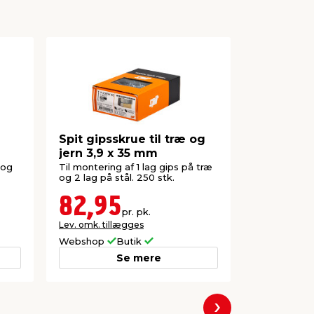
Spit gipsskrue til træ og
Spit gipss
jern 3,9 x 35 mm
35 mm
 og
Til montering af 1 lag gips på træ
Til monterin
og 2 lag på stål. 250 stk.
stål. 1000 st
82,95
69,0
pr. pk.
Lev. omk. tillægges
Lev. omk. til
Webshop
Butik
Webshop
Se mere