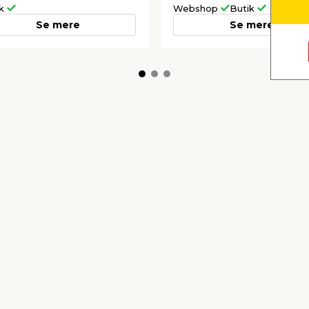
ik
Webshop
Butik
Se mere
Se mere
sevæg 90 x 190 cm -
Trallebænk Savannah
thZone
rustik 110 x 32,5 cm -