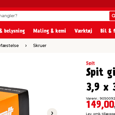
angler?
angler?
& belysning
Maling & kemi
Værktøj
Bil & 
Skruer
fæstelse
Skruer
Spit
Spit g
3,9 x
Varenr.: 905009
149,00
Lev. omk. tillægg