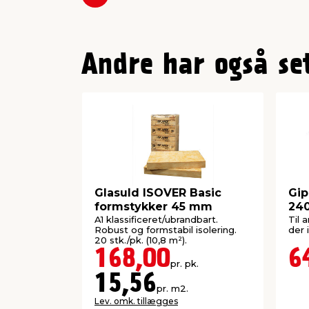
Forrige
Andre har også se
Glasuld ISOVER Basic
Gip
formstykker 45 mm
24
A1 klassificeret/ubrandbart.
Til 
Robust og formstabil isolering.
der 
20 stk./pk. (10,8 m²).
168,00
6
pr. pk.
15,56
pr. m2.
Lev. omk. tillægges