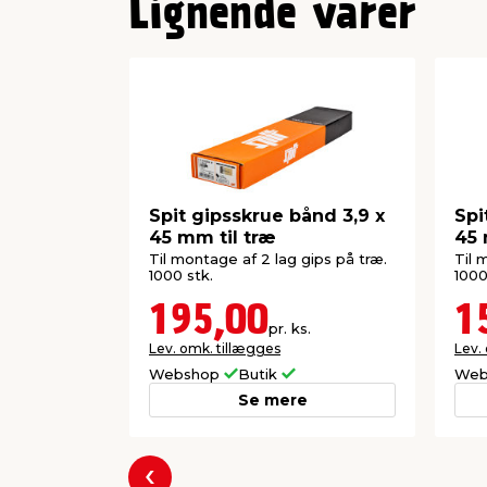
Lignende varer
Inde/ude
Spit gipsskrue bånd 3,9 x
Spi
45 mm til træ
45
Til montage af 2 lag gips på træ.
Til 
1000 stk.
1000
195,00
1
pr. ks.
Lev. omk. tillægges
Lev.
Webshop
Butik
Web
Se mere