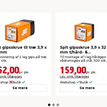
Indendørs
t gipsskrue til træ 3,9 x
Spit gipsskrue 3,9 x 32
 mm
mm t/hård- &
vådrumsgips
montering af 2 lag gips på træ.
Til montage af 1 lag hårdgips
 stk.
vådrumsgips på stål. 500 stk.
52,00
159,00
pr. pk.
pr. pk.
 omk. tillægges
Lev. omk. tillægges
shop
Butik
Webshop
Butik
Se mere
Se mere