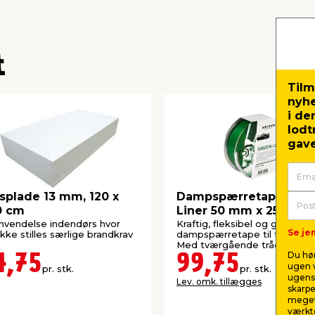
t
Tilm
nyh
i de
lodt
gave
splade 13 mm, 120 x
Dampspærretape Gree
0 cm
Liner 50 mm x 25 m
anvendelse indendørs hvor
Kraftig, fleksibel og godkend
Se jem
ikke stilles særlige brandkrav
dampspærretape til fugtspær
Med tværgående tråde.
Du hør
4,75
99,75
ugen v
pr. stk.
pr. stk.
ugens 
Lev. omk. tillægges
skarpe
meget
værktø