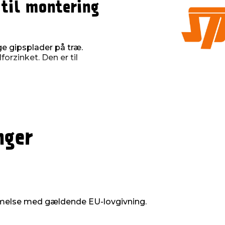
 til montering
ge gipsplader på træ.
orzinket. Den er til
13 mm samlet gipsplade
stk. i en kasse. De har en
nger
melse med gældende EU-lovgivning.