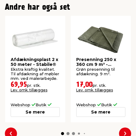
Andre har også set
Afdækningsplast 2 x
Presenning 250 x
50 meter - Stabile®
360 cm 9 m² -
Garden®
Ekstra kraftig kvalitet.
Grøn presenning til
Til afdækning af møbler
afdækning. 9 m².
mm. ved malerarbejde.
69,95
17,00
pr. stk.
pr. stk.
Lev. omk. tillægges
Lev. omk. tillægges
Webshop
Butik
Webshop
Butik
Se mere
Se mere