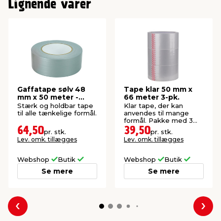
Lignende varer
Gaffatape sølv 48
Tape klar 50 mm x
mm x 50 meter -
66 meter 3-pk.
LUXI®
Stærk og holdbar tape
Klar tape, der kan
til alle tænkelige formål.
anvendes til mange
formål. Pakke med 3
ruller.
64,50
39,50
pr. stk.
pr. stk.
Lev. omk. tillægges
Lev. omk. tillægges
Webshop
Butik
Webshop
Butik
Se mere
Se mere
Forrige
Næs