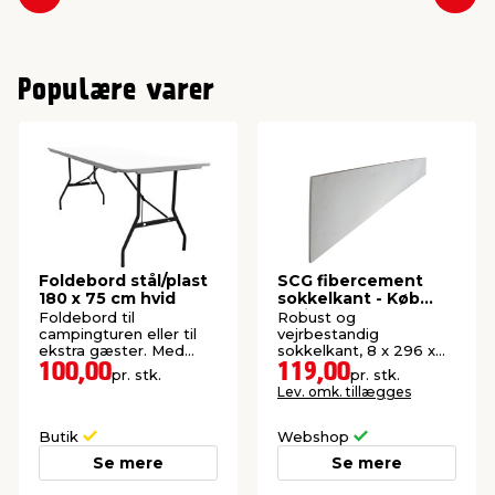
Forrige
Næs
Populære varer
Foldebord stål/plast
SCG fibercement
180 x 75 cm hvid
sokkelkant - Køb
online
Foldebord til
Robust og
campingturen eller til
vejrbestandig
ekstra gæster. Med
sokkelkant, 8 x 296 x
bærehåndtag.
2400 mm.
100,00
119,00
pr. stk.
pr. stk.
Lev. omk. tillægges
Butik
Webshop
Se mere
Se mere