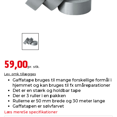
indretning
er & sikkerhed
 fittings
dsbelysning
eklædning
& udendørs spa
r & stilladser
e
behandling
ne, data & TV
& fritid
debeklædning
ing
asser & standere
rier
 sko
antning
ri & syltning
59,00
pr. stk.
Lev. omk. tillægges
dyr & ukrudt
Gaffatape bruges til mange forskellige formål i
hjemmet og kan bruges til fx småreparationer
Det er en stærk og holdbar tape
Der er 3 ruller i en pakken
Rullerne er 50 mm brede og 30 meter lange
Gaffatapen er sølvfarvet
Læs mere
Se specifikationer