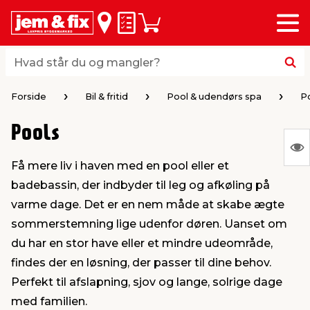
Menu
bage
bage
bage
bage
bage
bage
bage
bage
bage
Huskeseddel
Indkøbskurv
i
i
i
i
i
i
i
i
i
byggematerialer
haven
huset
vvs
el & belysning
maling & kemi
værktøj
bil & fritid
sæsonafslutning
Hvad står du og mangler?
Hvad står du og mangler?
stelse
gning
dsel & varme
værelse
kler
dørsmaling
ktøj
udstyr
nafslutning
Forside
Bil & fritid
Pool & udendørs spa
P
Pools
 loft & vægge
oldning
t
ndørsbelysning
ndørsmaling
værktøj
udstyr
S
Få mere liv i haven med en pool eller et
Ing
& vinduer
møbler
tning
haner & armatur
dørsbelysning
udstyr
aring af værktøj
ing
badebassin, der indbyder til leg og afkøling på
var
varme dage. Det er en nem måde at skabe ægte
at
eplader
redskaber
er & ophæng
e
lder
ring & kemikalier
e maskiner
rtikler
sommerstemning lige udenfor døren. Uanset om
vis
du har en stor have eller et mindre udeområde,
findes der en løsning, der passer til dine behov.
& brædder
maskiner
ing & opbevaring
 & ventilation
t Home
el- & fugemasse
redskaber
ronik
Perfekt til afslapning, sjov og lange, solrige dage
med familien.
ruktion
bygninger
ner & persienner
 & kloak
okker
r & spande
& underholdning