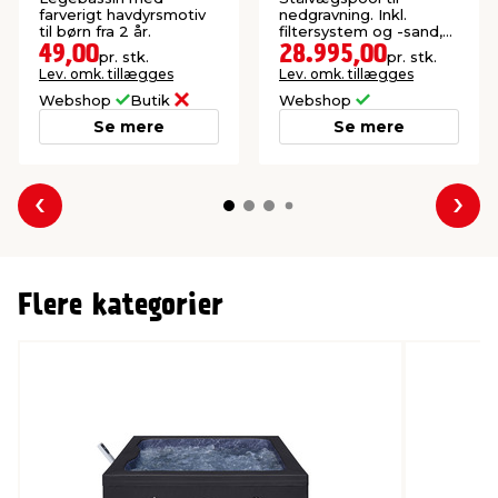
farverigt havdyrsmotiv
nedgravning. Inkl.
til børn fra 2 år.
filtersystem og -sand,
stige og skimmersæt.
49,00
28.995,00
pr. stk.
pr. stk.
800 x 400 x 150 cm.
Lev. omk. tillægges
Lev. omk. tillægges
Webshop
Butik
Webshop
Se mere
Se mere
Forrige
Næs
Flere kategorier