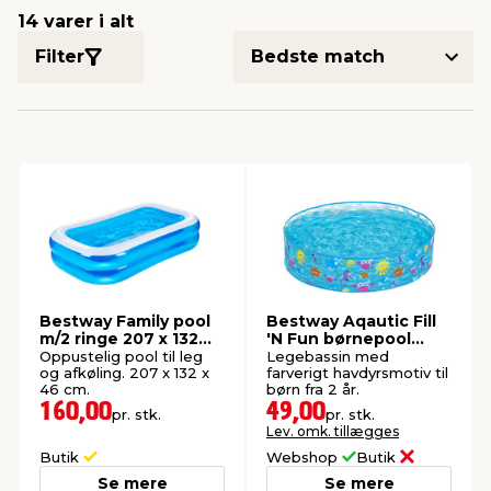
14 varer i alt
Filter
indretning
er & sikkerhed
 fittings
dsbelysning
eklædning
& udendørs spa
r & stilladser
e
behandling
ne, data & TV
& fritid
debeklædning
ing
asser & standere
rier
 sko
antning
ri & syltning
Bestway Family pool
Bestway Aqautic Fill
dyr & ukrudt
m/2 ringe 207 x 132
'N Fun børnepool
cm
Ø122 cm
Oppustelig pool til leg
Legebassin med
og afkøling. 207 x 132 x
farverigt havdyrsmotiv til
46 cm.
børn fra 2 år.
160,00
49,00
pr. stk.
pr. stk.
Lev. omk. tillægges
Butik
Webshop
Butik
Se mere
Se mere