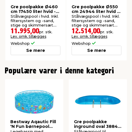
Gre poolpakke Ø460
Gre poolpakke Ø550
cm 17450 liter hvid -
cm 24944 liter hvid -
Swim & Fun
Swim & Fun
Stålvægspool i hvid. Inkl.
Stålvægspool i hvid. Inkl.
filtersystem og -sand,
filtersystem og -sand,
stige og skimmersæt.
stige og skimmersæt.
Ø460 x H120 cm.
Ø550 x H120 cm.
11.995,00
12.514,00
pr. stk.
pr. stk.
Lev. omk. tillægges
Lev. omk. tillægges
Webshop
Webshop
Se mere
Se mere
0
Populære varer i denne kategori
Bestway Aqautic Fill
Gre poolpakke
'N Fun børnepool
inground oval 38840
Ø122 cm
liter - Swim & Fun
Legebassin med
Stålvægspool til