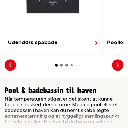
Udendørs spabade
Poolkem
Forrige
Næs
Pool & badebassin til haven
Når temperaturen stiger, er det skønt at kunne
tage en dukkert derhjemme. Med en pool eller et
badebassin i haven kan du nemt skabe ægte
sommerstemning og et hyggeligt samlingspunkt
for hele familien. Her kan både børn og voksne
lege, køle af og slappe af på varme dage. Uanset