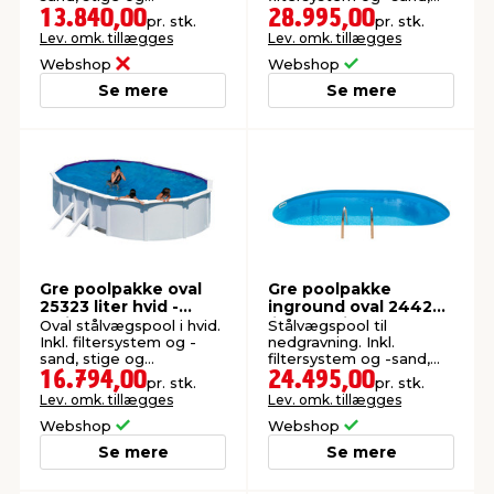
skimmersæt. 610 x 375 x
stige og skimmersæt.
13.840,00
28.995,00
pr. stk.
pr. stk.
120 cm.
800 x 400 x 150 cm.
Lev. omk. tillægges
Lev. omk. tillægges
Webshop
Webshop
Se mere
Se mere
Gre poolpakke oval
Gre poolpakke
25323 liter hvid -
inground oval 24420
Swim & Fun
liter - Swim & Fun
Oval stålvægspool i hvid.
Stålvægspool til
Inkl. filtersystem og -
nedgravning. Inkl.
sand, stige og
filtersystem og -sand,
skimmersæt. 730 x 375 x
stige og skimmersæt.
16.794,00
24.495,00
pr. stk.
pr. stk.
120 cm.
600 x 320 x 150 cm.
Lev. omk. tillægges
Lev. omk. tillægges
Webshop
Webshop
Se mere
Se mere