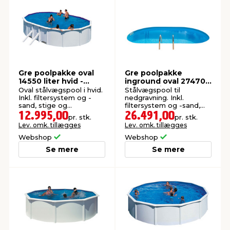
Gre poolpakke oval
Gre poolpakke
14550 liter hvid -
inground oval 27470
Swim & Fun
liter - Swim & Fun
Oval stålvægspool i hvid.
Stålvægspool til
Inkl. filtersystem og -
nedgravning. Inkl.
sand, stige og
filtersystem og -sand,
skimmersæt. 500 x 300 x
stige og skimmersæt.
12.995,00
26.491,00
pr. stk.
pr. stk.
120 cm.
700 x 320 x 150 cm.
Lev. omk. tillægges
Lev. omk. tillægges
Webshop
Webshop
Se mere
Se mere