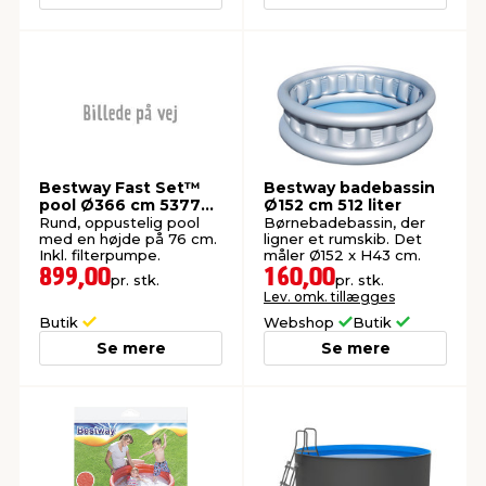
Bestway Fast Set™
Bestway badebassin
pool Ø366 cm 5377
Ø152 cm 512 liter
liter
Rund, oppustelig pool
Børnebadebassin, der
med en højde på 76 cm.
ligner et rumskib. Det
Inkl. filterpumpe.
måler Ø152 x H43 cm.
899,00
160,00
pr. stk.
pr. stk.
Lev. omk. tillægges
Butik
Webshop
Butik
Se mere
Se mere