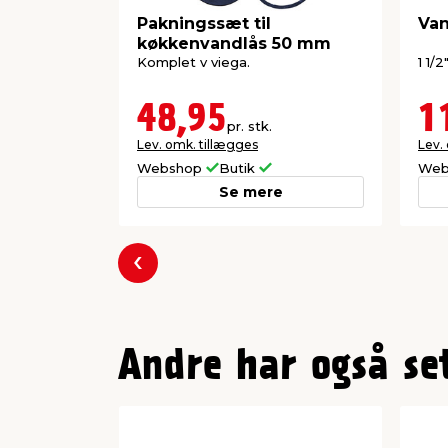
Pakningssæt til
Van
køkkenvandlås 50 mm
Komplet v viega.
1 1/
48,95
1
pr. stk.
Lev. omk. tillægges
Lev.
Webshop
Butik
Web
Se mere
Forrige
Andre har også se