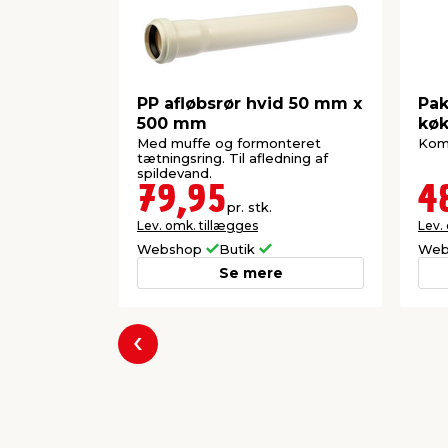
PP afløbsrør hvid 50 mm x
Pak
500 mm
kø
Med muffe og formonteret
Komp
tætningsring. Til afledning af
spildevand.
79,95
4
pr. stk.
Lev. omk. tillægges
Lev.
Webshop
Butik
Web
Se mere
Forrige