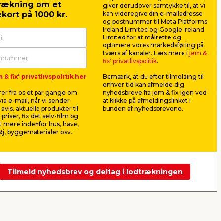
rækning om et
giver derudover samtykke til, at vi
kort på 1000 kr.
kan videregive din e-mailadresse
og postnummer til Meta Platforms
Ireland Limited og Google Ireland
Limited for at målrette og
optimere vores markedsføring på
x 1
PP bøjning hvid 50 mm x
Vandlås 1
tværs af kanaler. Læs mere i
jem &
87 gr.
hvid
fix' privatlivspolitik
.
plast.
Afløbsbøjning med muffe og
Lavet i hvid
 & fix' privatlivspolitik her
Bemærk, at du efter tilmelding til
formonteret tætningsring til
slangestuds
enhver tid kan afmelde dig
afledning af spildevand.
er fra os et par gange om
nyhedsbreve fra jem & fix igen ved
59,95
99,9
ia e-mail, når vi sender
at klikke på afmeldingslinket i
pr. stk.
avis, aktuelle produkter til
bunden af nyhedsbrevene.
Lev. omk. tillægges
Lev. omk. til
 priser, fix det selv-film og
Webshop
Butik
Webshop
 mere indenfor hus, have,
j, byggematerialer osv.
Se mere
Tilmeld nyhedsbrev og deltag i lodtrækningen
Næste