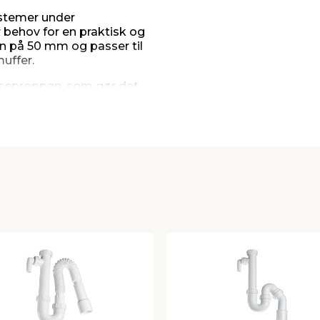
ystemer under
 behov for en praktisk og
on på 50 mm og passer til
uffer.
nseproppen, som gør det
 opstår tilstopning. Det
øring og vedligeholdelse
g sikrer en tæt samling i
delig brug, hvor der
tering.