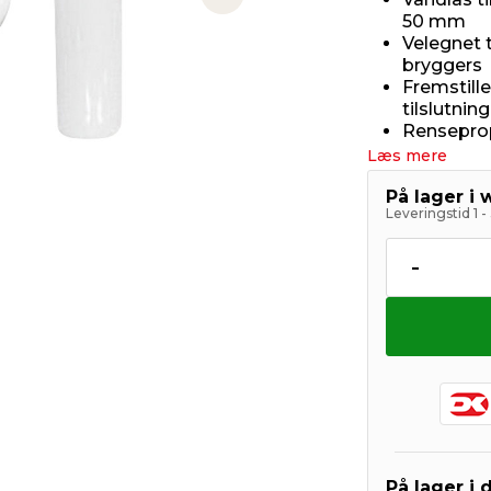
Next slide
50 mm
Velegnet t
bryggers
Fremstill
tilslutning
Renseprop
Læs mere
På lager i
Leveringstid 1 
-
På lager i 