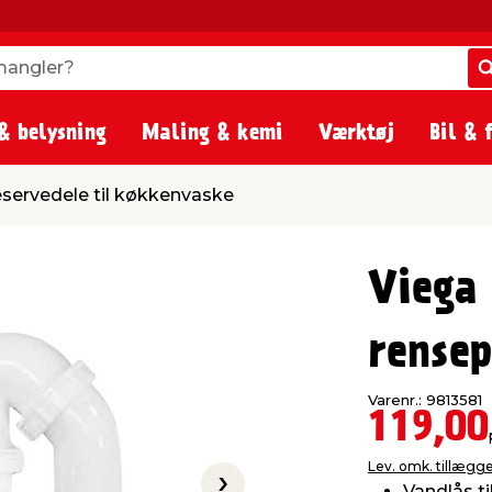
angler?
angler?
& belysning
Maling & kemi
Værktøj
Bil & 
l køkkenvaske
servedele til køkkenvaske
Viega
rense
Varenr.: 9813581
119,00
Lev. omk. tillægg
Vandlås t