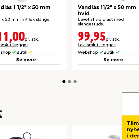
dlås 1 1/2" x 50 mm
Vandlås 11/2" x 50 mm
hvid
2" x 50 mm, m/flex slange
Lavet i hvid plast med
slangestuds.
11,00
99,95
pr. stk.
pr. stk.
 omk. tillægges
Lev. omk. tillægges
shop
Butik
Webshop
Butik
Se mere
Se mere
t
Tilm
nyh
i de