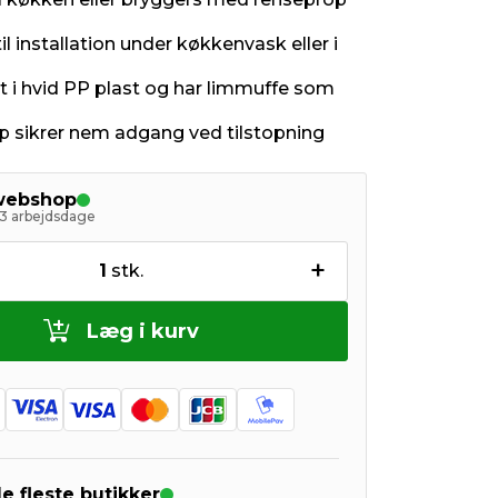
il installation under køkkenvask eller i
et i hvid PP plast og har limmuffe som
 sikrer nem adgang ved tilstopning
 webshop
- 3 arbejdsdage
+
1
stk.
Læg i kurv
de fleste butikker