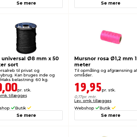
Se mere
Se mere
 universal Ø8 mm x 50
Mursnor rosa Ø1,2 mm 
er sort
meter
rsalreb til privat og
Til opmåling og afgrænsning a
ybrug. Kan bruges inde og
områder.
 Maks belastning: 60 kg.
0,00
19,95
pr. stk.
pr. stk.
omk. tillægges
0,17
pr. mtr.
Lev. omk. tillægges
shop
Butik
Webshop
Butik
Se mere
Se mere