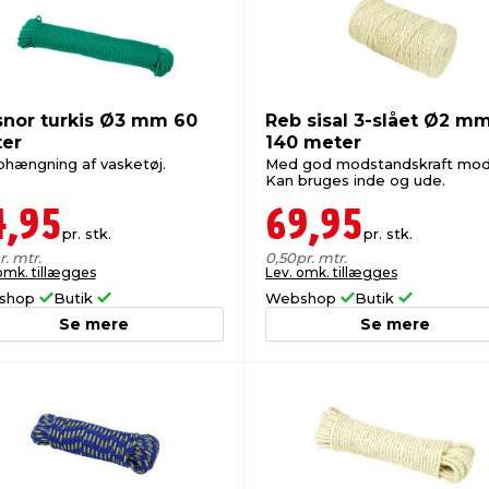
snor turkis Ø3 mm 60
Reb sisal 3-slået Ø2 m
er
140 meter
ophængning af vasketøj.
Med god modstandskraft mod 
Kan bruges inde og ude.
4,95
69,95
pr. stk.
pr. stk.
r. mtr.
0,50
pr. mtr.
omk. tillægges
Lev. omk. tillægges
shop
Butik
Webshop
Butik
Se mere
Se mere