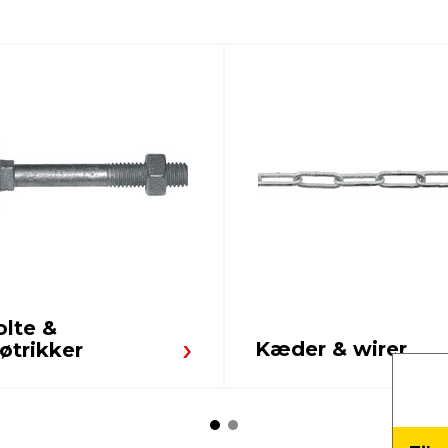
olte &
Kæder & wirer
øtrikker