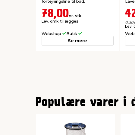
fortøjningsline til båd.
Lave
78,00
4
pr. stk.
Lev. omk. tillægges
0,30
Lev. 
Webshop
Butik
Web
Se mere
0
1
Populære varer i 