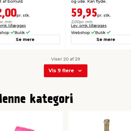
t af bomuld.
og ude. Kan flyde.
2,00
59,95
pr. stk.
pr. stk.
pr. mtr.
2,00
pr. mtr.
omk. tillægges
Lev. omk. tillægges
shop
Butik
Webshop
Butik
Se mere
Se mere
Viser 20 af 29
Vis 9 flere
denne kategori