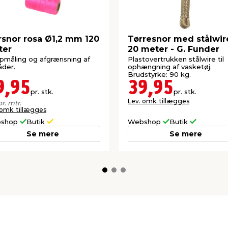
snor rosa Ø1,2 mm 120
Tørresnor med stålwir
ter
20 meter - G. Funder
opmåling og afgrænsning af
Plastovertrukken stålwire til
der.
ophængning af vasketøj.
Brudstyrke: 90 kg.
9,95
39,95
pr. stk.
pr. stk.
Lev. omk. tillægges
pr. mtr.
 omk. tillægges
shop
Butik
Webshop
Butik
Se mere
Se mere