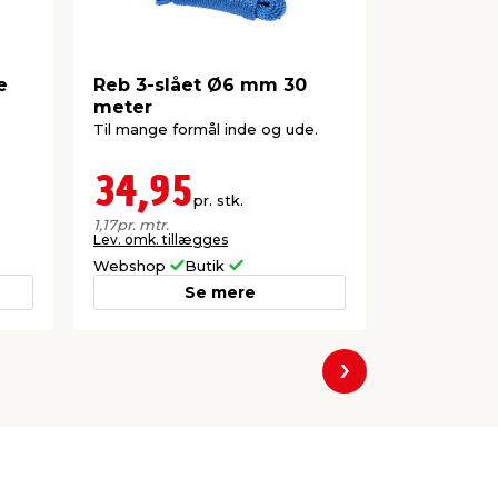
e
Reb 3-slået Ø6 mm 30
Reb univ
meter
100 meter
Til mange formål inde og ude.
Universalreb 
hobbybrug. 
ude. Maks be
34,95
60,0
pr. stk.
Lev. omk. til
1,17
pr. mtr.
Lev. omk. tillægges
Webshop
Butik
Webshop
Se mere
Næste