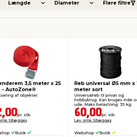
Længde
Diameter
Flere filtre
nderem 3,5 meter x 25
Reb universal Ø5 mm x 
- AutoZone®
meter sort
iksering af objekter.
Universalreb til privat og
hobbybrug. Kan bruges inde o
ude. Maks belastning: 35 kg.
2,00
60,00
pr. stk.
pr. stk.
omk. tillægges
Lev. omk. tillægges
shop
Butik
Webshop
Butik