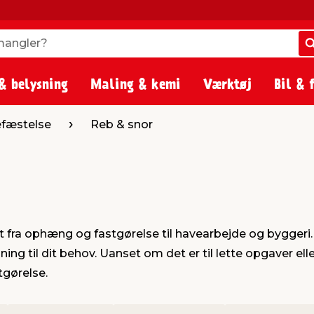
angler?
angler?
& belysning
Maling & kemi
Værktøj
Bil & 
fæstelse
Reb & snor
lt fra ophæng og fastgørelse til havearbejde og byggeri. 
ing til dit behov. Uanset om det er til lette opgaver eller
tgørelse.