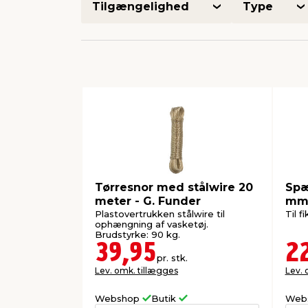
Tilgængelighed
Type
Tørresnor med stålwire 20
Spæ
meter - G. Funder
mm 
Plastovertrukken stålwire til
Til f
ophængning af vasketøj.
Brudstyrke: 90 kg.
39,95
2
pr. stk.
Lev. omk. tillægges
Lev. 
Webshop
Butik
Web