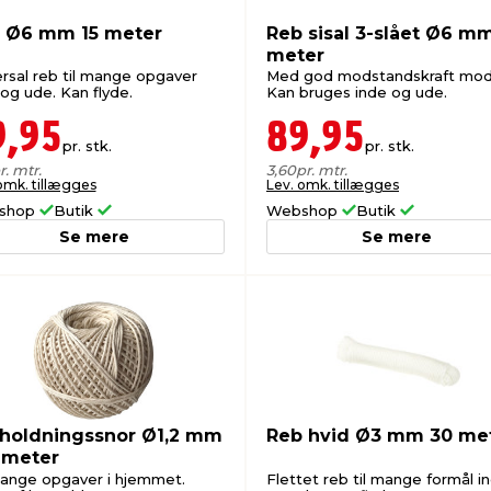
 Ø6 mm 15 meter
Reb sisal 3-slået Ø6 m
meter
ersal reb til mange opgaver
Med god modstandskraft mod 
og ude. Kan flyde.
Kan bruges inde og ude.
9,95
89,95
pr. stk.
pr. stk.
r. mtr.
3,60
pr. mtr.
omk. tillægges
Lev. omk. tillægges
shop
Butik
Webshop
Butik
Se mere
Se mere
holdningssnor Ø1,2 mm
Reb hvid Ø3 mm 30 me
 meter
mange opgaver i hjemmet.
Flettet reb til mange formål i