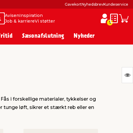
Gavekort
Nyhedsbrev
Kundeservice
Avisen
Inspiration
Søg
Søg
Job & karriere
Vi støtter
Huskesed
Indkø
1
fritid
Sæsonafslutning
Nyheder
S
Ing
var
Fås i forskellige materialer, tykkelser og
at
 tunge løft, sikrer et stærkt reb eller en
vis