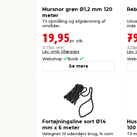
Mursnor grøn Ø1,2 mm 120
Reb
meter
Til opmåling og afgrænsning af
Univ
områder.
inde 
19,95
7
pr. stk.
0,17
pr. mtr.
5,33
p
Lev. omk. tillægges
Lev. 
Webshop
Butik
Web
Se mere
Fortøjningsline sort Ø14
Hus
mm x 6 meter
100
Velegnet til udendørs brug, fx som
Til 