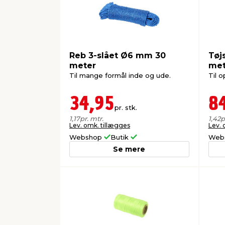
Reb 3-slået Ø6 mm 30
Tøj
meter
met
Til mange formål inde og ude.
Til 
34,95
8
pr. stk.
1,17
pr. mtr.
1,42
p
Lev. omk. tillægges
Lev. 
Webshop
Butik
Web
Se mere