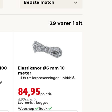
29 varer i alt
100
Elastiksnor Ø6 mm 10
meter
Til fx trailerpresenninger. Hvid/blå.
g
84,95
pr. stk.
8,50
pr. mtr.
Lev. omk. tillægges
Webshop
Butik