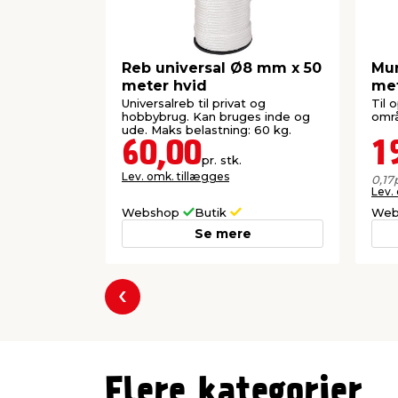
Reb universal Ø8 mm x 50
Mur
meter hvid
me
Universalreb til privat og
Til 
hobbybrug. Kan bruges inde og
områ
ude. Maks belastning: 60 kg.
60,00
1
pr. stk.
Lev. omk. tillægges
0,17
Lev.
Webshop
Butik
Web
Se mere
Forrige
Flere kategorier