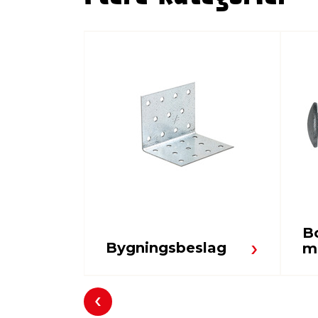
B
Bygningsbeslag
m
Forrige