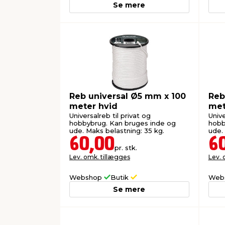
Se mere
Reb universal Ø5 mm x 100
Reb
meter hvid
met
Universalreb til privat og
Unive
hobbybrug. Kan bruges inde og
hobb
ude. Maks belastning: 35 kg.
ude.
60,00
6
pr. stk.
Lev. omk. tillægges
Lev. 
Webshop
Butik
Web
Se mere