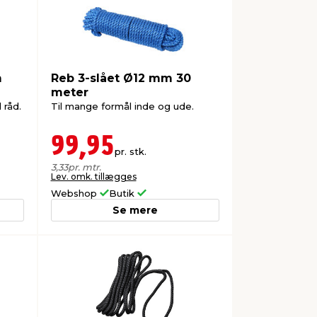
m
Reb 3-slået Ø12 mm 30
meter
råd.
Til mange formål inde og ude.
99,95
pr. stk.
3,33
pr. mtr.
Lev. omk. tillægges
Webshop
Butik
Se mere