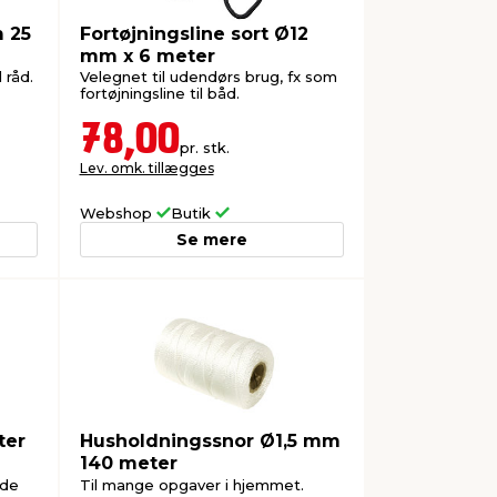
m 25
Fortøjningsline sort Ø12
mm x 6 meter
råd.
Velegnet til udendørs brug, fx som
fortøjningsline til båd.
78,00
pr. stk.
Lev. omk. tillægges
Webshop
Butik
Se mere
ter
Husholdningssnor Ø1,5 mm
140 meter
nde
Til mange opgaver i hjemmet.