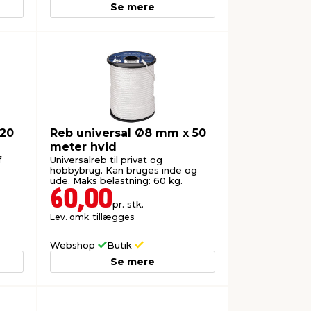
Se mere
120
Reb universal Ø8 mm x 50
meter hvid
f
Universalreb til privat og
hobbybrug. Kan bruges inde og
ude. Maks belastning: 60 kg.
60,00
pr. stk.
Lev. omk. tillægges
Webshop
Butik
Se mere