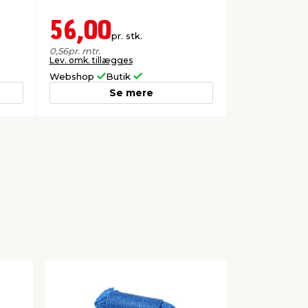
56,00
pr. stk.
0,56
pr. mtr.
Lev. omk. tillægges
Webshop
Butik
Se mere