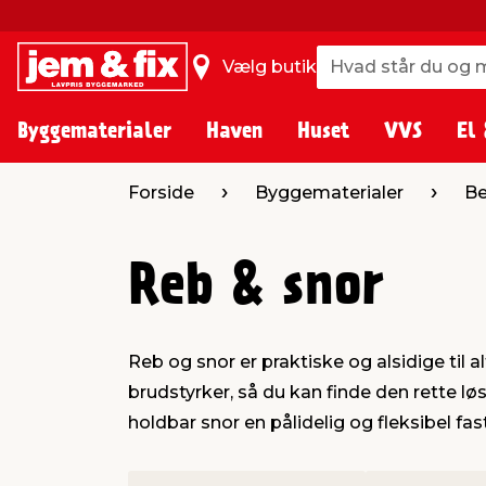
Hvad står du og m
Hvad står du og m
Vælg butik
Byggematerialer
Haven
Huset
VVS
El 
Forside
Byggematerialer
Be
Reb & snor
Reb og snor er praktiske og alsidige til a
brudstyrker, så du kan finde den rette løsn
holdbar snor en pålidelig og fleksibel fas