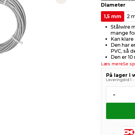
Next slide
Diameter
1,5 mm
2 
Stålwire 
mange for
Kan klare
Den har e
PVC, så d
Den er 10
Læs mere
Se sp
På lager i
Leveringstid 1 
-