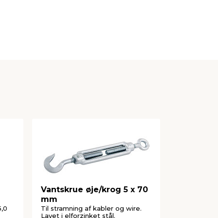
Vantskrue øje/krog 5 x 70
NKT Fast
mm
vindseltr
0,5mm x 
5,0
Til stramning af kabler og wire.
Bruges til b
Lavet i elforzinket stål.
dekorationer