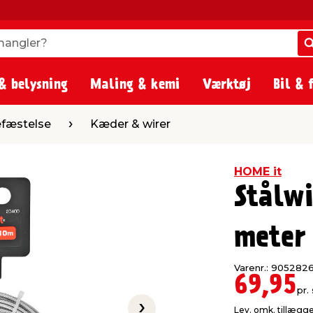
angler?
angler?
& belysning
Maling & kemi
Værktøj
Bil & 
Kæder & wirer
fæstelse
Kæder & wirer
HOME it
Stålw
meter
Varenr.: 905282
69,95
pr. 
Lev. omk. tillægg