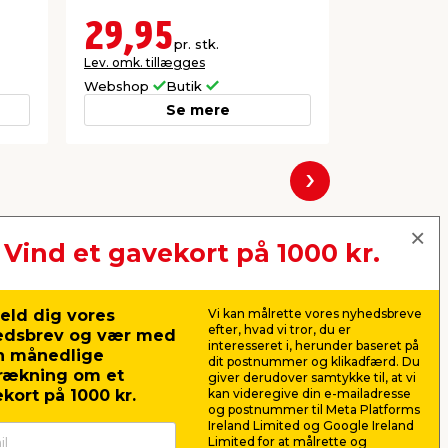
pakke.
29,95
54,9
pr. stk.
Lev. omk. tillægges
Lev. omk. til
Webshop
Butik
Webshop
Se mere
Næste
Vind et gavekort på 1000 kr.
eld dig vores
Vi kan målrette vores nyhedsbreve
efter, hvad vi tror, du er
edsbrev og vær med
interesseret i, herunder baseret på
n månedlige
dit postnummer og klikadfærd. Du
rækning om et
giver derudover samtykke til, at vi
kort på 1000 kr.
kan videregive din e-mailadresse
og postnummer til Meta Platforms
Ireland Limited og Google Ireland
Limited for at målrette og