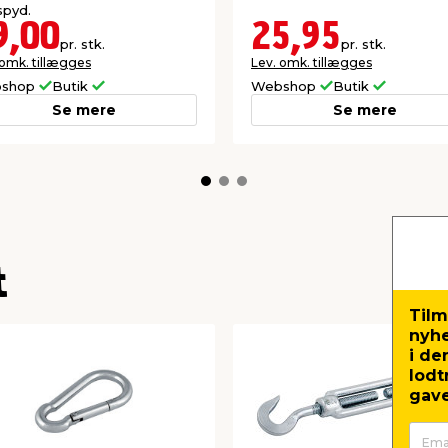
spyd.
9,00
25,95
pr. stk.
pr. stk.
 omk. tillægges
Lev. omk. tillægges
shop
Butik
Webshop
Butik
Se mere
Se mere
t
Tilm
nyh
i de
lodt
gave