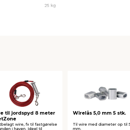
25 kg
10 meter
1,5 mm
e til jordspyd 8 meter
Wirelås 5,0 mm 5 stk.
etZone
tbelagt wire, fx til fastgørelse
Til wire med diameter op til 
unden i haven. Ideel til
mm.