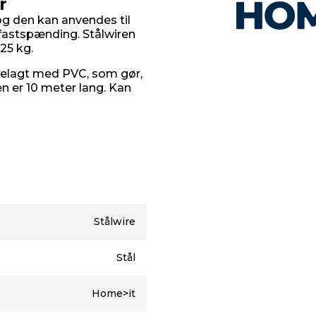
r
g den kan anvendes til
fastspænding. Stålwiren
25 kg.
belagt med PVC, som gør,
en er 10 meter lang. Kan
Stålwire
Stål
Home>it