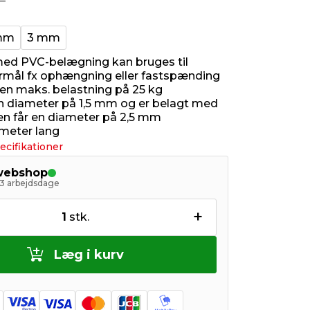
mm
3 mm
med PVC-belægning kan bruges til
mål fx ophængning eller fastspænding
 en maks. belastning på 25 kg
n diameter på 1,5 mm og er belagt med
en får en diameter på 2,5 mm
 meter lang
ecifikationer
 webshop
- 3 arbejdsdage
+
1
stk.
Læg i kurv