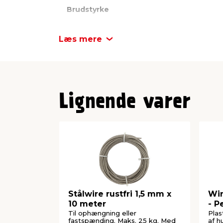
Brudstyrke
Kæder - Længde
Læs mere
Kæder - Diameter
Lignende varer
Stålwire rustfri 1,5 mm x
Wir
10 meter
- P
Til ophængning eller
Plas
fastspænding. Maks. 25 kg. Med
af h