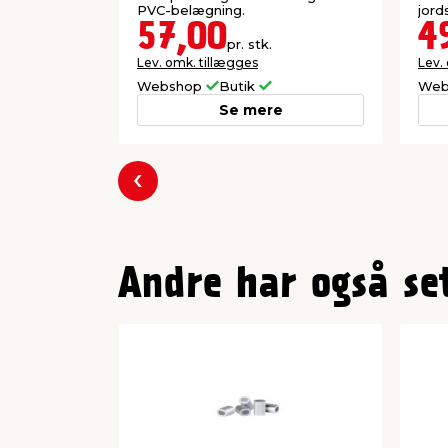
PVC-belægning.
jord
57,00
4
pr. stk.
Lev. omk. tillægges
Lev.
Webshop
Butik
Web
Se mere
Forrige
Andre har også se