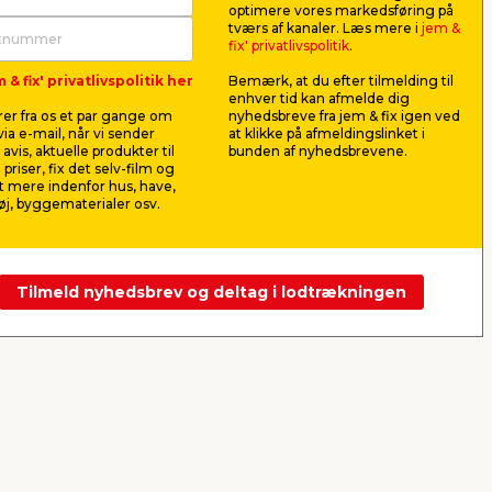
optimere vores markedsføring på
 70
Wirelås 2,5 mm 5 stk.
NKT Fast
tværs af kanaler. Læs mere i
jem &
3,5x50 mm
fix' privatlivspolitik
.
e.
Til wire med diameter op til 2,5
Til ophængni
 & fix' privatlivspolitik her
Bemærk, at du efter tilmelding til
mm.
emner. Træg
enhver tid kan afmelde dig
brug. 10 stk.
er fra os et par gange om
nyhedsbreve fra jem & fix igen ved
19,95
28,9
ia e-mail, når vi sender
at klikke på afmeldingslinket i
pr. stk.
avis, aktuelle produkter til
bunden af nyhedsbrevene.
Lev. omk. tillægges
Lev. omk. til
 priser, fix det selv-film og
Webshop
Butik
Webshop
 mere indenfor hus, have,
j, byggematerialer osv.
Se mere
Tilmeld nyhedsbrev og deltag i lodtrækningen
Næste