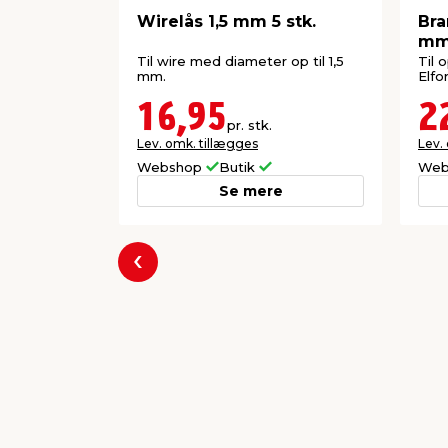
Wirelås 1,5 mm 5 stk.
Br
mm 
Til wire med diameter op til 1,5
Til 
mm.
Elfo
16,95
2
pr. stk.
Lev. omk. tillægges
Lev.
Webshop
Butik
Web
Se mere
Forrige
Populære varer