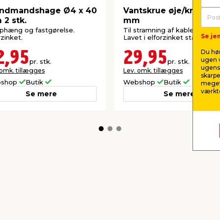
andmandshage Ø4 x 40
Vantskrue øje/krog 5 x
2 stk.
mm
ophæng og fastgørelse.
Til stramning af kabler og wir
Se jem
rzinket.
Lavet i elforzinket stål.
Du hør
2,95
29,95
ugen v
pr. stk.
pr. stk.
ugens 
 omk. tillægges
Lev. omk. tillægges
skarpe
shop
Butik
Webshop
Butik
meget
værktø
Se mere
Se mere