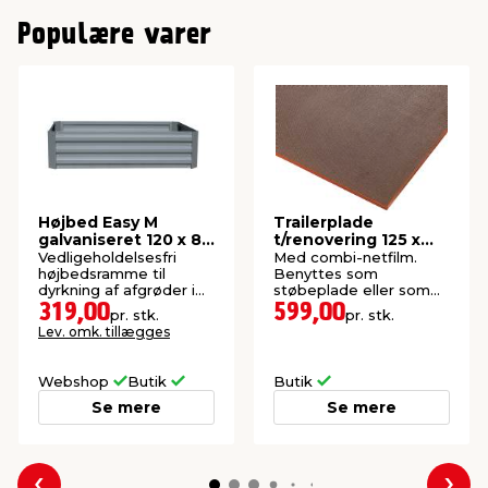
Populære varer
Højbed Easy M
Trailerplade
galvaniseret 120 x 80
t/renovering 125 x
cm
250 cm
Vedligeholdelsesfri
Med combi-netfilm.
højbedsramme til
Benyttes som
dyrkning af afgrøder i
støbeplade eller som
haven.
fornyelse af trailerbund.
319,00
599,00
pr. stk.
pr. stk.
Lev. omk. tillægges
Webshop
Butik
Butik
Se mere
Se mere