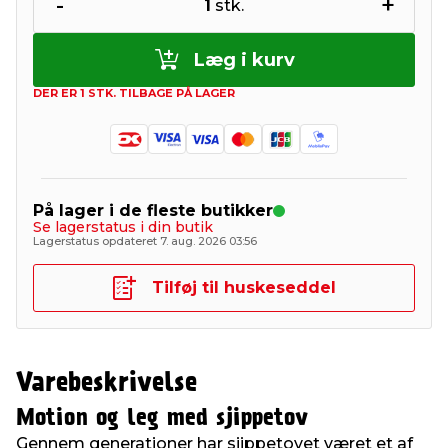
-
+
1
stk.
Læg i kurv
DER ER 1 STK. TILBAGE PÅ LAGER
På lager i de fleste butikker
Se lagerstatus i din butik
Lagerstatus opdateret 7. aug. 2026 03:56
Tilføj til huskeseddel
Varebeskrivelse
Motion og leg med sjippetov
Gennem generationer har sjippetovet været et af