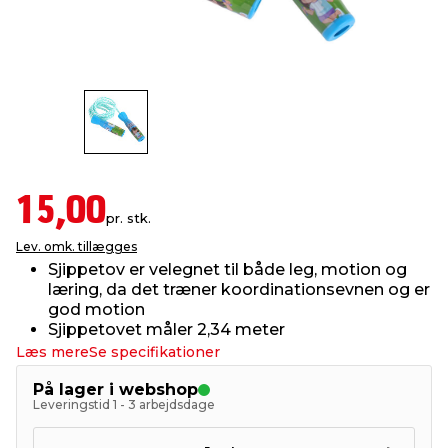
indretning
er & sikkerhed
 fittings
dsbelysning
eklædning
& udendørs spa
r & stilladser
e
behandling
ne, data & TV
& fritid
debeklædning
ing
asser & standere
rier
 sko
15,00
pr. stk.
antning
ri & syltning
Lev. omk. tillægges
Sjippetov er velegnet til både leg, motion og
læring, da det træner koordinationsevnen og er
dyr & ukrudt
god motion
Sjippetovet måler 2,34 meter
Læs mere
Se specifikationer
På lager i webshop
Leveringstid 1 - 3 arbejdsdage