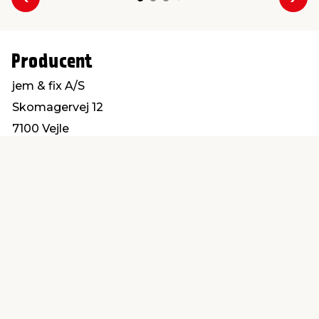
Forrige
Næs
Producent
jem & fix A/S
Skomagervej 12
7100 Vejle
kundeservice@jemfix.com
Find en butik
Kundeservice
nær dig