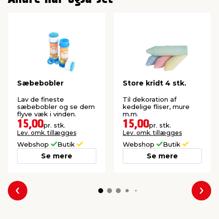
Sæbebobler
Store kridt 4 stk.
Lav de fineste
Til dekoration af
sæbebobler og se dem
kedelige fliser, mure
flyve væk i vinden.
m.m.
15,00
15,00
pr. stk.
pr. stk.
Lev. omk. tillægges
Lev. omk. tillægges
Webshop
Butik
Webshop
Butik
Se mere
Se mere
Forrige
Næs