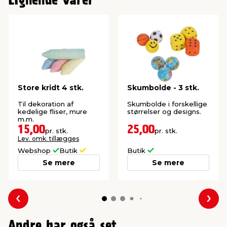
Lignende varer
Store kridt 4 stk.
Skumbolde - 3 stk.
Til dekoration af
Skumbolde i forskellige
kedelige fliser, mure
størrelser og designs.
m.m.
15,00
25,00
pr. stk.
pr. stk.
Lev. omk. tillægges
Webshop
Butik
Butik
Se mere
Se mere
Forrige
Næs
Andre har også set