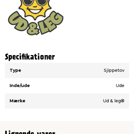
Specifikationer
Type
Værdi
Type
Sjippetov
Inde/ude
Ude
Mærke
Ud & leg®