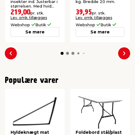
insekter ind. Justerbar i
kg. Bredde 20 mm.
størrelsen. Med hvid
aluramme.
219,00
39,95
pr. stk.
pr. stk.
Lev. omk. tillægges
Lev. omk. tillægges
Webshop
Butik
Webshop
Butik
Se mere
Se mere
Forrige
Næs
Populære varer
Hyldeknægt mat
Foldebord stål/plast