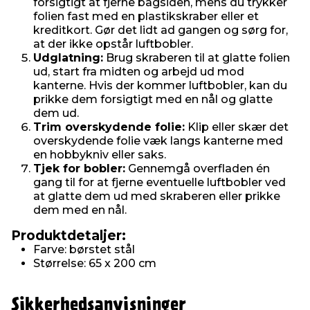
forsigtigt at fjerne bagsiden, mens du trykker
folien fast med en plastikskraber eller et
kreditkort. Gør det lidt ad gangen og sørg for,
at der ikke opstår luftbobler.
Udglatning:
Brug skraberen til at glatte folien
ud, start fra midten og arbejd ud mod
kanterne. Hvis der kommer luftbobler, kan du
prikke dem forsigtigt med en nål og glatte
dem ud.
Trim overskydende folie:
Klip eller skær det
overskydende folie væk langs kanterne med
en hobbykniv eller saks.
Tjek for bobler:
Gennemgå overfladen én
gang til for at fjerne eventuelle luftbobler ved
at glatte dem ud med skraberen eller prikke
dem med en nål.
Produktdetaljer:
Farve: børstet stål
Størrelse: 65 x 200 cm
Sikkerhedsanvisninger