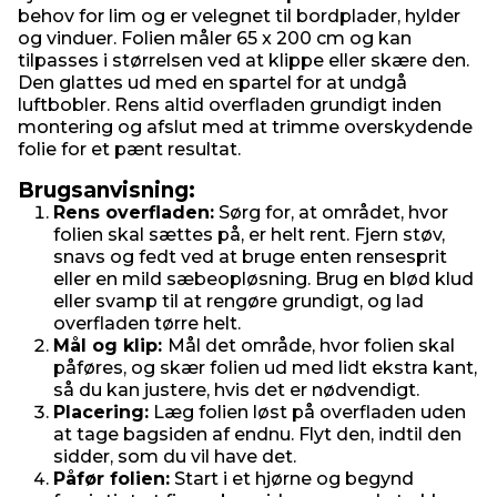
behov for lim og er velegnet til bordplader, hylder
og vinduer. Folien måler 65 x 200 cm og kan
tilpasses i størrelsen ved at klippe eller skære den.
Den glattes ud med en spartel for at undgå
luftbobler. Rens altid overfladen grundigt inden
montering og afslut med at trimme overskydende
folie for et pænt resultat.
Brugsanvisning:
Rens overfladen:
Sørg for, at området, hvor
folien skal sættes på, er helt rent. Fjern støv,
snavs og fedt ved at bruge enten rensesprit
eller en mild sæbeopløsning. Brug en blød klud
eller svamp til at rengøre grundigt, og lad
overfladen tørre helt.
Mål og klip:
Mål det område, hvor folien skal
påføres, og skær folien ud med lidt ekstra kant,
så du kan justere, hvis det er nødvendigt.
Placering:
Læg folien løst på overfladen uden
at tage bagsiden af endnu. Flyt den, indtil den
sidder, som du vil have det.
Påfør folien:
Start i et hjørne og begynd