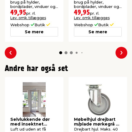
brug på hylder,
brug på hylder,
bordplader, vinduer og
bordplader, vinduer og
andre glatte overflader.
andre glatte overflader.
49,95
49,95
pr. rl.
pr. rl.
Lev. omk. tillægges
Lev. omk. tillægges
Webshop
Butik
Webshop
Butik
Se mere
Se mere
Forrige
Næs
Andre har også set
Selvlukkende dør
Møbelhjul drejbart
med insektnet
m/plade mørkegrå 50
210x100 cm
mm
Luft ud uden at få
Drejbart hjul. Maks. 40