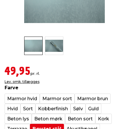
indretning
er & sikkerhed
 fittings
dsbelysning
eklædning
& udendørs spa
r & stilladser
e
behandling
ne, data & TV
& fritid
debeklædning
ing
asser & standere
rier
 sko
antning
ri & syltning
49,95
pr. rl.
Lev. omk. tillægges
dyr & ukrudt
Farve
Marmor hvid
Marmor sort
Marmor brun
Hvid
Sort
Kobberfinish
Sølv
Guld
Beton lys
Beton mørk
Beton sort
Kork
Terrazzo
Børstet stål
Akustikpanel