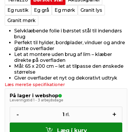
Eg rustik
Eg grå
Eg mørk
Granit lys
Granit mørk
Selvklæbende folie i børstet stål til indendørs
brug
Perfekt til hylder, bordplader, vinduer og andre
glatte overflader
Let at montere uden brug af lim – klæber
direkte på overfladen
Mål: 65 x 200 cm – let at tilpasse den ønskede
størrelse
Giver overflader et nyt og dekorativt udtryk
Læs mere
Se specifikationer
På lager i webshop
Leveringstid 1 - 3 arbejdsdage
-
+
1
rl.
Læg i kurv