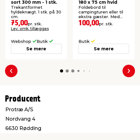
sort 300 mm - 1 stk.
180 x 75 cm hvid
Trekantformet
Foldebord til
hyldeknægt. 1 stk. på 30
campingturen eller til
cm.
ekstra gæster. Med
bærehåndtag.
75,00
100,00
pr. stk.
pr. stk.
Lev. omk. tillægges
Webshop
Butik
Butik
Se mere
Se mere
Forrige
Næs
Producent
Protræ A/S
Nordvang 4
6630 Rødding
info@protrae.com