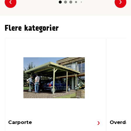
Forrige
Næs
Flere kategorier
Carporte
Overdæ