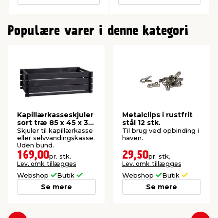
0
Populære varer i denne kategori
Kapillærkasseskjuler
Metalclips i rustfrit
sort træ 85 x 45 x 30
stål 12 stk.
cm
Skjuler til kapillærkasse
Til brug ved opbinding i
eller selvvandingskasse.
haven.
Uden bund.
169,00
29,50
pr. stk.
pr. stk.
Lev. omk. tillægges
Lev. omk. tillægges
Webshop
Butik
Webshop
Butik
Se mere
Se mere