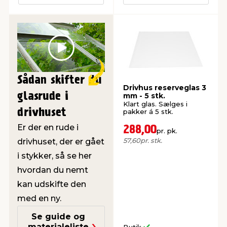
Play
Sådan skifter du
Drivhus reserveglas 3
glasrude i
mm - 5 stk.
Klart glas. Sælges i
drivhuset
pakker á 5 stk.
Er der en rude i
288,00
pr. pk.
57,60
pr. stk.
drivhuset, der er gået
i stykker, så se her
hvordan du nemt
kan udskifte den
med en ny.
Se guide og
materialeliste