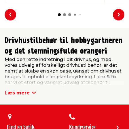
Forrige
Næs
Drivhustilbehør til hobbygartneren
og det stemningsfulde orangeri
Med den rette indretning i dit drivhus, og med
vores udvalg af forskelligt drivhustilbehør, er det
nemt at skabe en skøn oase, uanset om drivhuset
bruges til ophold eller plantedyrkning. I jem & fix
har vi et stort og varieret udvalg af tilbehør til
drivhuse af høj kvalitet, så du let kan indrette dig
Læs mere
og udnytte alle drivhusets kvadratmeter optimalt.
Giv høje drivhusplanter de bedste
betingelser med plantespiraler
Tomatplanter, agurkeplanter samt andre
Find en butik
Kundeservice