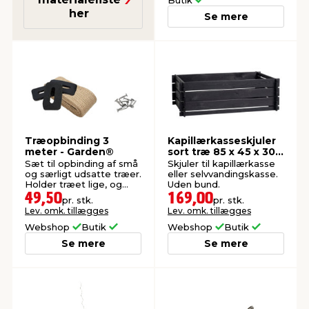
Butik
her
Se mere
Træopbinding 3
Kapillærkasseskjuler
meter - Garden®
sort træ 85 x 45 x 30
cm
Sæt til opbinding af små
Skjuler til kapillærkasse
og særligt udsatte træer.
eller selvvandingskasse.
Holder træet lige, og
Uden bund.
beskytter mod blæst.
49,50
169,00
pr. stk.
pr. stk.
Lev. omk. tillægges
Lev. omk. tillægges
Webshop
Butik
Webshop
Butik
Se mere
Se mere