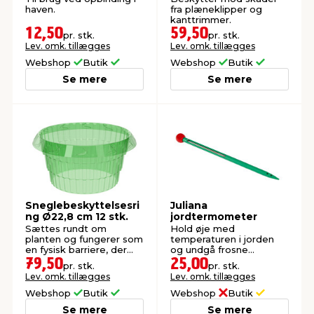
haven.
fra plæneklipper og
kanttrimmer.
12,50
59,50
pr. stk.
pr. stk.
Lev. omk. tillægges
Lev. omk. tillægges
Webshop
Butik
Webshop
Butik
Se mere
Se mere
Sneglebeskyttelsesri
Juliana
ng Ø22,8 cm 12 stk.
jordtermometer
Sættes rundt om
Hold øje med
planten og fungerer som
temperaturen i jorden
en fysisk barriere, der
og undgå frosne
holder snegle væk.
grøntsager.
79,50
25,00
pr. stk.
pr. stk.
Lev. omk. tillægges
Lev. omk. tillægges
Webshop
Butik
Webshop
Butik
Se mere
Se mere