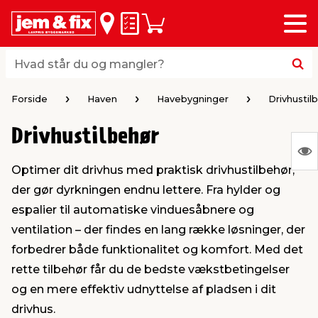
Menu
bage
bage
bage
bage
bage
bage
bage
bage
bage
Huskeseddel
Indkøbskurv
i
i
i
i
i
i
i
i
i
byggematerialer
haven
huset
vvs
el & belysning
maling & kemi
værktøj
bil & fritid
sæsonafslutning
Hvad står du og mangler?
Hvad står du og mangler?
stelse
gning
dsel & varme
værelse
kler
dørsmaling
ktøj
udstyr
nafslutning
Forside
Haven
Havebygninger
Drivhustil
Drivhustilbehør
 loft & vægge
oldning
t
ndørsbelysning
ndørsmaling
værktøj
udstyr
S
Optimer dit drivhus med praktisk drivhustilbehør,
Ing
& vinduer
møbler
tning
haner & armatur
dørsbelysning
udstyr
aring af værktøj
ing
der gør dyrkningen endnu lettere. Fra hylder og
var
espalier til automatiske vinduesåbnere og
at
eplader
redskaber
er & ophæng
e
lder
ring & kemikalier
e maskiner
rtikler
ventilation – der findes en lang række løsninger, der
vis
forbedrer både funktionalitet og komfort. Med det
rette tilbehør får du de bedste vækstbetingelser
& brædder
maskiner
ing & opbevaring
 & ventilation
t Home
el- & fugemasse
redskaber
ronik
og en mere effektiv udnyttelse af pladsen i dit
drivhus.
ruktion
bygninger
ner & persienner
 & kloak
okker
r & spande
& underholdning