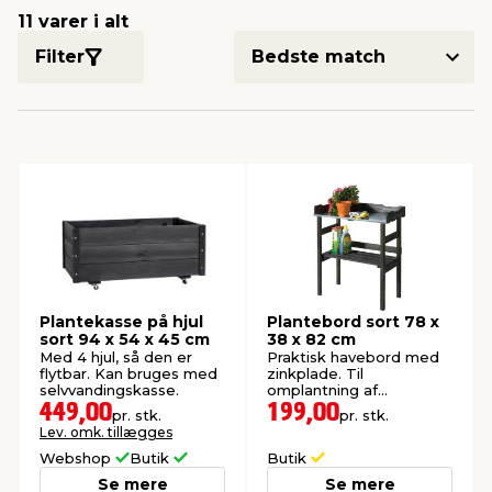
11 varer i alt
Filter
indretning
er & sikkerhed
 fittings
dsbelysning
eklædning
& udendørs spa
r & stilladser
e
behandling
ne, data & TV
& fritid
debeklædning
ing
asser & standere
rier
 sko
antning
ri & syltning
Plantekasse på hjul
Plantebord sort 78 x
dyr & ukrudt
sort 94 x 54 x 45 cm
38 x 82 cm
Med 4 hjul, så den er
Praktisk havebord med
flytbar. Kan bruges med
zinkplade. Til
selvvandingskasse.
omplantning af
potteplanter.
449,00
199,00
pr. stk.
pr. stk.
Lev. omk. tillægges
Webshop
Butik
Butik
Se mere
Se mere