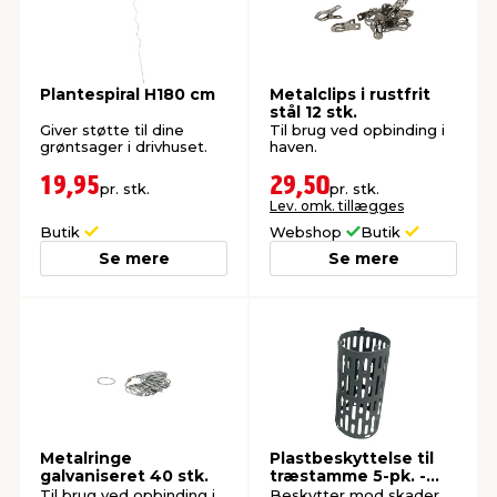
Plantespiral H180 cm
Metalclips i rustfrit
stål 12 stk.
Giver støtte til dine
Til brug ved opbinding i
grøntsager i drivhuset.
haven.
19,95
29,50
pr. stk.
pr. stk.
Lev. omk. tillægges
Butik
Webshop
Butik
Se mere
Se mere
Metalringe
Plastbeskyttelse til
galvaniseret 40 stk.
træstamme 5-pk. -
Garden®
Til brug ved opbinding i
Beskytter mod skader