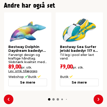
Andre har også set
Bestway Dolphin
Bestway Sea Surfer
Daydream badedyr
jetski badedyr 117 x
168 x 66 cm
77 cm
Farverigt design og
Til leg i pool eller lavt
kraftige håndtag.
vand.
Slidstærk kvalitet med
Color Shield™-
89,00
79,00
pr. stk.
pr. stk.
beskyttelse.
Lev. omk. tillægges
Webshop
Butik
Butik
Se mere
Se mere
Forrige
Næs