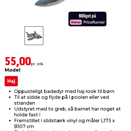
indretning
er & sikkerhed
 fittings
dsbelysning
eklædning
& udendørs spa
r & stilladser
e
behandling
ne, data & TV
& fritid
debeklædning
ing
asser & standere
rier
 sko
55,00
pr. stk.
antning
ri & syltning
Model
Haj
dyr & ukrudt
Oppusteligt badedyr med haj-look til børn
Til at sidde og flyde på i poolen eller ved
stranden
Udstyret med to greb, så barnet har noget at
holde fast i
Fremstillet i slidstærk vinyl og måler L173 x
B107 cm