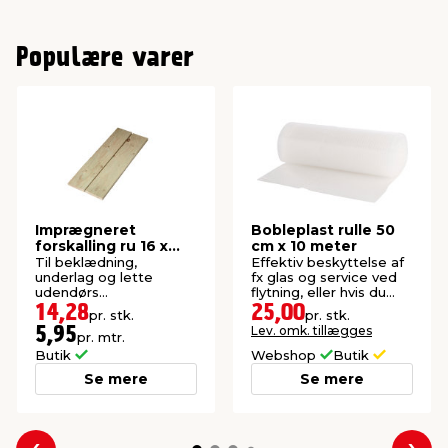
Populære varer
Imprægneret
Bobleplast rulle 50
forskalling ru 16 x
cm x 10 meter
100 x 2400 mm
Til beklædning,
Effektiv beskyttelse af
underlag og lette
fx glas og service ved
udendørs
flytning, eller hvis du
konstruktioner. P1-
skal sende noget.
14,28
25,00
pr. stk.
pr. stk.
imprægneret gran.
Lev. omk. tillægges
5,95
pr. mtr.
Butik
Webshop
Butik
Se mere
Se mere