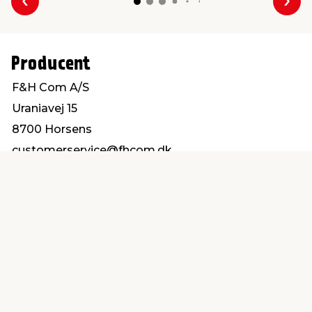
Forrige
Næs
Producent
F&H Com A/S
Uraniavej 15
8700 Horsens
customerservice@fhcom.dk
Find en butik
Kundeservice
nær dig