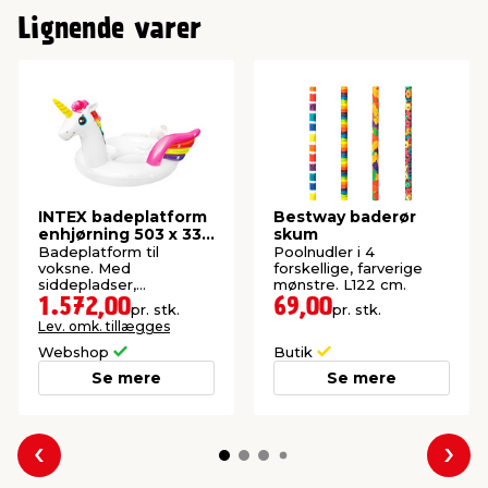
Lignende varer
INTEX badeplatform
Bestway baderør
enhjørning 503 x 335
skum
x 173 cm
Badeplatform til
Poolnudler i 4
voksne. Med
forskellige, farverige
siddepladser,
mønstre. L122 cm.
kopholdere og syv
1.572,00
69,00
pr. stk.
pr. stk.
håndtag.
Lev. omk. tillægges
Webshop
Butik
Se mere
Se mere
Forrige
Næs