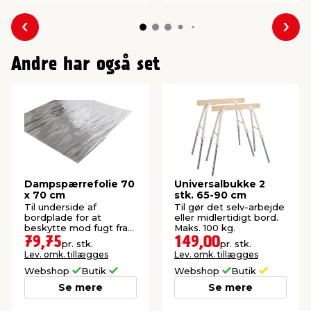
Forrige
Næs
Andre har også set
Dampspærrefolie 70
Universalbukke 2
x 70 cm
stk. 65-90 cm
Til underside af
Til gør det selv-arbejde
bordplade for at
eller midlertidigt bord.
beskytte mod fugt fra
Maks. 100 kg.
fx opvaskemaskine.
79,75
149,00
pr. stk.
pr. stk.
Lev. omk. tillægges
Lev. omk. tillægges
Webshop
Butik
Webshop
Butik
Se mere
Se mere