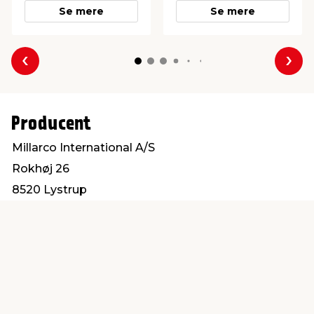
Se mere
Se mere
Forrige
Næs
Producent
Millarco International A/S
Rokhøj 26
8520 Lystrup
service@millarco.com
Find en butik
Kundeservice