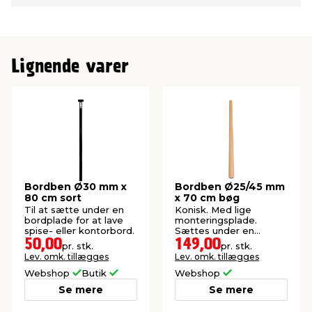
Lignende varer
Bordben Ø30 mm x
Bordben Ø25/45 mm
80 cm sort
x 70 cm bøg
Til at sætte under en
Konisk. Med lige
bordplade for at lave
monteringsplade.
spise- eller kontorbord.
Sættes under en
bordplade for at lave
50,00
149,00
pr. stk.
pr. stk.
spise- eller kontorbord.
Lev. omk. tillægges
Lev. omk. tillægges
Webshop
Butik
Webshop
Se mere
Se mere