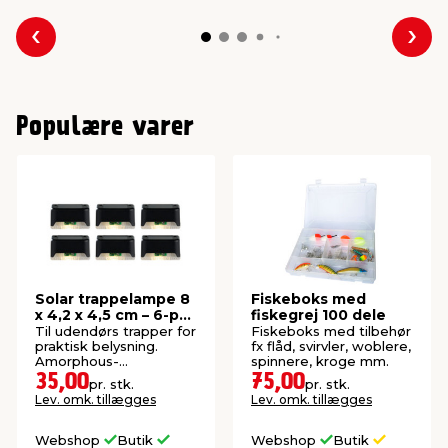
Forrige
Næs
Populære varer
Solar trappelampe 8
Fiskeboks med
x 4,2 x 4,5 cm – 6-pk.
fiskegrej 100 dele
- Garden®
Til udendørs trapper for
Fiskeboks med tilbehør
praktisk belysning.
fx flåd, svirvler, woblere,
Amorphous-
spinnere, kroge mm.
solcellepanel inkl.
35,00
75,00
pr. stk.
pr. stk.
batteri.
Lev. omk. tillægges
Lev. omk. tillægges
Webshop
Butik
Webshop
Butik