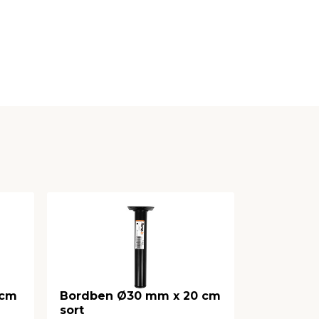
 cm
Bordben Ø30 mm x 20 cm
Bordben 
sort
bøg