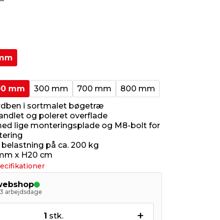
 mm
00 mm
300 mm
700 mm
800 mm
dben i sortmalet bøgetræ
dlet og poleret overflade
ed lige monteringsplade og M8-bolt for
ering
belastning på ca. 200 kg
 mm x H20 cm
ecifikationer
 webshop
- 3 arbejdsdage
+
1
stk.