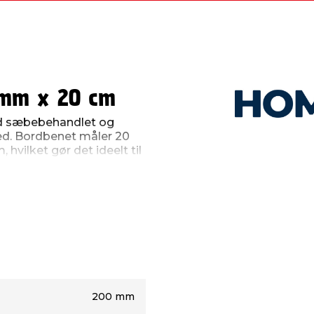
 mm x 20 cm
d sæbebehandlet og
hed. Bordbenet måler 20
hvilket gør det ideelt til
er et skab. Det er forsynet
 hvilket gør det nemt at
 en belastning på op til
200 mm