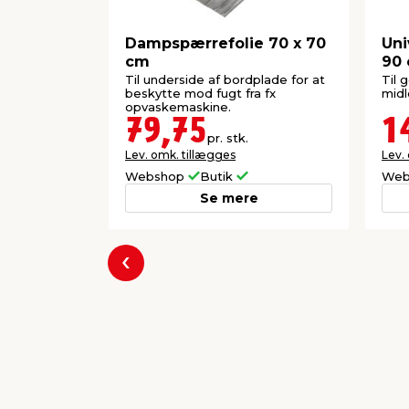
Dampspærrefolie 70 x 70
Uni
cm
90
Til underside af bordplade for at
Til 
beskytte mod fugt fra fx
midl
opvaskemaskine.
79,75
1
pr. stk.
Lev. omk. tillægges
Lev.
Webshop
Butik
Web
Se mere
Forrige
Populære varer