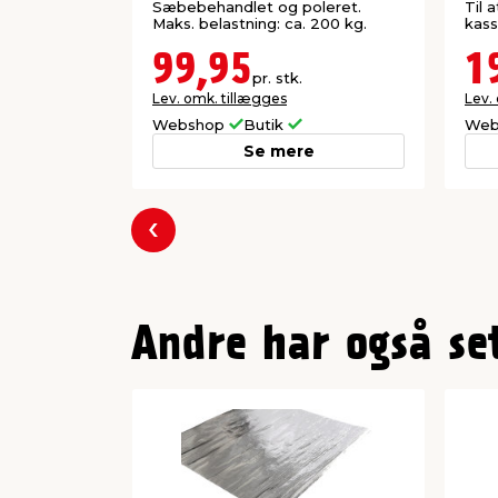
Sæbebehandlet og poleret.
Til 
Maks. belastning: ca. 200 kg.
kass
99,95
1
pr. stk.
Lev. omk. tillægges
Lev.
Webshop
Butik
Web
Se mere
Forrige
Andre har også se