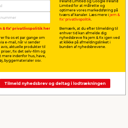
Ireland Limited og Google Ireland
Limited for at målrette og
optimere vores markedsføring på
x 75
Bordplade samlebeslag
Laminatb
tværs af kanaler. Læs mere i
jem &
sort/grå 
fix' privatlivspolitik
.
300 cm
 Med
Komplet til samling af 2
Slidstærk la
 & fix' privatlivspolitik her
Bemærk, at du efter tilmelding til
bordplader.
betonfarve. 
enhver tid kan afmelde dig
bryggers.
er fra os et par gange om
nyhedsbreve fra jem & fix igen ved
79,95
479,
ia e-mail, når vi sender
at klikke på afmeldingslinket i
pr. pk.
avis, aktuelle produkter til
bunden af nyhedsbrevene.
Lev. omk. tillægges
 priser, fix det selv-film og
Webshop
Butik
Butik
 mere indenfor hus, have,
j, byggematerialer osv.
Se mere
Tilmeld nyhedsbrev og deltag i lodtrækningen
Næste