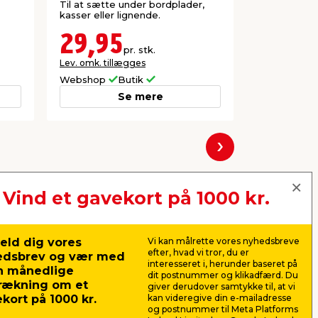
Til at sætte under bordplader,
Til at sætte
kasser eller lignende.
sofaborde, 
lignende. Ma
200 kg.
29,95
149,
pr. stk.
Lev. omk. tillægges
Lev. omk. til
Webshop
Butik
Webshop
Se mere
Næste
Vind et gavekort på 1000 kr.
eld dig vores
Vi kan målrette vores nyhedsbreve
efter, hvad vi tror, du er
edsbrev og vær med
interesseret i, herunder baseret på
n månedlige
dit postnummer og klikadfærd. Du
rækning om et
giver derudover samtykke til, at vi
kort på 1000 kr.
kan videregive din e-mailadresse
og postnummer til Meta Platforms