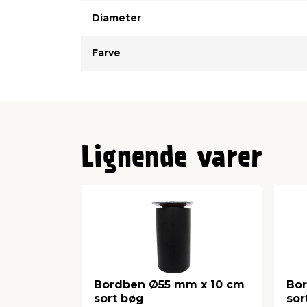
Rund flanche Ø95 x 3 mm med 4 skru
Diameter
Maks. belastning: ca. 200 kg
Farve
Lignende varer
Bordben Ø55 mm x 10 cm
Bo
sort bøg
sor