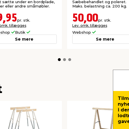
at sætte under en bordplade,
Sæbebehandlet og poleret.
er eller andre småmøbler.
Maks. belastning ca. 200 kg.
9,95
50,00
pr. stk.
pr. stk.
 omk. tillægges
Lev. omk. tillægges
shop
Butik
Webshop
Se mere
Se mere
t
Tilm
nyh
i de
lodt
gave