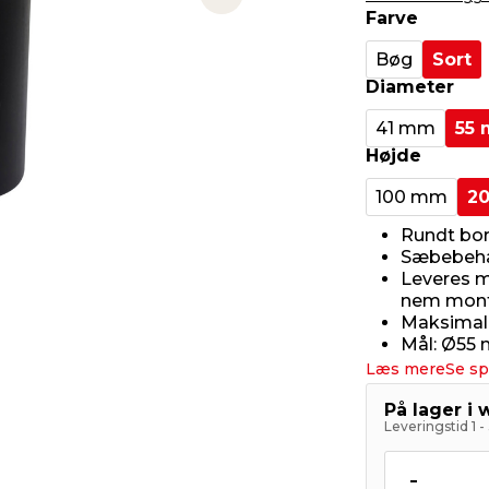
Next slide
Farve
Bøg
Sort
Diameter
41 mm
55
Højde
100 mm
2
Rundt bor
Sæbebehan
Leveres m
nem mont
Maksimal 
Mål: Ø55
Læs mere
Se sp
På lager i
Leveringstid 1 
-