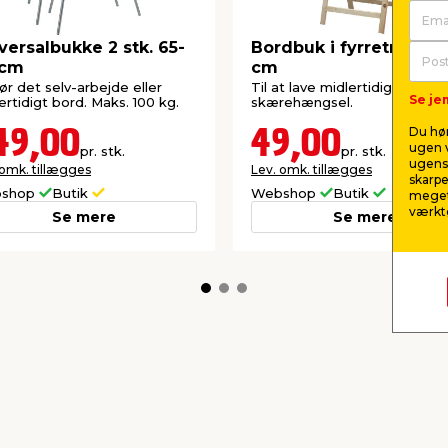
versalbukke 2 stk. 65-
Bordbuk i fyrretræ 75 
 cm
cm
gør det selv-arbejde eller
Til at lave midlertidigt bord.
Se jem
ertidigt bord. Maks. 100 kg.
skærehængsel.
Du hør
49,00
49,00
ugen v
pr. stk.
pr. stk.
ugens 
 omk. tillægges
Lev. omk. tillægges
skarpe
shop
Butik
Webshop
Butik
meget
værktø
Se mere
Se mere