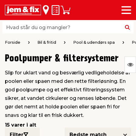
Menu
bage
bage
bage
bage
bage
bage
bage
bage
bage
Huskeseddel
Indkøbskurv
i
i
i
i
i
i
i
i
i
byggematerialer
haven
huset
vvs
el & belysning
maling & kemi
værktøj
bil & fritid
sæsonafslutning
Hvad står du og mangler?
Hvad står du og mangler?
stelse
gning
dsel & varme
værelse
kler
dørsmaling
ktøj
udstyr
nafslutning
Forside
Bil & fritid
Pool & udendørs spa
P
Poolpumper & filtersystemer
 loft & vægge
oldning
t
ndørsbelysning
ndørsmaling
værktøj
udstyr
S
Slip for uklart vand og besværlig vedligeholdelse af
Ing
& vinduer
møbler
tning
haner & armatur
dørsbelysning
udstyr
aring af værktøj
ing
poolen eller spaen med den rette filterløsning. En
var
god poolpumpe og et effektivt filtreringssystem
at
eplader
redskaber
er & ophæng
e
lder
ring & kemikalier
e maskiner
rtikler
sikrer, at vandet cirkulerer og renses løbende. Det
vis
gør det nemt at holde poolen eller spaen fri for
snavs og klar til en frisk dukkert.
& brædder
maskiner
ing & opbevaring
 & ventilation
t Home
el- & fugemasse
redskaber
ronik
15 varer i alt
ruktion
bygninger
ner & persienner
 & kloak
okker
r & spande
& underholdning
Filter