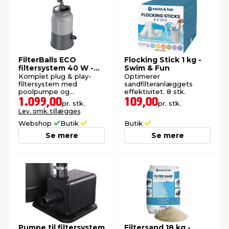
FilterBalls ECO
Flocking Stick 1 kg -
filtersystem 40 W -
Swim & Fun
Swim & Fun
Komplet plug & play-
Optimerer
filtersystem med
sandfilteranlæggets
poolpumpe og
effektivitet. 8 stk.
filterbolde for effektiv
1.099,00
109,00
pr. stk.
pr. stk.
vandfiltrering.
Lev. omk. tillægges
Webshop
Butik
Butik
Se mere
Se mere
Pumpe til filtersystem
Filtersand 18 kg -