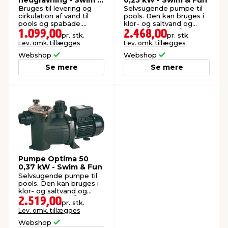
Fun
Bruges til levering og
Selvsugende pumpe til
cirkulation af vand til
pools. Den kan bruges i
pools og spabade.
klor- og saltvand og
Ø50/43 mm x 25 meter.
bruges i pools på op til
1.099,00
2.468,00
pr. stk.
pr. stk.
60.000 liter.
Lev. omk. tillægges
Lev. omk. tillægges
Webshop
Webshop
Se mere
Se mere
Pumpe Optima 50
0,37 kW - Swim & Fun
Selvsugende pumpe til
pools. Den kan bruges i
klor- og saltvand og
bruges i pools på op til
2.519,00
pr. stk.
67.500 liter.
Lev. omk. tillægges
Webshop