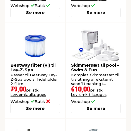
saltdesinfektion.
Webshop
Butik
Webshop
Se mere
Se mere
Bestway filter (VI) til
Skimmersæt til pool –
Lay-Z-Spa
Swim & Fun
Passer til Bestway Lay-
Komplet skimmersæt til
Z-Spa pools. Indeholder
tilslutning af eksternt
2 filtre.
sandfilteranlæg i
stålpools.
79,00
610,00
pr. stk.
pr. stk.
Lev. omk. tillægges
Lev. omk. tillægges
Webshop
Butik
Webshop
Se mere
Se mere