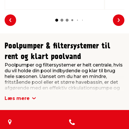
Forrige
Næs
Poolpumper & filtersystemer til
rent og klart poolvand
Poolpumper og filtersystemer er helt centrale, hvis
du vil holde din pool indbydende og klar til brug
hele sæsonen. Uanset om du har en mindre,
fritstående pool eller et større havebassin, er det
afgørende med en effektiv cirkulationspumpe og
et velfungerende filtersystem. Sammen sørger de
Læs mere
for, at vandet konstant cirkulerer og bliver renset
for snavs, så du får en bedre og mere hygiejnisk
badeoplevelse.
En poolpumpe – også kaldet en cirkulationspumpe
– trækker vandet gennem poolens filtersystem.