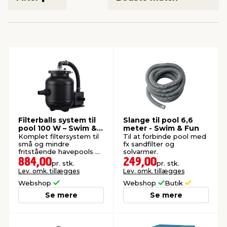
indretning
er & sikkerhed
 fittings
dsbelysning
eklædning
& udendørs spa
r & stilladser
e
behandling
ne, data & TV
& fritid
debeklædning
ing
asser & standere
rier
 sko
antning
ri & syltning
Filterballs system til
Slange til pool 6,6
pool 100 W – Swim &
meter - Swim & Fun
Fun
Komplet filtersystem til
Til at forbinde pool med
små og mindre
fx sandfilter og
dyr & ukrudt
fritstående havepools på
solvarmer.
op til 14 m³ vand.
884,00
249,00
pr. stk.
pr. stk.
Lev. omk. tillægges
Lev. omk. tillægges
Webshop
Webshop
Butik
Se mere
Se mere