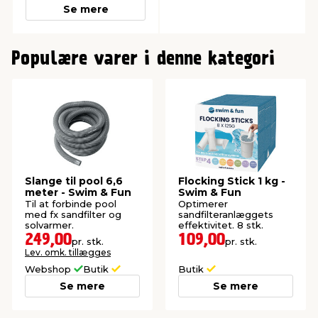
Se mere
0
Populære varer i denne kategori
Slange til pool 6,6
Flocking Stick 1 kg -
meter - Swim & Fun
Swim & Fun
Til at forbinde pool
Optimerer
med fx sandfilter og
sandfilteranlæggets
solvarmer.
effektivitet. 8 stk.
249,00
109,00
pr. stk.
pr. stk.
Lev. omk. tillægges
Webshop
Butik
Butik
Se mere
Se mere