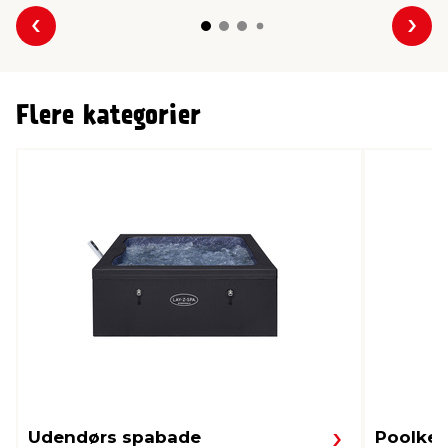
Forrige
Næs
Flere kategorier
Udendørs spabade
Poolkem