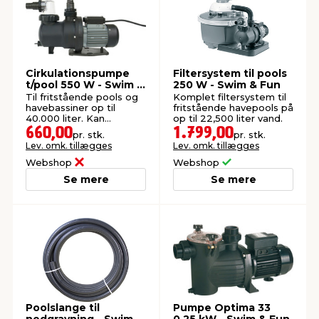
Cirkulationspumpe
Filtersystem til pools
t/pool 550 W - Swim &
250 W - Swim & Fun
Fun
Til fritstående pools og
Komplet filtersystem til
havebassiner op til
fritstående havepools på
40.000 liter. Kan
op til 22,500 liter vand.
anvendes i badevand
660,00
1.799,00
pr. stk.
pr. stk.
med klor- og
Lev. omk. tillægges
Lev. omk. tillægges
saltdesinfektion.
Webshop
Webshop
Se mere
Se mere
Poolslange til
Pumpe Optima 33
nedgravning - Swim &
0,25 kW - Swim & Fun