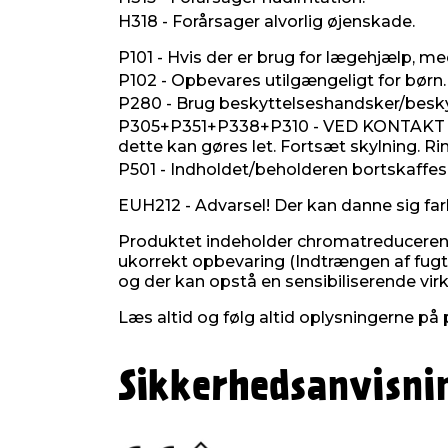
H318 - Forårsager alvorlig øjenskade.
P101 - Hvis der er brug for lægehjælp, me
P102 - Opbevares utilgængeligt for børn.
P280 - Brug beskyttelseshandsker/besky
P305+P351+P338+P310 - VED KONTAKT MED 
dette kan gøres let. Fortsæt skylning. 
P501 - Indholdet/beholderen bortskaffes
EUH212 - Advarsel! Der kan danne sig far
Produktet indeholder chromatreducerende
ukorrekt opbevaring (Indtrængen af fugt)
og der kan opstå en sensibiliserende vi
Læs altid og følg altid oplysningerne på 
Sikkerhedsanvisni