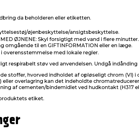
dbring da beholderen eller etiketten.
ttelsestøj/øjenbeskyttelse/ansigtsbeskyttelse.
ØJNENE: Skyl forsigtigt med vand i flere minutter. Fj
Ring omgående til en GIFTINFORMATION eller en læge.
 i overensstemmelse med lokale regler.
ligt respirabelt støv ved anvendelsen. Undgå indånding 
 stoffer, hvorved indholdet af opløseligt chrom (VI) i
 eller overlagring kan det indeholdte chromatreducerend
rkning af cementen/bindemidlet ved hudkontakt (H317 e
produktets etiket.
nger