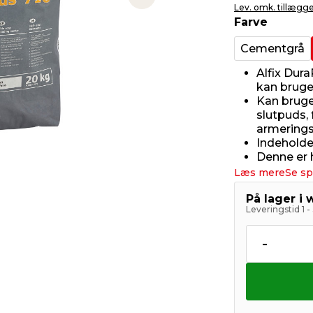
Next slide
Lev. omk. tillægg
Farve
Cementgrå
Alfix Dur
kan bruge
Kan bruge
slutpuds,
armerings
Indeholde
Denne er 
Læs mere
Se sp
På lager i
Leveringstid 1 
-