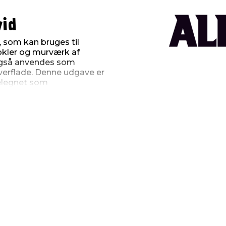
vid
, som kan bruges til
okler og murværk af
også anvendes som
overflade. Denne udgave er
 velegnet som
de og inde.
kelse
ldt belastbar efter 7 døgn
et emballage