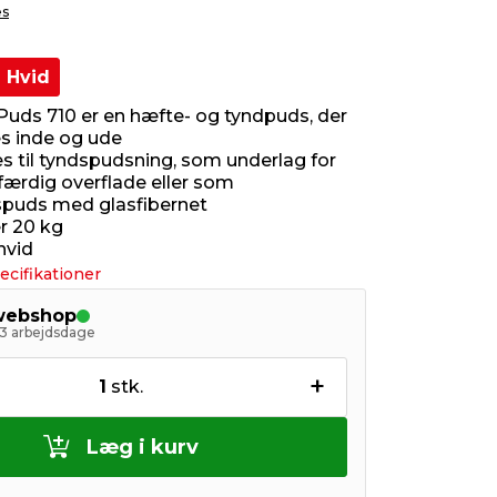
es
Hvid
aPuds 710 er en hæfte- og tyndpuds, der
s inde og ude
s til tyndspudsning, som underlag for
 færdig overflade eller som
puds med glasfibernet
r 20 kg
hvid
ecifikationer
 webshop
- 3 arbejdsdage
+
1
stk.
Læg i kurv