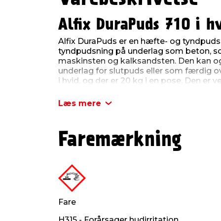
Alfix DuraPuds 710 i h
Alfix DuraPuds er en hæfte- og tyndpuds
tyndpudsning på underlag som beton, s
maskinsten og kalksandsten. Den kan 
underlag for slutpuds eller som færdig 
i hvid, og der er 20 kg i en pose. Den er
armeringspuds med glasfibernet.
Læs mere
Alfix DuraPuds 710 kan anvendes både u
Produktdetaljer:
Faremærkning
Farve: Hvid
Indhold: 20 kg
Forbrug: ca. 1,4 kg/m² pr. mm lagtyk
Arbejdstemperatur: +5°C - +25°C
Tørretid: 24 timer ved min. +15°C - fu
ved min. +15°C
Opbevaring: min. 12 måneder i uåbn
Fare
H315 - Forårsager hudirritation.