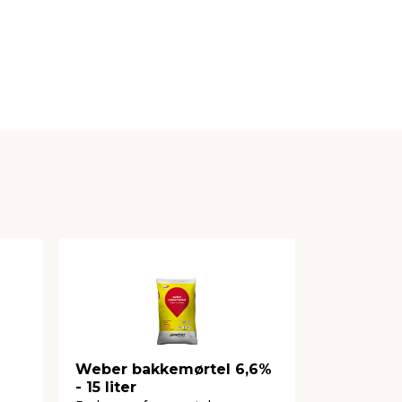
Weber bakkemørtel 6,6%
Weber C
- 15 liter
og sokkel