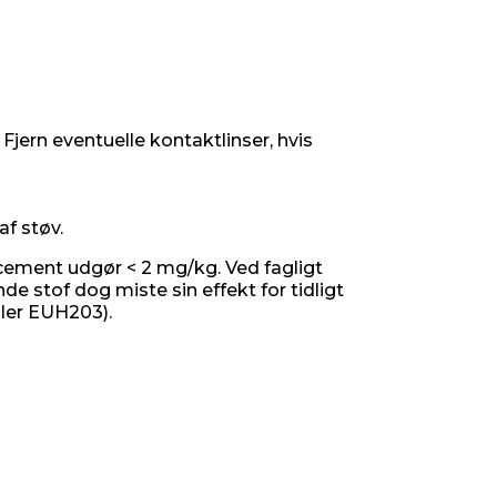
ern eventuelle kontaktlinser, hvis
af støv.
 cement udgør < 2 mg/kg. Ved fagligt
e stof dog miste sin effekt for tidligt
ller EUH203).