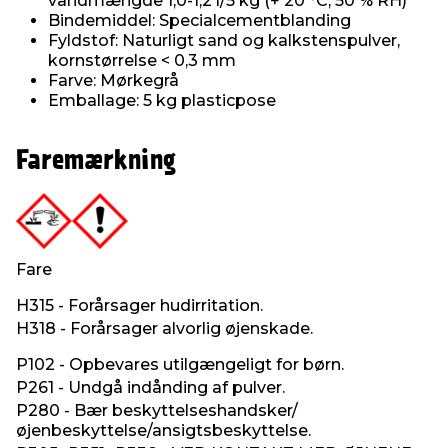
vandmængde 1,0-1,2 l/5 kg (+ 20 °C, 50 % RH)
Bindemiddel: Specialcementblanding
Fyldstof: Naturligt sand og kalkstenspulver,
kornstørrelse < 0,3 mm
Farve: Mørkegrå
Emballage: 5 kg plasticpose
Faremærkning
Fare
H315 - Forårsager hudirritation.
H318 - Forårsager alvorlig øjenskade.
P102 - Opbevares utilgængeligt for børn.
P261 - Undgå indånding af pulver.
P280 - Bær beskyttelseshandsker/
øjenbeskyttelse/ansigtsbeskyttelse.