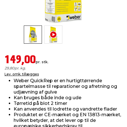
indretning
er & sikkerhed
 fittings
dsbelysning
eklædning
& udendørs spa
r & stilladser
e
behandling
ne, data & TV
& fritid
debeklædning
ing
asser & standere
rier
 sko
149,00
pr. stk.
antning
ri & syltning
29,80
pr. kg.
Lev. omk. tillægges
Weber QuickRep er en hurtigttørrende
dyr & ukrudt
spartelmasse til reparationer og afretning og
udjævning af gulve
Kan bruges både inde og ude
Tørretid på blot 2 timer
Kan anvendes til lodrette og vandrette flader
Produktet er CE-mærket og EN 13813-mærket,
hvilket betyder, at det lever op til de
europæiske sikkerhedskrav til