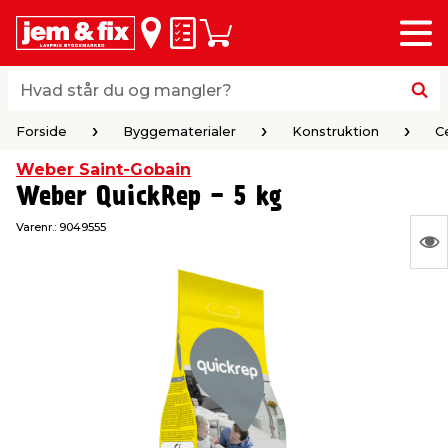
Menu
bage
bage
bage
bage
bage
bage
bage
bage
bage
Huskeseddel
Indkøbskurv
i
i
i
i
i
i
i
i
i
byggematerialer
haven
huset
vvs
el & belysning
maling & kemi
værktøj
bil & fritid
sæsonafslutning
Hvad står du og mangler?
Hvad står du og mangler?
Forside
Byggematerialer
Konstruktion
C
stelse
gning
dsel & varme
værelse
kler
dørsmaling
ktøj
udstyr
nafslutning
Forside
Byggematerialer
Konstruktion
C
Weber Saint-Gobain
Weber QuickRep - 5 kg
 loft & vægge
oldning
t
ndørsbelysning
ndørsmaling
værktøj
udstyr
Varenr.:
9049555
S
& vinduer
møbler
tning
haner & armatur
dørsbelysning
udstyr
aring af værktøj
ing
Ing
var
eplader
redskaber
er & ophæng
e
lder
ring & kemikalier
e maskiner
rtikler
at
vis
& brædder
maskiner
ing & opbevaring
 & ventilation
t Home
el- & fugemasse
redskaber
ronik
ruktion
bygninger
ner & persienner
 & kloak
okker
r & spande
& underholdning