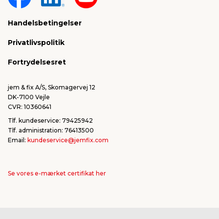
Sponsorater & projekter
Reklamation
Handelsbetingelser
Konkurrencevindere
Varemærker
Privatlivspolitik
FSC®
Falske mails & svindel
Fortrydelsesret
Bliv leverandør/Become supplier
Fortryd ordre
jem & fix A/S, Skomagervej 12
DK-7100 Vejle
CVR: 10360641
Tlf. kundeservice: 79425942
Tlf. administration: 76413500
Email:
kundeservice@jemfix.com
Se vores e-mærket certifikat her