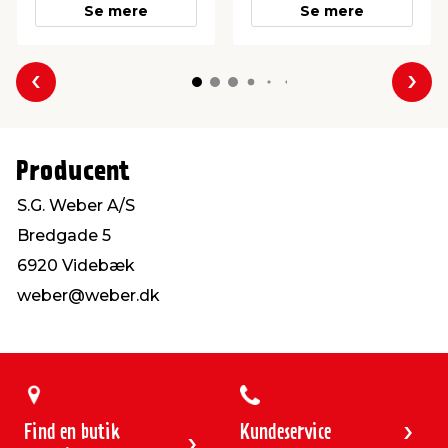
Se mere
Se mere
Forrige
Næs
Producent
S.G. Weber A/S
Bredgade 5
6920 Videbæk
weber@weber.dk
Find en butik
Kundeservice