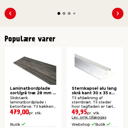
Se forrige
Se 
Populære varer
Laminatbordplade
Sternkapsel alu lang
sort/grå træ 28 mm x
skrå kant 30 x 35 x
61 x 300 cm
60 x 1000 mm
Slidstærk
Til afdækning af
laminatbordplade i
sternbræt. Til steder
betonfarve. Til køkken,
hvor tagfladen er tæt
bad og bryggers.
på sternbrættet.
479,00
49,95
pr. stk.
pr. stk.
Lev. omk. tillægges
Butik
Webshop
Butik