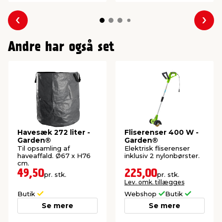
Forrige
Næs
Andre har også set
Havesæk 272 liter -
Fliserenser 400 W -
Garden®
Garden®
Til opsamling af
Elektrisk fliserenser
haveaffald. Ø67 x H76
inklusiv 2 nylonbørster.
cm.
49,50
225,00
pr. stk.
pr. stk.
Lev. omk. tillægges
Butik
Webshop
Butik
Se mere
Se mere