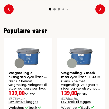
Forrige
Næs
Populære varer
Vægmaling 3
Vægmaling 3 mørk
skovgrøn 2,25 liter -
mos 2,25 liter - LUXI®
LUXI®
Glans 3 helmat
Glans 3 helmat
vægmaling. Velegnet til
vægmaling. Velegnet til
stuer og værelser, hvor
stuer og værelser, hvor
der ønskes en mat
der ønskes en mat
139,00
139,00
pr. stk.
pr. stk.
finish.
finish.
61,78
pr. ltr.
61,78
pr. ltr.
Lev. omk. tillægges
Lev. omk. tillægges
Webshop
Butik
Webshop
Butik