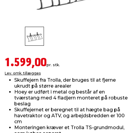
indretning
er & sikkerhed
 fittings
dsbelysning
eklædning
& udendørs spa
r & stilladser
e
behandling
ne, data & TV
& fritid
debeklædning
ing
asser & standere
rier
 sko
1.599,00
pr. stk.
antning
ri & syltning
Lev. omk. tillægges
Skuffejern fra Trolla, der bruges til at fjerne
ukrudt på større arealer
dyr & ukrudt
Hoey er udført i metal og består af en
tværstang med 4 fladjern monteret på robuste
beslag
Skuffejernet er beregnet til at hægte bag på
havetraktor og ATV, og arbejdsbredden er 100
cm
Monteringen kræver et Trolla TS-grundmodul,