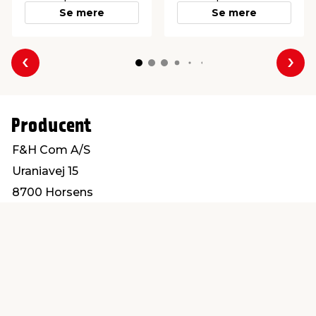
Se mere
Se mere
Forrige
Næs
Producent
F&H Com A/S
Uraniavej 15
8700 Horsens
customerservice@fhcom.dk
Find en butik
Kundeservice