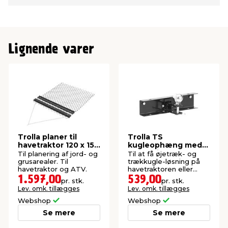
Lignende varer
Trolla planer til
Trolla TS
havetraktor 120 x 150
kugleophæng med
cm
monteringsplade
Til planering af jord- og
Til at få øjetræk- og
grusarealer. Til
trækkugle-løsning på
havetraktor og ATV.
havetraktoren eller
ATV'en
1.597,00
539,00
pr. stk.
pr. stk.
Lev. omk. tillægges
Lev. omk. tillægges
Webshop
Webshop
Se mere
Se mere