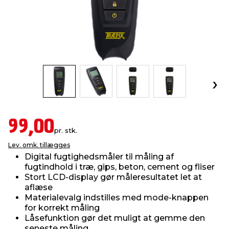
indretning
er & sikkerhed
 fittings
dsbelysning
eklædning
& udendørs spa
r & stilladser
e
behandling
ne, data & TV
& fritid
debeklædning
ing
asser & standere
rier
 sko
antning
ri & syltning
99,00
pr. stk.
Lev. omk. tillægges
dyr & ukrudt
Digital fugtighedsmåler til måling af
fugtindhold i træ, gips, beton, cement og fliser
Stort LCD-display gør måleresultatet let at
aflæse
Materialevalg indstilles med mode-knappen
for korrekt måling
Låsefunktion gør det muligt at gemme den
seneste måling