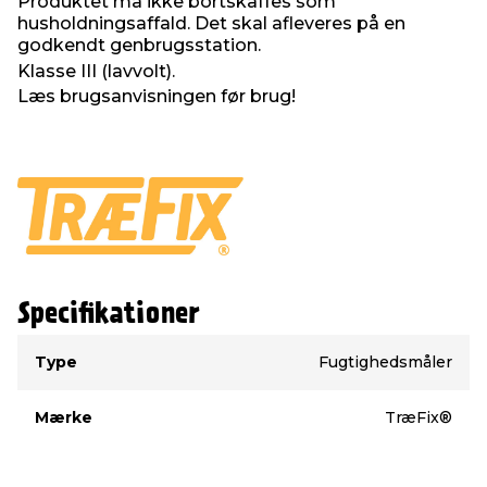
Produktet må ikke bortskaffes som
husholdningsaffald. Det skal afleveres på en
godkendt genbrugsstation.
Klasse III (lavvolt).
Læs brugsanvisningen før brug!
Specifikationer
Type
Værdi
Type
Fugtighedsmåler
Mærke
TræFix®