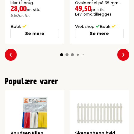
klar til brug.
Ovalpensel på 35 mm
og 2 fladpensler på 50
28,00
49,50
pr. stk.
pr. stk.
og 100 mm.
Lev. omk. tillægges
5,60
pr. ltr.
Butik
Webshop
Butik
Se mere
Se mere
Forrige
Næs
Populære varer
Knudsen Kilen
Skagenhegn hvid