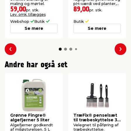
maling og mørtel.
pH-værdi ved planter,
blomster og
59,00
89,00
pr. stk.
pr. stk.
grøntsager.
Lev. omk. tillægges
Webshop
Butik
Butik
Se mere
Se mere
Forrige
Næs
Andre har også set
Grønne Fingre®
TræFix® penselsæt
algefjerner 5 liter
til træbeskyttelse 3
dele
Algefjerner godkendt
Velegnet til påføring af
af miljøstyrelsen. 5 L
træbeskyttelse.