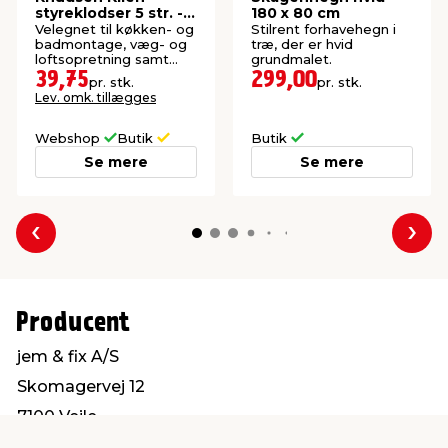
styreklodser 5 str. -
180 x 80 cm
50 stk.
Velegnet til køkken- og
Stilrent forhavehegn i
badmontage, væg- og
træ, der er hvid
loftsopretning samt
grundmalet.
fliselægning.
39,75
299,00
pr. stk.
pr. stk.
Lev. omk. tillægges
Webshop
Butik
Butik
Se mere
Se mere
Forrige
Næs
Producent
jem & fix A/S
Skomagervej 12
7100 Vejle
kundeservice@jemfix.com