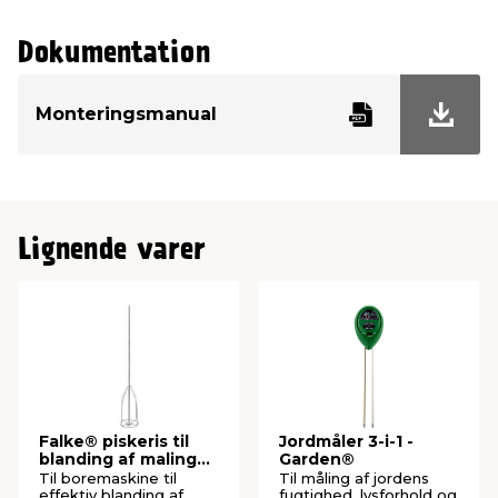
Dokumentation
Monteringsmanual
Lignende varer
Falke® piskeris til
Jordmåler 3-i-1 -
blanding af maling
Garden®
og mørtel
Til boremaskine til
Til måling af jordens
effektiv blanding af
fugtighed, lysforhold og