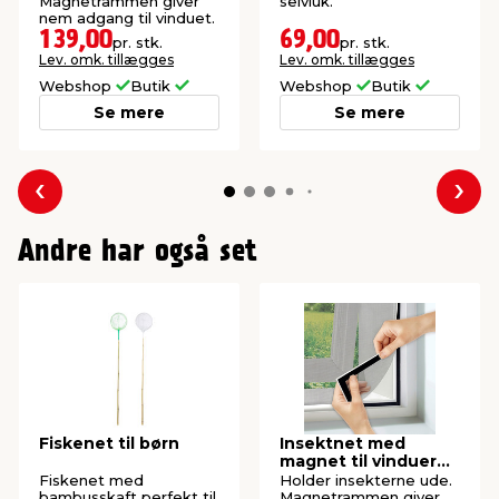
Magnetrammen giver
selvluk.
nem adgang til vinduet.
139,00
69,00
pr. stk.
pr. stk.
Lev. omk. tillægges
Lev. omk. tillægges
Webshop
Butik
Webshop
Butik
Se mere
Se mere
Forrige
Næs
Andre har også set
Fiskenet til børn
Insektnet med
magnet til vinduer
150 x 130 cm
Fiskenet med
Holder insekterne ude.
bambusskaft perfekt til
Magnetrammen giver