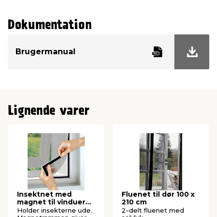
Dokumentation
Brugermanual
Lignende varer
Insektnet med
Fluenet til dør 100 x
magnet til vinduer
210 cm
150 x 130 cm
Holder insekterne ude.
2-delt fluenet med