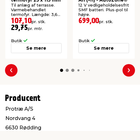
Til anlæg af terrasse.
12 V vedligeholdelsesfrit
Varmebehandlet
SMF batteri. Plus-pol til
termofyr. Længde: 3,6
højre.
meter.
107,10
699,00
pr. stk.
pr. stk.
29,75
pr. mtr.
Butik
Butik
Se mere
Se mere
Forrige
Næs
Producent
Protræ A/S
Nordvang 4
6630 Rødding
info@protrae.com