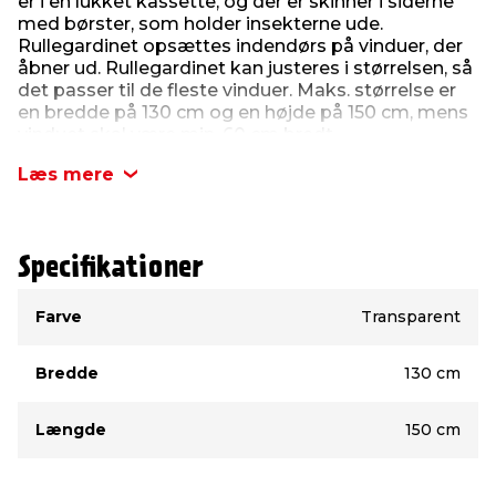
er i en lukket kassette, og der er skinner i siderne
med børster, som holder insekterne ude.
Rullegardinet opsættes indendørs på vinduer, der
åbner ud. Rullegardinet kan justeres i størrelsen, så
det passer til de fleste vinduer. Maks. størrelse er
en bredde på 130 cm og en højde på 150 cm, mens
vinduet skal være min. 60 cm bredt.
Kassetten er lavet af plastik, og insektnettet af
Læs mere
glasfiber.
Der skal bruges nedstryger til at afkorte gardinet i
længden og bredden. Det fremgår af manualen,
Specifikationer
hvordan afkortningen foregår.
Type
Værdi
Farve
Transparent
Bredde
130 cm
Længde
150 cm