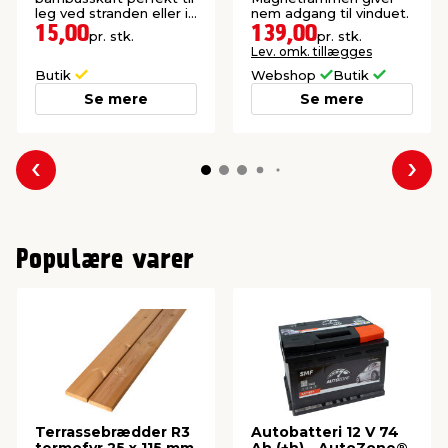
leg ved stranden eller i
nem adgang til vinduet.
haven.
15,00
139,00
pr. stk.
pr. stk.
Lev. omk. tillægges
Butik
Webshop
Butik
Se mere
Se mere
Forrige
Næs
Populære varer
Terrassebrædder R3
Autobatteri 12 V 74
termofyr 25 x 115 mm
Ah (+h) - AutoZone®