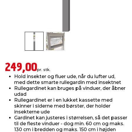
indretning
er & sikkerhed
 fittings
dsbelysning
eklædning
& udendørs spa
r & stilladser
e
behandling
ne, data & TV
& fritid
debeklædning
ing
asser & standere
rier
 sko
249,00
antning
ri & syltning
pr. stk.
Hold insekter og fluer ude, når du lufter ud,
med dette smarte rullegardin med insektnet
dyr & ukrudt
Rullegardinet kan bruges på vinduer, der åbner
udad
Rullegardinet er i en lukket kassette med
skinner i siderne med børster, der holder
insekterne ude
Gardinet kan justeres i størrelsen, så det passer
til de fleste vinduer - dog min. 60 cm og maks.
130 cm i bredden og maks. 150 cm i højden