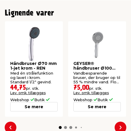
Lignende varer
Håndbruser Ø70 mm
GEYSER®
1-jet krom - REN
håndbruser Ø100
mm 3-jet krom
Med én strålefunktion
Vandbesparende
og lavet i krom.
bruser, der bruger op til
Standard 1/2" gevind.
55 % mindre vand. Flow:
9 l/min.
44,75
75,00
pr. stk.
pr. stk.
Lev. omk. tillægges
Lev. omk. tillægges
Webshop
Butik
Webshop
Butik
Se mere
Se mere