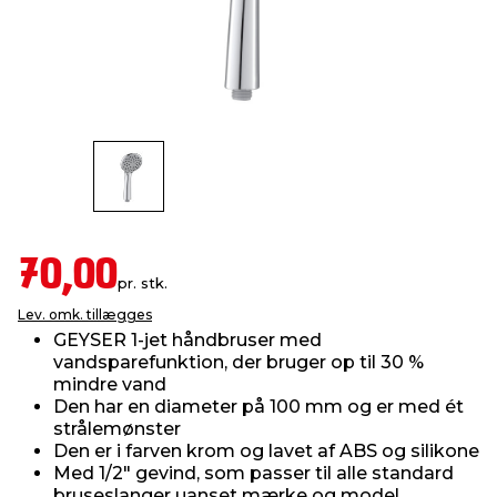
indretning
er & sikkerhed
 fittings
dsbelysning
eklædning
& udendørs spa
r & stilladser
e
behandling
ne, data & TV
& fritid
debeklædning
ing
asser & standere
rier
 sko
antning
ri & syltning
70,00
pr. stk.
Lev. omk. tillægges
dyr & ukrudt
GEYSER 1-jet håndbruser med
vandsparefunktion, der bruger op til 30 %
mindre vand
Den har en diameter på 100 mm og er med ét
strålemønster
Den er i farven krom og lavet af ABS og silikone
Med 1/2" gevind, som passer til alle standard
bruseslanger uanset mærke og model