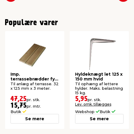
Populære varer
Imp.
Hyldeknægt let 125 x
terrassebrædder fyr
150 mm hvid
32 x 125 mm x 3
Til anlæg af terrasse. 32
Til ophæng af lettere
meter
x 125 mm x 3 meter.
hylder. Maks. belastning
15 kg.
47,25
5,95
pr. stk.
pr. stk.
Lev. omk. tillægges
15,75
pr. mtr.
Butik
Webshop
Butik
Se mere
Se mere