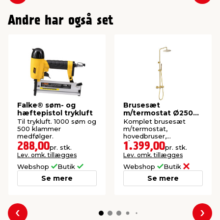
Forrige
Næs
Andre har også set
Falke® søm- og
Brusesæt
hæftepistol trykluft
m/termostat Ø250
mm messingfinish
Til trykluft. 1000 søm og
Komplet brusesæt
500 klammer
m/termostat,
medfølger.
hovedbruser,
håndbruser, slange og
288,00
1.399,00
pr. stk.
pr. stk.
stang.
Lev. omk. tillægges
Lev. omk. tillægges
Webshop
Butik
Webshop
Butik
Se mere
Se mere
Forrige
Næs