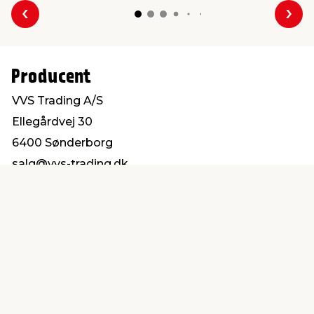
Forrige
Næs
Producent
VVS Trading A/S
Ellegårdvej 30
6400 Sønderborg
salg@vvs-trading.dk
Find en butik
Kundeservice
nær dig