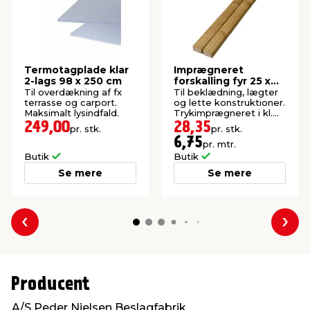
Termotagplade klar
Imprægneret
2-lags 98 x 250 cm
forskalling fyr 25 x
50 x 4200 mm
Til overdækning af fx
Til beklædning, lægter
terrasse og carport.
og lette konstruktioner.
Maksimalt lysindfald.
Trykimprægneret i kl.
NTR AB.
249,00
28,35
pr. stk.
pr. stk.
6,75
pr. mtr.
Butik
Butik
Se mere
Se mere
Forrige
Næs
Producent
A/S Peder Nielsen Beslagfabrik