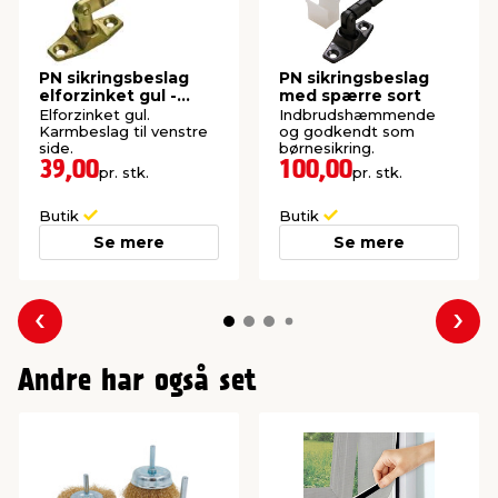
PN sikringsbeslag
PN sikringsbeslag
elforzinket gul -
med spærre sort
venstre
Elforzinket gul.
Indbrudshæmmende
Karmbeslag til venstre
og godkendt som
side.
børnesikring.
39,00
100,00
pr. stk.
pr. stk.
Butik
Butik
Se mere
Se mere
Forrige
Næs
Andre har også set