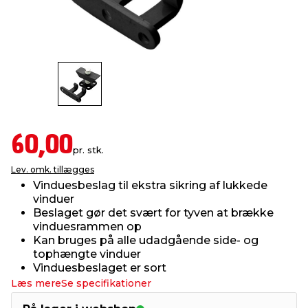
indretning
er & sikkerhed
 fittings
dsbelysning
eklædning
& udendørs spa
r & stilladser
e
behandling
ne, data & TV
& fritid
debeklædning
ing
asser & standere
rier
 sko
60,00
pr. stk.
antning
ri & syltning
Lev. omk. tillægges
Vinduesbeslag til ekstra sikring af lukkede
vinduer
dyr & ukrudt
Beslaget gør det svært for tyven at brække
vinduesrammen op
Kan bruges på alle udadgående side- og
tophængte vinduer
Vinduesbeslaget er sort
Læs mere
Se specifikationer