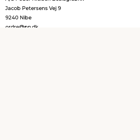
Jacob Petersens Vej 9
9240 Nibe
ordre@pn.dk
Find en butik
Kundeservice
nær dig
Åbent alle dage 8 -
Køb i webshop
19
byt i butik