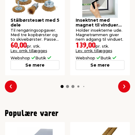
Stålbørstesæt med 5
Insektnet med
dele
magnet til vinduer
150 x 130 cm
Til rengøringsopgaver.
Holder insekterne ude.
Med tre kopbørster og
Magnetrammen giver
to skivebørster. Passer
nem adgang til vinduet.
til boremaskiner.
60,00
139,00
pr. stk.
pr. stk.
Lev. omk. tillægges
Lev. omk. tillægges
Webshop
Butik
Webshop
Butik
Se mere
Se mere
Forrige
Næs
Populære varer