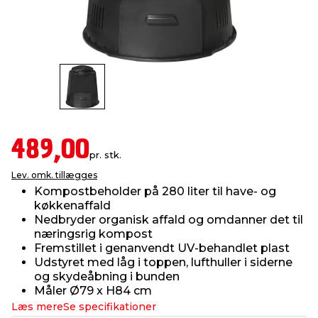
indretning
er & sikkerhed
 fittings
dsbelysning
eklædning
& udendørs spa
r & stilladser
e
behandling
ne, data & TV
& fritid
debeklædning
ing
asser & standere
rier
 sko
489,00
pr. stk.
antning
ri & syltning
Lev. omk. tillægges
Kompostbeholder på 280 liter til have- og
køkkenaffald
dyr & ukrudt
Nedbryder organisk affald og omdanner det til
næringsrig kompost
Fremstillet i genanvendt UV-behandlet plast
Udstyret med låg i toppen, lufthuller i siderne
og skydeåbning i bunden
Måler Ø79 x H84 cm
Læs mere
Se specifikationer