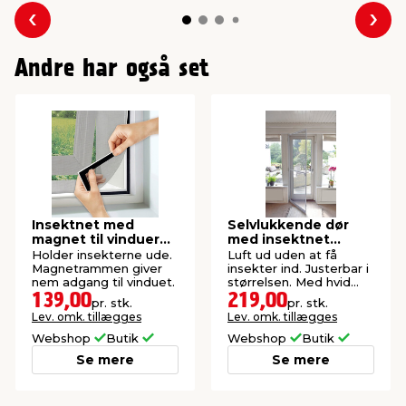
Forrige
Næs
Andre har også set
Insektnet med
Selvlukkende dør
magnet til vinduer
med insektnet
150 x 130 cm
210x100 cm
Holder insekterne ude.
Luft ud uden at få
Magnetrammen giver
insekter ind. Justerbar i
nem adgang til vinduet.
størrelsen. Med hvid
aluramme.
139,00
219,00
pr. stk.
pr. stk.
Lev. omk. tillægges
Lev. omk. tillægges
Webshop
Butik
Webshop
Butik
Se mere
Se mere