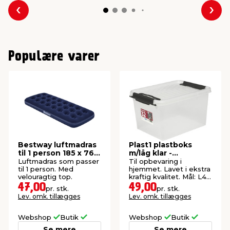
Forrige
Næs
Populære varer
Bestway luftmadras
Plast1 plastboks
til 1 person 185 x 76 x
m/låg klar -
22 cm
SystemBox 32
Luftmadras som passer
Til opbevaring i
til 1 person. Med
hjemmet. Lavet i ekstra
velouragtig top.
kraftig kvalitet. Mål: L47
x B34 x H27 cm.
47,00
49,00
pr. stk.
pr. stk.
Lev. omk. tillægges
Lev. omk. tillægges
Webshop
Butik
Webshop
Butik
Se mere
Se mere