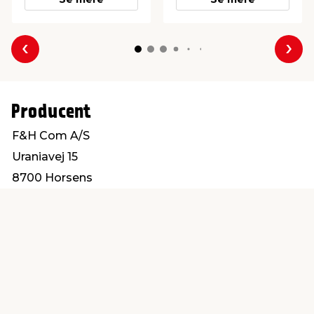
Forrige
Næs
Producent
F&H Com A/S
Uraniavej 15
8700 Horsens
customerservice@fhcom.dk
Find en butik
Kundeservice
nær dig