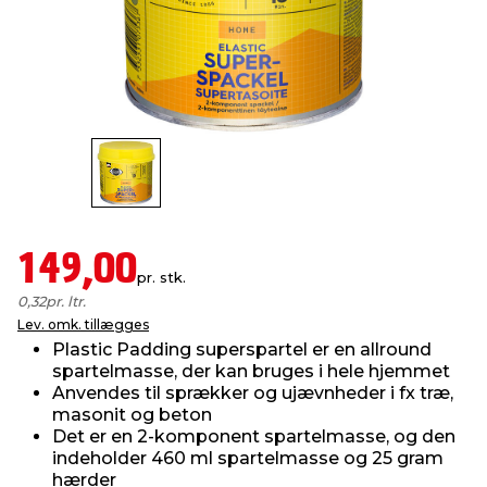
indretning
er & sikkerhed
 fittings
dsbelysning
eklædning
& udendørs spa
r & stilladser
e
behandling
ne, data & TV
& fritid
debeklædning
ing
asser & standere
rier
 sko
antning
ri & syltning
149,00
pr. stk.
0,32
pr. ltr.
dyr & ukrudt
Lev. omk. tillægges
Plastic Padding superspartel er en allround
spartelmasse, der kan bruges i hele hjemmet
Anvendes til sprækker og ujævnheder i fx træ,
masonit og beton
Det er en 2-komponent spartelmasse, og den
indeholder 460 ml spartelmasse og 25 gram
hærder