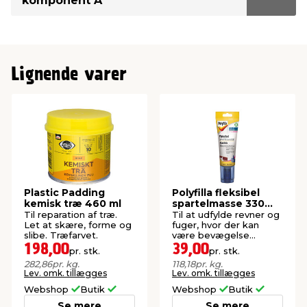
komponent A
Lignende varer
Plastic Padding
Polyfilla fleksibel
kemisk træ 460 ml
spartelmasse 330
gram
Til reparation af træ.
Til at udfylde revner og
Let at skære, forme og
fuger, hvor der kan
slibe. Træfarvet.
være bevægelse
mellem fladerne.
198,00
39,00
pr. stk.
pr. stk.
282,86
pr. kg.
118,18
pr. kg.
Lev. omk. tillægges
Lev. omk. tillægges
Webshop
Butik
Webshop
Butik
Se mere
Se mere