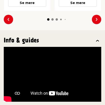
Se mere
Se mere
Forrige
Næs
Info & guides