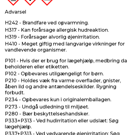
Advarsel
H242 - Brandfare ved opvarmning.
H317 - Kan forårsage allergisk hudreaktion.
H319 - Forårsager alvorlig øjenirritation.
H410 - Meget giftig med langvarige virkninger for
vandlevende organismer.
P101 - Hvis der er brug for lægehjælp, medbring da
beholderen eller etiketten.
P102 - Opbevares utilgængeligt for børn.
P210 - Holdes væk fra varme overflader, gnister,
åben ild og andre antændelseskilder. Rygning
forbudt.
P234 - Opbevares kun i originalemballagen.
P273 - Undgå udledning til miljøet.
P280 - Bær beskyttelseshandsker.
P333+P313 - Ved hudirritation eller udslæt: Søg
lægehjælp.
P337+P313 - Ved vedvarende øjenirritation: Søg