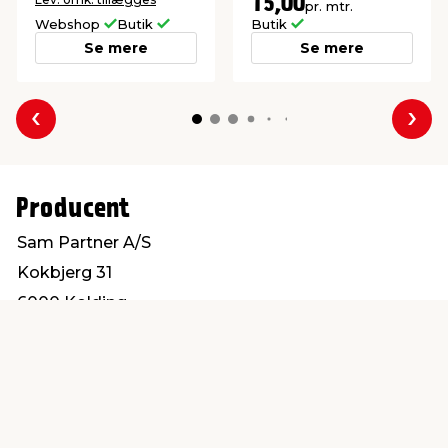
15,00
pr. mtr.
Webshop
Butik
Butik
Se mere
Se mere
Forrige
Næs
Producent
Sam Partner A/S
Kokbjerg 31
6000 Kolding
info@sampartner.dk