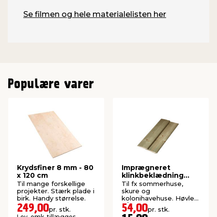
Se filmen og hele materialelisten her
Populære varer
Krydsfiner 8 mm - 80
Imprægneret
x 120 cm
klinkbeklædning
gran 25 x 125 x 3600
Til mange forskellige
Til fx sommerhuse,
mm
projekter. Stærk plade i
skure og
birk. Handy størrelse.
kolonihavehuse. Høvlet:
9/22 x 105 mm.
249,00
54,00
pr. stk.
pr. stk.
Lev. omk. tillægges