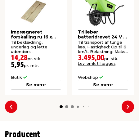
Imprægneret
Trillebør
forskalling ru 16 x
batteridrevet 24 V 12
100 x 2400 mm
Ah - Garden®
Til beklædning,
Til transport af tunge
underlag og lette
læs. Hastighed: Op til 6
udendørs
km/t. Belastning: Maks.
konstruktioner. P1-
150 kg.
14,28
3.495,00
pr. stk.
pr. stk.
imprægneret gran.
Lev. omk. tillægges
5,95
pr. mtr.
Butik
Webshop
Se mere
Se mere
Forrige
Næs
Producent