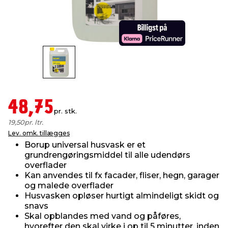
indretning
er & sikkerhed
 fittings
dsbelysning
eklædning
& udendørs spa
r & stilladser
e
behandling
ne, data & TV
& fritid
debeklædning
ing
asser & standere
rier
 sko
48,75
pr. stk.
antning
ri & syltning
19,50
pr. ltr.
Lev. omk. tillægges
Borup universal husvask er et
dyr & ukrudt
grundrengøringsmiddel til alle udendørs
overflader
Kan anvendes til fx facader, fliser, hegn, garager
og malede overflader
Husvasken opløser hurtigt almindeligt skidt og
snavs
Skal opblandes med vand og påføres,
hvorefter den skal virke i op til 5 minutter, inden