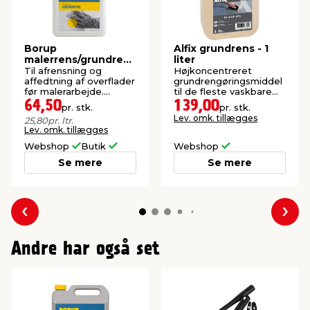
Borup
Alfix grundrens - 1
malerrens/grundrens
liter
2,5 liter
Til afrensning og
Højkoncentreret
affedtning af overflader
grundrengøringsmiddel
før malerarbejde.
til de fleste vaskbare
Koncentreret.
overflader.
64,50
139,00
pr. stk.
pr. stk.
Lev. omk. tillægges
25,80
pr. ltr.
Lev. omk. tillægges
Webshop
Butik
Webshop
Se mere
Se mere
Forrige
Næs
Andre har også set