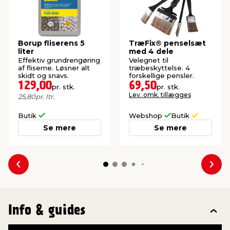
Borup fliserens 5
TræFix® penselsæt
liter
med 4 dele
Effektiv grundrengøring
Velegnet til
af fliserne. Løsner alt
træbeskyttelse. 4
skidt og snavs.
forskellige pensler.
129,00
69,50
pr. stk.
pr. stk.
Lev. omk. tillægges
25,80
pr. ltr.
Butik
Webshop
Butik
Se mere
Se mere
Forrige
Næs
Info & guides