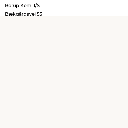
Borup Kemi I/S
Bækgårdsvej 53
4140 Borup
kontakt@borup-kemi.dk
Find en butik
Kundeservice
nær dig
Åbent alle dage 8 -
Køb i webshop
19
byt i butik