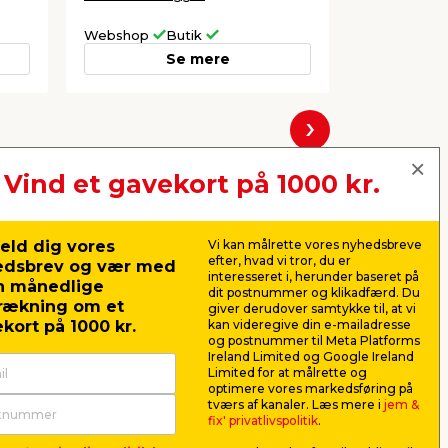
Lev. omk. til
Webshop
Butik
Webshop
Se mere
Næste
Vind et gavekort på 1000 kr.
eld dig vores
Vi kan målrette vores nyhedsbreve
efter, hvad vi tror, du er
edsbrev og vær med
interesseret i, herunder baseret på
n månedlige
dit postnummer og klikadfærd. Du
rækning om et
giver derudover samtykke til, at vi
kort på 1000 kr.
kan videregive din e-mailadresse
og postnummer til Meta Platforms
Ireland Limited og Google Ireland
Limited for at målrette og
optimere vores markedsføring på
tværs af kanaler. Læs mere i
jem &
Dobbeltklæbende Nano
Loctite S
fix' privatlivspolitik
.
Gel tape 3 meter - LUXI®
Precision