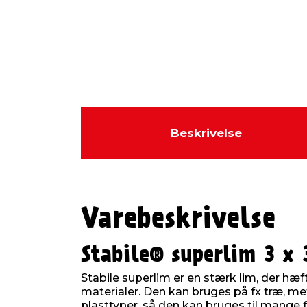
Beskrivelse
Varebeskrivelse
Stabile® superlim 3 x
Stabile superlim er en stærk lim, der hæf
materialer. Den kan bruges på fx træ, me
plasttyper, så den kan bruges til mange 