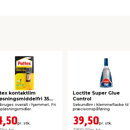
tex kontaktlim
Loctite Super Glue
øsningsmiddelfri 35
Control
am
bruges overalt i hjemmet. Fri
Sekundlim i klemmeflaske til
opløsningsmidler.
præcisionspåføring.
4,50
39,50
pr. stk.
pr. stk.
71
pr. kg.
7.900,00
pr. kg.