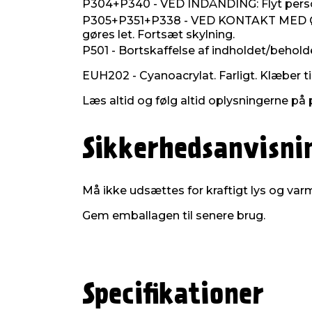
P304+P340 - VED INDÅNDING: Flyt personen
P305+P351+P338 - VED KONTAKT MED ØJNENE
gøres let. Fortsæt skylning.
P501 - Bortskaffelse af indholdet/beholder
EUH202 - Cyanoacrylat. Farligt. Klæber t
Læs altid og følg altid oplysningerne på 
Sikkerhedsanvisni
Må ikke udsættes for kraftigt lys og varm
Gem emballagen til senere brug.
Specifikationer