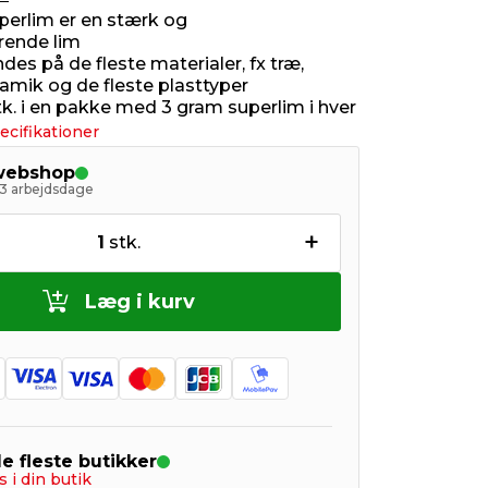
uperlim er en stærk og
rrende lim
es på de fleste materialer, fx træ,
ramik og de fleste plasttyper
tk. i en pakke med 3 gram superlim i hver
ecifikationer
 webshop
- 3 arbejdsdage
+
1
stk.
Læg i kurv
de fleste butikker
s i din butik