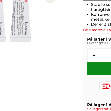
Next slide
Stabile s
hurtigttø
Kan anvend
metal, ke
Der er 3 s
Læs mere
Se sp
På lager i
Leveringstid 1 
-
På lager i 
Se lagerstatu