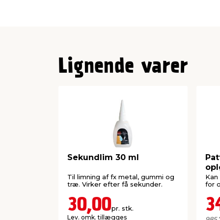
Lignende varer
Sekundlim 30 ml
Pat
opl
gr
Til limning af fx metal, gummi og
Kan 
træ. Virker efter få sekunder.
for 
30,00
3
pr. stk.
Lev. omk. tillægges
985,