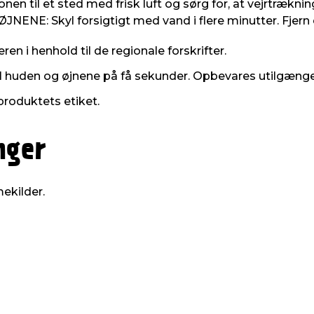
 til et sted med frisk luft og sørg for, at vejrtrækning
: Skyl forsigtigt med vand i flere minutter. Fjern ev
en i henhold til de regionale forskrifter.
il huden og øjnene på få sekunder. Opbevares utilgængel
produktets etiket.
nger
ekilder.