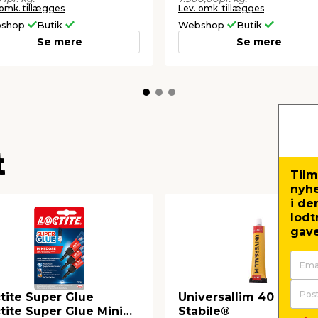
 omk. tillægges
Lev. omk. tillægges
shop
Butik
Webshop
Butik
Se mere
Se mere
t
Tilm
nyh
i de
lodt
gave
tite Super Glue
Universallim 40 ml -
tite Super Glue Mini
Stabile®