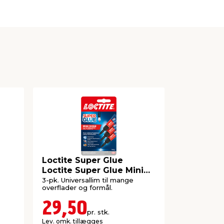
Loctite Super Glue
Loctite 
Loctite Super Glue Mini
Flex Cont
Trio
3-pk. Universallim til mange
Limen er til
overflader og formål.
gør den flek
mange mater
29,50
49,5
pr. stk.
Lev. omk. tillægges
16.500,00
pr.