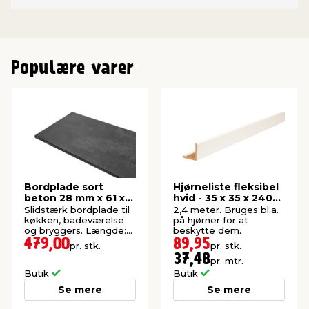
Populære varer
Bordplade sort
Hjørneliste fleksibel
beton 28 mm x 61 x
hvid - 35 x 35 x 2400
300 cm
mm
Slidstærk bordplade til
2,4 meter. Bruges bl.a.
køkken, badeværelse
på hjørner for at
og bryggers. Længde:
beskytte dem.
300 cm.
479,00
89,95
pr. stk.
pr. stk.
37,48
pr. mtr.
Butik
Butik
Se mere
Se mere