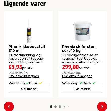
Lignende varer
Phønix klæbeasfalt
Phønix skifersten
310 ml
sort 10 kg
Til fastklæbning og
Til vedligeholdelse af
reparation af tagpap
tagpap- tag. Udstrøs
samt til fugning ved
efter lige efter brug af
ovenlys m.m.
tagasfalt.
69,95
299,00
pr. stk.
pr. stk.
225,65
pr. ltr.
29,90
pr. kg.
Lev. omk. tillægges
Lev. omk. tillægges
Webshop
Butik
Webshop
Butik
Se mere
Se mere
Forrige
Næs