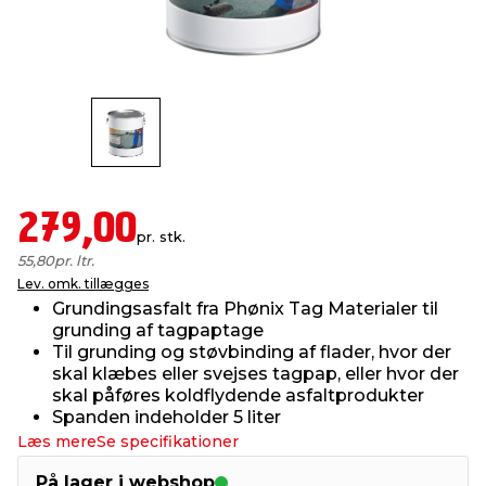
indretning
er & sikkerhed
 fittings
dsbelysning
eklædning
& udendørs spa
r & stilladser
e
behandling
ne, data & TV
& fritid
debeklædning
ing
asser & standere
rier
 sko
279,00
pr. stk.
antning
ri & syltning
55,80
pr. ltr.
Lev. omk. tillægges
Grundingsasfalt fra Phønix Tag Materialer til
dyr & ukrudt
grunding af tagpaptage
Til grunding og støvbinding af flader, hvor der
skal klæbes eller svejses tagpap, eller hvor der
skal påføres koldflydende asfaltprodukter
Spanden indeholder 5 liter
Læs mere
Se specifikationer
På lager i webshop