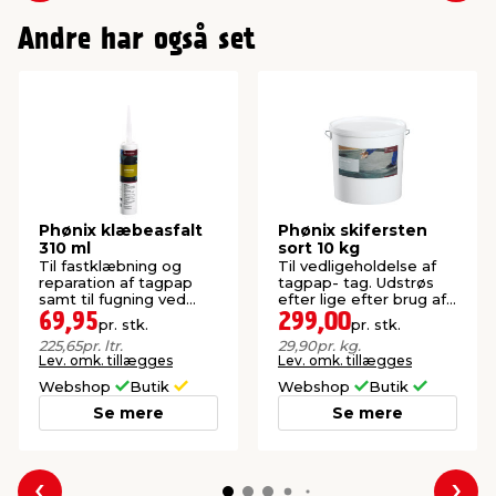
Andre har også set
Phønix klæbeasfalt
Phønix skifersten
310 ml
sort 10 kg
Til fastklæbning og
Til vedligeholdelse af
reparation af tagpap
tagpap- tag. Udstrøs
samt til fugning ved
efter lige efter brug af
ovenlys m.m.
tagasfalt.
69,95
299,00
pr. stk.
pr. stk.
225,65
pr. ltr.
29,90
pr. kg.
Lev. omk. tillægges
Lev. omk. tillægges
Webshop
Butik
Webshop
Butik
Se mere
Se mere