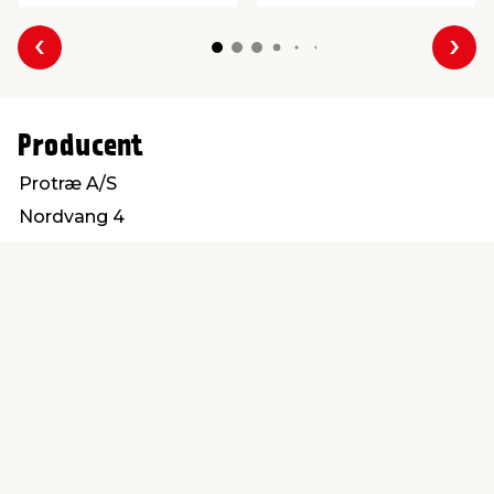
Forrige
Næs
Producent
Protræ A/S
Nordvang 4
6630 Rødding
info@protrae.com
Find en butik
Kundeservice
nær dig