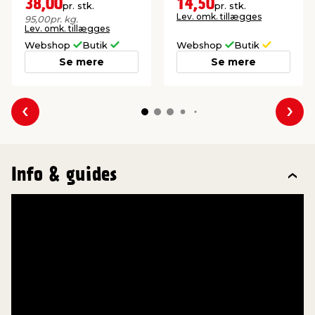
overflade.
38,00
14,50
pr. stk.
pr. stk.
Lev. omk. tillægges
95,00
pr. kg.
Lev. omk. tillægges
Webshop
Butik
Webshop
Butik
Se mere
Se mere
Forrige
Næs
Info & guides