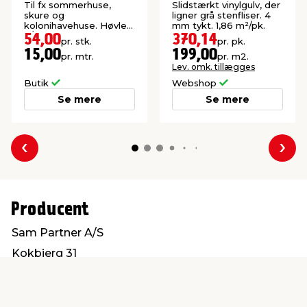
gran 25 x 125 x 3600
Til fx sommerhuse,
Slidstærkt vinylgulv, der
mm
skure og
ligner grå stenfliser. 4
kolonihavehuse. Høvlet:
mm tykt. 1,86 m²/pk.
9/22 x 105 mm.
54,00
370,14
pr. stk.
pr. pk.
15,00
199,00
pr. mtr.
pr. m2.
Lev. omk. tillægges
Butik
Webshop
Se mere
Se mere
Forrige
Næs
Producent
Sam Partner A/S
Kokbjerg 31
6000 Kolding
info@sampartner.dk