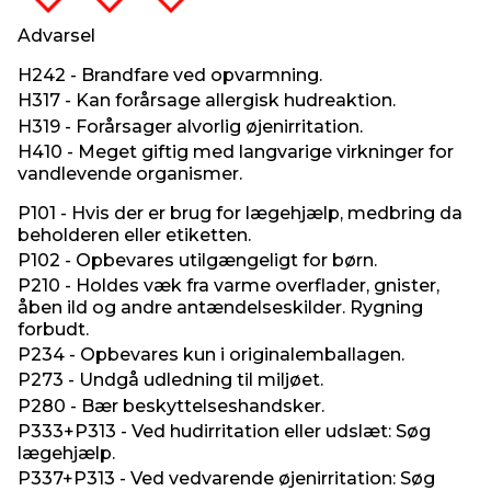
Advarsel
H242 - Brandfare ved opvarmning.
H317 - Kan forårsage allergisk hudreaktion.
H319 - Forårsager alvorlig øjenirritation.
H410 - Meget giftig med langvarige virkninger for
vandlevende organismer.
P101 - Hvis der er brug for lægehjælp, medbring da
beholderen eller etiketten.
P102 - Opbevares utilgængeligt for børn.
P210 - Holdes væk fra varme overflader, gnister,
åben ild og andre antændelseskilder. Rygning
forbudt.
P234 - Opbevares kun i originalemballagen.
P273 - Undgå udledning til miljøet.
P280 - Bær beskyttelseshandsker.
P333+P313 - Ved hudirritation eller udslæt: Søg
lægehjælp.
P337+P313 - Ved vedvarende øjenirritation: Søg