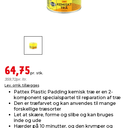
indretning
er & sikkerhed
 fittings
dsbelysning
eklædning
& udendørs spa
r & stilladser
e
behandling
ne, data & TV
& fritid
debeklædning
ing
asser & standere
rier
 sko
antning
ri & syltning
64,75
pr. stk.
359,72
pr. ltr.
dyr & ukrudt
Lev. omk. tillægges
Pattex Plastic Padding kemisk træ er en 2-
komponent specialspartel til reparation af træ
Den er træfarvet og kan anvendes til mange
forskellige træsorter
Let at skære, forme og slibe og kan bruges
inde og ude
Hærder på 10 minutter, og den krymper og