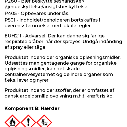
P280 - Bær beskyttelseshandsker/
øjenbeskyttelse/ansigtsbeskyttelse.
P405 - Opbevares under lås.
P501 - Indholdet/beholderen bortskaffes i
overensstemmelse med lokale regler.
EUH211 - Advarsel! Der kan danne sig farlige
respirable dråber, når der sprayes. Undgå indånding
af spray eller tåge.
Produktet indeholder organiske opløsningsmidler.
Udsættes man gentagende gange for organiske
opløsningsmidler, kan det skade
centralnervesystemet og de indre organer som
f.eks. lever og nyrer.
Produktet indeholder stoffer, der er omfattet af
dansk arbejdsmiljølovgivning m.h.t. kræft risiko.
Komponent B: Hærder