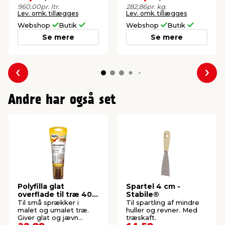
960,00
pr. ltr.
282,86
pr. kg.
Lev. omk. tillægges
Lev. omk. tillægges
Webshop
Butik
Webshop
Butik
Se mere
Se mere
Forrige
Næs
Andre har også set
Polyfilla glat
Spartel 4 cm -
overflade til træ 400
Stabile®
gram
Til små sprækker i
Til spartling af mindre
malet og umalet træ.
huller og revner. Med
Giver glat og jævn
træskaft.