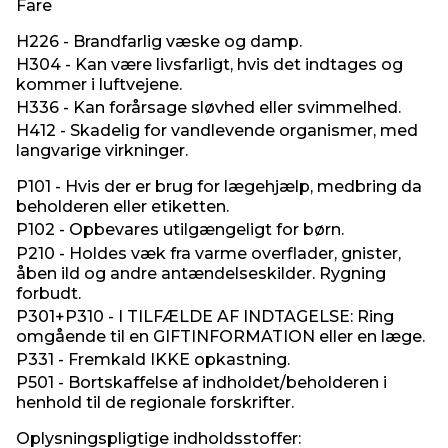
Fare
H226 - Brandfarlig væske og damp.
H304 - Kan være livsfarligt, hvis det indtages og
kommer i luftvejene.
H336 - Kan forårsage sløvhed eller svimmelhed.
H412 - Skadelig for vandlevende organismer, med
langvarige virkninger.
P101 - Hvis der er brug for lægehjælp, medbring da
beholderen eller etiketten.
P102 - Opbevares utilgængeligt for børn.
P210 - Holdes væk fra varme overflader, gnister,
åben ild og andre antændelseskilder. Rygning
forbudt.
P301+P310 - I TILFÆLDE AF INDTAGELSE: Ring
omgående til en GIFTINFORMATION eller en læge.
P331 - Fremkald IKKE opkastning.
P501 - Bortskaffelse af indholdet/beholderen i
henhold til de regionale forskrifter.
Oplysningspligtige indholdsstoffer: