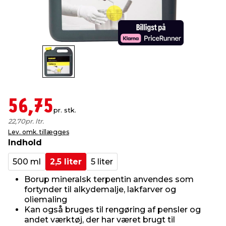
indretning
er & sikkerhed
 fittings
dsbelysning
eklædning
& udendørs spa
r & stilladser
e
behandling
ne, data & TV
& fritid
debeklædning
ing
asser & standere
rier
 sko
56,75
pr. stk.
antning
ri & syltning
22,70
pr. ltr.
Lev. omk. tillægges
Indhold
dyr & ukrudt
500 ml
2,5 liter
5 liter
Borup mineralsk terpentin anvendes som
fortynder til alkydemalje, lakfarver og
oliemaling
Kan også bruges til rengøring af pensler og
andet værktøj, der har været brugt til