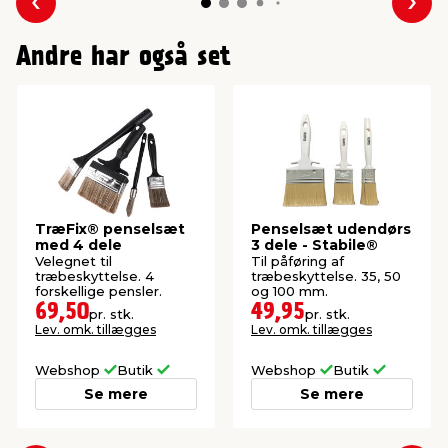
Forrige
Næs
Andre har også set
TræFix® penselsæt
Penselsæt udendørs
med 4 dele
3 dele - Stabile®
Velegnet til
Til påføring af
træbeskyttelse. 4
træbeskyttelse. 35, 50
forskellige pensler.
og 100 mm.
69,50
49,95
pr. stk.
pr. stk.
Lev. omk. tillægges
Lev. omk. tillægges
Webshop
Butik
Webshop
Butik
Se mere
Se mere