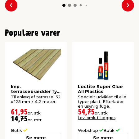
Forrige
Næs
Populære varer
Imp.
Loctite Super Glue
terrassebrædder fyr
All Plastics
32 x 125 mm x 4,2
Til anlæg af terrasse. 32
Specielt udviklet til alle
meter
x 125 mm x 4,2 meter.
typer plast. Efterlader
en usynlig fuge.
61,95
54,75
pr. stk.
pr. stk.
Lev. omk. tillægges
14,75
pr. mtr.
Butik
Webshop
Butik
Se mere
Se mere