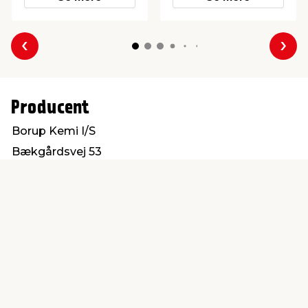
Forrige
Næs
Producent
Borup Kemi I/S
Bækgårdsvej 53
4140 Borup
kontakt@borup-kemi.dk
Find en butik
Kundeservice
nær dig