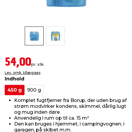
indretning
er & sikkerhed
 fittings
dsbelysning
eklædning
& udendørs spa
r & stilladser
e
behandling
ne, data & TV
& fritid
debeklædning
ing
asser & standere
rier
 sko
54,00
pr. stk.
antning
ri & syltning
Lev. omk. tillægges
Indhold
dyr & ukrudt
450 g
900 g
Komplet fugtfjerner fra Borup, der uden brug af
strøm modvirker kondens, skimmel, dårlig lugt
og mug inden døre
Anvendelig i rum op til ca. 15 m²
Den kan bruges i hjemmet, i campingvognen, i
garagen, på skibet m.m.