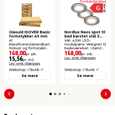
Produktdatablad
Glasuld ISOVER Basic
Nordlux Naos spot til
formstykker 45 mm
bad børstet stål 3
stk.
A1
Inkl. 4,5W LED-
klassificeret/ubrandbart.
modulpære. Velegnet til
Robust og formstabil
badeværelset. I børstet
isolering. 20 stk./pk.
stål.
168,00
168,00
pr. pk.
pr. stk.
(10,8 m²).
Lev. omk. tillægges
15,56
pr. m2.
Lev. omk. tillægges
Webshop
Butik
Webshop
Butik
Se mere
Se mere
Forrige
Næs