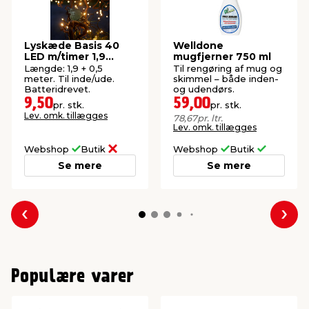
Lyskæde Basis 40
Welldone
LED m/timer 1,9
mugfjerner 750 ml
meter
Længde: 1,9 + 0,5
Til rengøring af mug og
meter. Til inde/ude.
skimmel – både inden-
Batteridrevet.
og udendørs.
9,50
59,00
pr. stk.
pr. stk.
Lev. omk. tillægges
78,67
pr. ltr.
Lev. omk. tillægges
Webshop
Butik
Webshop
Butik
Se mere
Se mere
Forrige
Næs
Populære varer