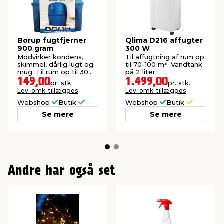
Borup fugtfjerner
Qlima D216 affugter
900 gram
300 W
Modvirker kondens,
Til affugtning af rum op
skimmel, dårlig lugt og
til 70-100 m³. Vandtank
mug. Til rum op til 30
på 2 liter.
m².
149,00
1.499,00
pr. stk.
pr. stk.
Lev. omk. tillægges
Lev. omk. tillægges
Webshop
Butik
Webshop
Butik
Se mere
Se mere
Andre har også set