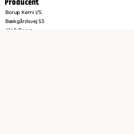
Producent
Borup Kemi I/S
Bækgårdsvej 53
4140 Borup
kontakt@borup-kemi.dk
Find en butik
Kundeservice
nær dig
Åbent alle dage 8 -
Køb i webshop
19
byt i butik