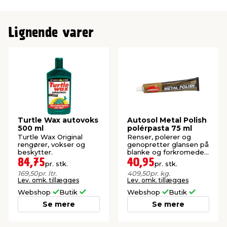
Lignende varer
Turtle Wax autovoks
Autosol Metal Polish
500 ml
polérpasta 75 ml
Turtle Wax Original
Renser, polerer og
rengører, vokser og
genopretter glansen på
beskytter.
blanke og forkromede
overflader. Til biler,
84,75
40,95
pr. stk.
pr. stk.
cykler, ure m.m.
169,50
pr. ltr.
409,50
pr. kg.
Lev. omk. tillægges
Lev. omk. tillægges
Webshop
Butik
Webshop
Butik
Se mere
Se mere