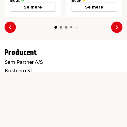
Butik
Butik
Se mere
Se mere
Forrige
Næs
Producent
Sam Partner A/S
Kokbjerg 31
6000 Kolding
info@sampartner.dk
Find en butik
Kundeservice