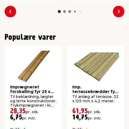
Forrige
Næs
Populære varer
Imprægneret
Imp.
forskalling fyr 25 x
terrassebrædder fyr
50 x 4200 mm
32 x 125 mm x 4,2
Til beklædning, lægter
Til anlæg af terrasse. 32
meter
og lette konstruktioner.
x 125 mm x 4,2 meter.
Trykimprægneret i kl.
NTR AB.
28,35
61,95
pr. stk.
pr. stk.
6,75
14,75
pr. mtr.
pr. mtr.