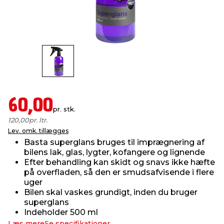
indretning
er & sikkerhed
 fittings
dsbelysning
eklædning
& udendørs spa
r & stilladser
e
behandling
ne, data & TV
& fritid
debeklædning
ing
asser & standere
rier
 sko
60,00
pr. stk.
antning
ri & syltning
120,00
pr. ltr.
Lev. omk. tillægges
Basta superglans bruges til imprægnering af
dyr & ukrudt
bilens lak, glas, lygter, kofangere og lignende
Efter behandling kan skidt og snavs ikke hæfte
på overfladen, så den er smudsafvisende i flere
uger
Bilen skal vaskes grundigt, inden du bruger
superglans
Indeholder 500 ml
Læs mere
Se specifikationer