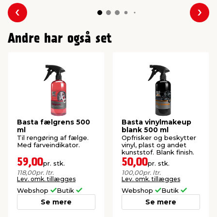
Forrige
Næs
Andre har også set
Basta fælgrens 500
Basta vinylmakeup
ml
blank 500 ml
Til rengøring af fælge.
Opfrisker og beskytter
Med farveindikator.
vinyl, plast og andet
kunststof. Blank finish.
59,00
50,00
pr. stk.
pr. stk.
118,00
pr. ltr.
100,00
pr. ltr.
Lev. omk. tillægges
Lev. omk. tillægges
Webshop
Butik
Webshop
Butik
Se mere
Se mere