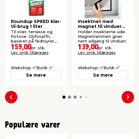
Roundup SPEED klar-
Insektnet med
til-brug 1 liter
magnet til vinduer
150 x 130 cm
Til stier, terrasse og
Holder insekterne ude.
fortove. Glyfosatfri,
Magnetrammen giver
baseret på fedtsyrer,
nem adgang til vinduet.
der hurtigt nedbrydes.
159,00
139,00
pr. stk.
pr. stk.
Lev. omk. tillægges
Lev. omk. tillægges
Webshop
Butik
Webshop
Butik
Se mere
Se mere
Forrige
Næs
Populære varer