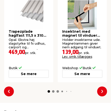
Trapezplade
Insektnet med
haglfast 111,5 x 310
magnet til vinduer
cm -
150 x 130 cm
Opal. Ekstra høj
Holder insekterne ude.
SUNLUX®2000PC
slagstyrke til fx udhus,
Magnetrammen giver
carport og
nem adgang til vinduet.
redskabsrum. 15 års
469,00
139,00
pr. stk.
pr. stk.
garanti. Profil 76/18.
Lev. omk. tillægges
Butik
Webshop
Butik
Se mere
Se mere
Forrige
Næs