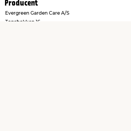
Producent
Evergreen Garden Care A/S
Tonsbakken 16
2740 Skovlunde
Forhandlerkontakt-dk@evergreengarden.com
Find en butik
Kundeservice
nær dig
Åbent alle dage 8 -
Køb i webshop
19
byt i butik