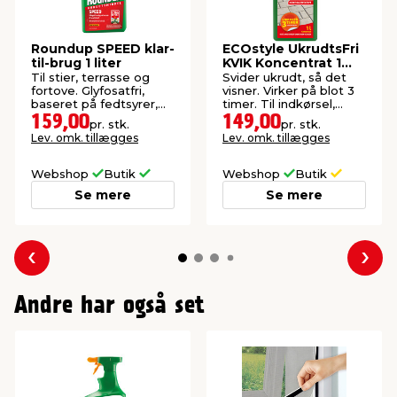
Roundup SPEED klar-
ECOstyle UkrudtsFri
til-brug 1 liter
KVIK Koncentrat 1
liter
Til stier, terrasse og
Svider ukrudt, så det
fortove. Glyfosatfri,
visner. Virker på blot 3
baseret på fedtsyrer,
timer. Til indkørsel,
der hurtigt nedbrydes.
fliser og havegang.
159,00
149,00
pr. stk.
pr. stk.
Lev. omk. tillægges
Lev. omk. tillægges
Webshop
Butik
Webshop
Butik
Se mere
Se mere
Forrige
Næs
Andre har også set