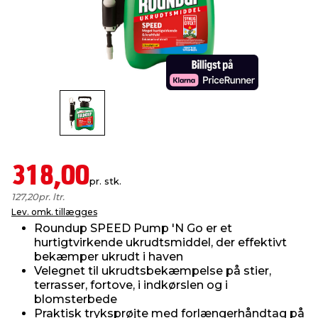
indretning
er & sikkerhed
 fittings
dsbelysning
eklædning
& udendørs spa
r & stilladser
e
behandling
ne, data & TV
& fritid
debeklædning
ing
asser & standere
rier
 sko
antning
ri & syltning
318,00
pr. stk.
127,20
pr. ltr.
dyr & ukrudt
Lev. omk. tillægges
Roundup SPEED Pump 'N Go er et
hurtigtvirkende ukrudtsmiddel, der effektivt
bekæmper ukrudt i haven
Velegnet til ukrudtsbekæmpelse på stier,
terrasser, fortove, i indkørslen og i
blomsterbede
Praktisk tryksprøjte med forlængerhåndtag på