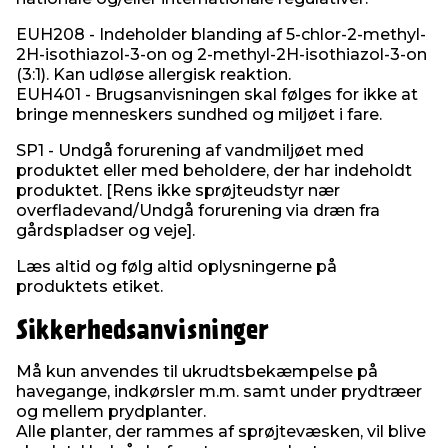
EUH208 - Indeholder blanding af 5-chlor-2-methyl-
2H-isothiazol-3-on og 2-methyl-2H-isothiazol-3-on
(3:1). Kan udløse allergisk reaktion.
EUH401 - Brugsanvisningen skal følges for ikke at
bringe menneskers sundhed og miljøet i fare.
SP1 - Undgå forurening af vandmiljøet med
produktet eller med beholdere, der har indeholdt
produktet. [Rens ikke sprøjteudstyr nær
overfladevand/Undgå forurening via dræn fra
gårdspladser og veje].
Læs altid og følg altid oplysningerne på
produktets etiket.
Sikkerhedsanvisninger
Må kun anvendes til ukrudtsbekæmpelse på
havegange, indkørsler m.m. samt under prydtræer
og mellem prydplanter.
Alle planter, der rammes af sprøjtevæsken, vil blive