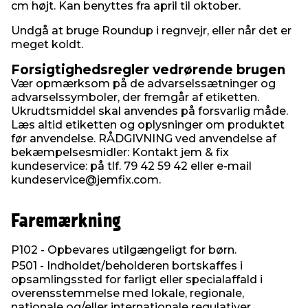
cm højt. Kan benyttes fra april til oktober.
Undgå at bruge Roundup i regnvejr, eller når det er
meget koldt.
Forsigtighedsregler vedrørende brugen
Vær opmærksom på de advarselssætninger og
advarselssymboler, der fremgår af etiketten.
Ukrudtsmiddel skal anvendes på forsvarlig måde.
Læs altid etiketten og oplysninger om produktet
før anvendelse. RÅDGIVNING ved anvendelse af
bekæmpelsesmidler: Kontakt jem & fix
kundeservice: på tlf. 79 42 59 42 eller e-mail
kundeservice@jemfix.com.
Faremærkning
P102 - Opbevares utilgængeligt for børn.
P501 - Indholdet/beholderen bortskaffes i
opsamlingssted for farligt eller specialaffald i
overensstemmelse med lokale, regionale,
nationale og/eller internationale regulativer.