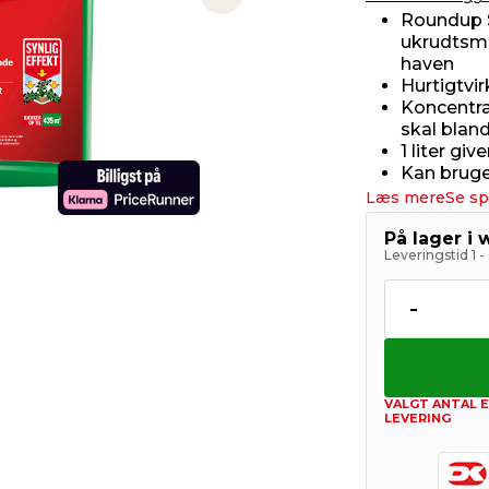
Next slide
Roundup S
ukrudtsmi
haven
Hurtigtvi
Koncentrat
skal blan
1 liter gi
Kan bruges
Læs mere
Se sp
På lager i
Leveringstid 1 
-
VALGT ANTAL E
LEVERING