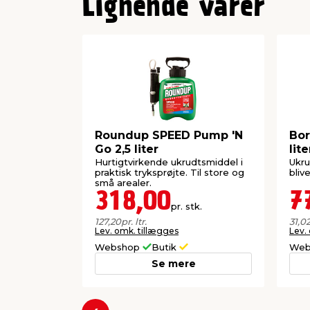
Lignende varer
Roundup SPEED Pump 'N
Bor
Go 2,5 liter
lite
Hurtigtvirkende ukrudtsmiddel i
Ukru
praktisk tryksprøjte. Til store og
bliv
små arealer.
318,00
7
pr. stk.
127,20
pr. ltr.
31,0
Lev. omk. tillægges
Lev.
Webshop
Butik
Web
Se mere