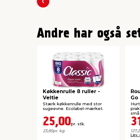
Forrige
Andre har også se
Køkkenrulle 8 ruller -
Ro
Veltie
Go 
Stærk køkkenrulle med stor
Hurt
sugeevne. Ecolabel-mærket.
prak
små 
25,00
3
pr. stk.
23,85
pr. kg.
127,
Lev.