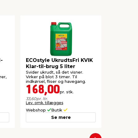
l-
ECOstyle UkrudtsFri KVIK
Roundup S
Klar-til-brug 5 liter
liter
Svider ukrudt, så det visner.
Hurtigtvirke
rer,
Virker på blot 3 timer. Til
havesprøjte
indkørsel, fliser og havegang.
Pump 'N Go
168,00
438,
pr. stk.
33,60
pr. ltr.
87,60
pr. ltr.
Lev. omk. tillægges
Lev. omk. til
Webshop
Butik
Webshop
Se mere