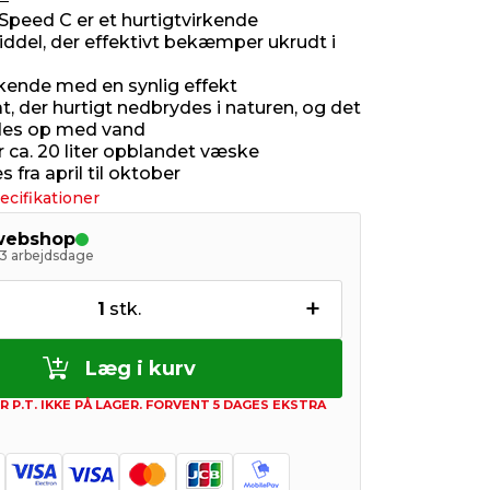
peed C er et hurtigtvirkende
ddel, der effektivt bekæmper ukrudt i
rkende med en synlig effekt
, der hurtigt nedbrydes i naturen, og det
des op med vand
ver ca. 20 liter opblandet væske
 fra april til oktober
ecifikationer
 webshop
- 3 arbejdsdage
+
1
stk.
Læg i kurv
R P.T. IKKE PÅ LAGER. FORVENT 5 DAGES EKSTRA