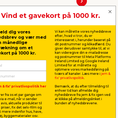
Næste
Vind et gavekort på 1000 kr.
eld dig vores
Vi kan målrette vores nyhedsbreve
efter, hvad vi tror, du er
edsbrev og vær med
interesseret i, herunder baseret på
n månedlige
dit postnummer og klikadfærd. Du
rækning om et
giver derudover samtykke til, at vi
kort på 1000 kr.
kan videregive din e-mailadresse
og postnummer til Meta Platforms
Ireland Limited og Google Ireland
Limited for at målrette og
optimere vores markedsføring på
tværs af kanaler. Læs mere i
jem &
l-
Grønne Fingre®
Grønne F
fix' privatlivspolitik
.
plænegødning 15 kg
algefjerne
 & fix' privatlivspolitik her
Bemærk, at du efter tilmelding til
Fremmer en sund, tæt og grøn
Algefjerner
enhver tid kan afmelde dig
rer,
græsplæne. Granulatform. NPK
miljøstyrelsen
er fra os et par gange om
nyhedsbreve fra jem & fix igen ved
18-5-11. Rækker til ca. 900 m².
ia e-mail, når vi sender
at klikke på afmeldingslinket i
198,00
28,0
avis, aktuelle produkter til
bunden af nyhedsbrevene.
pr. stk.
 priser, fix det selv-film og
13,20
pr. kg.
5,60
pr. ltr.
 mere indenfor hus, have,
Lev. omk. tillægges
j, byggematerialer osv.