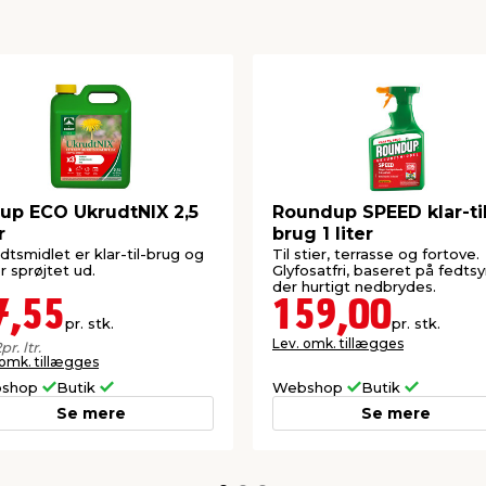
up ECO UkrudtNIX 2,5
Roundup SPEED klar-ti
r
brug 1 liter
dtsmidlet er klar-til-brug og
Til stier, terrasse og fortove.
er sprøjtet ud.
Glyfosatfri, baseret på fedtsy
der hurtigt nedbrydes.
7,55
159,00
pr. stk.
pr. stk.
Lev. omk. tillægges
2
pr. ltr.
 omk. tillægges
shop
Butik
Webshop
Butik
Se mere
Se mere