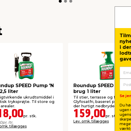
t
Tilm
nyh
i de
lodt
gave
undup SPEED Pump 'N
Roundup SPEED klar-ti
2,5 liter
brug 1 liter
Se jem
igtvirkende ukrudtsmiddel i
Til stier, terrasse og fortove.
tisk tryksprøjte. Til store og
Glyfosatfri, baseret på fedtsy
Du hør
arealer.
der hurtigt nedbrydes.
ugen v
18,00
159,00
ugens 
pr. stk.
pr. stk.
skarpe
Lev. omk. tillægges
20
pr. ltr.
meget
 omk. tillægges
værktø