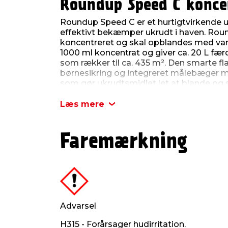
Roundup Speed C konce
Roundup Speed C er et hurtigtvirkende 
effektivt bekæmper ukrudt i haven. Rou
koncentreret og skal opblandes med van
1000 ml koncentrat og giver ca. 20 L fæ
som rækker til ca. 435 m². Den smarte f
børnesikring og integreret målebæger m
som gør ukrudtsmidlet let at blande og
mod spild og klistrede låg.
Læs mere
Roundup Speed C er meget hurtigvirkend
effekt. Påfør med tryksprøjte på havega
under prydtræer og mellem prydplanter. 
Faremærkning
ukrudtsbekæmpelse. Roundup Speed C er
på mættede fedtsyrer, der hurtigt nedbr
er velegnet til brug fra april til oktober.
Roundup Speed C kan plette træterrasser,
ukrudt omkring træterrassen. Vær også f
ukrudtsmiddel i blomsterbede og andre 
Advarsel
planter du ønsker at bevare.
H315 - Forårsager hudirritation.