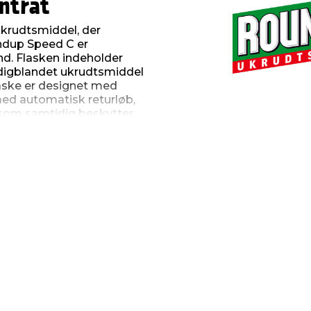
ntrat
ukrudtsmiddel, der
ndup Speed C er
d. Flasken indeholder
rdigblandet ukrudtsmiddel
laske er designet med
ed automatisk returløb,
 som samtidig beskytter
e og giver en synlig
nge, indkørsler m.m. samt
For effektiv
 glyfosatfri og baseret
ydes i naturen. Produktet
 så spray forsigtigt på
orsigtig, når du anvender
steder, hvor du også har