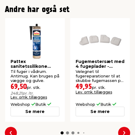
Andre har også set
Pattex
Fugemestersæt med
sanitetssilikone
4 fugeplader -
lysegrå 280 ml
Stabile®
Til fuger i vådrum.
Velegnet til
Antimug. Kan bruges på
fugereparationer til at
vægge og gulve.
skubbe fugemassen på
plads. Med 16 profiler.
69,50
49,95
pr. stk.
pr. stk.
Lev. omk. tillægges
248,21
pr. ltr.
Lev. omk. tillægges
Webshop
Butik
Webshop
Butik
Se mere
Se mere