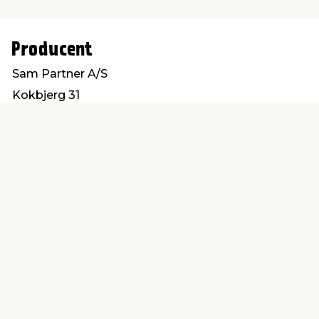
Producent
Sam Partner A/S
Kokbjerg 31
6000 Kolding
info@sampartner.dk
Find en butik
Kundeservice
nær dig