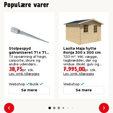
Populære varer
Stolpespyd
Lasita Maja hytte
galvaniseret 71 x 71 x
Ronja 300 x 300 cm
750 mm
Til opsætning af hegn,
7,53 m². Inkl. vægge,
carporte, skure og
tagbrædder, dør og
andre udendørs
vindue. Ekskl. gulv og
konstruktioner.
tagpap. FSC®-mærket.
38,75
7.995,00
pr. stk.
pr. stk.
Lev. omk. tillægges
Lev. omk. tillægges
Webshop
Butik
Webshop
Se mere
Se mere
Forrige
Næs