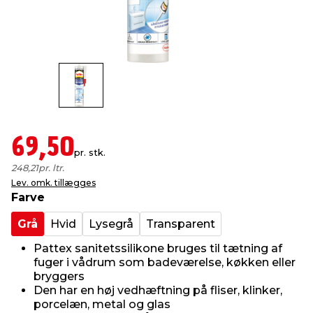
indretning
er & sikkerhed
 fittings
dsbelysning
eklædning
& udendørs spa
r & stilladser
e
behandling
ne, data & TV
& fritid
debeklædning
ing
asser & standere
rier
 sko
69,50
pr. stk.
antning
ri & syltning
248,21
pr. ltr.
Lev. omk. tillægges
Farve
dyr & ukrudt
Grå
Hvid
Lysegrå
Transparent
Pattex sanitetssilikone bruges til tætning af
fuger i vådrum som badeværelse, køkken eller
bryggers
Den har en høj vedhæftning på fliser, klinker,
porcelæn, metal og glas