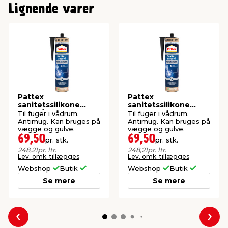
Lignende varer
Pattex
Pattex
sanitetssilikone
sanitetssilikone
lysegrå 280 ml
transparent 280 ml
Til fuger i vådrum.
Til fuger i vådrum.
Antimug. Kan bruges på
Antimug. Kan bruges på
vægge og gulve.
vægge og gulve.
69,50
69,50
pr. stk.
pr. stk.
248,21
pr. ltr.
248,21
pr. ltr.
Lev. omk. tillægges
Lev. omk. tillægges
Webshop
Butik
Webshop
Butik
Se mere
Se mere
Forrige
Næs