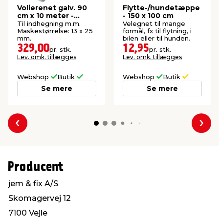
Volierenet galv. 90
Flytte-/hundetæppe
cm x 10 meter -
- 150 x 100 cm
Garden®
Til indhegning m.m.
Velegnet til mange
Maskestørrelse: 13 x 25
formål, fx til flytning, i
mm.
bilen eller til hunden.
329,00
12,95
pr. stk.
pr. stk.
Lev. omk. tillægges
Lev. omk. tillægges
Webshop
Butik
Webshop
Butik
Se mere
Se mere
Forrige
Næs
Producent
jem & fix A/S
Skomagervej 12
7100 Vejle