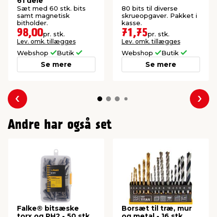
61 dele
Sæt med 60 stk. bits
80 bits til diverse
samt magnetisk
skrueopgaver. Pakket i
bitholder.
kasse.
98,00
71,75
pr. stk.
pr. stk.
Lev. omk. tillægges
Lev. omk. tillægges
Webshop
Butik
Webshop
Butik
Se mere
Se mere
Forrige
Næs
Andre har også set
Falke® bitsæske
Borsæt til træ, mur
torx og PH2 - 50 stk.
og metal - 16 stk.