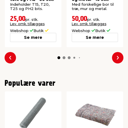
Indeholder T15, T20,
Med forskellige bor til
T25 og PH2 bits.
træ, mur og metal.
25,00
50,00
pr. stk.
pr. stk.
Lev. omk. tillægges
Lev. omk. tillægges
Webshop
Butik
Webshop
Butik
Se mere
Se mere
Forrige
Næs
Populære varer