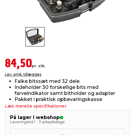
indretning
er & sikkerhed
 fittings
dsbelysning
eklædning
& udendørs spa
r & stilladser
e
behandling
ne, data & TV
& fritid
debeklædning
ing
asser & standere
rier
 sko
84,50
pr. stk.
antning
ri & syltning
Lev. omk. tillægges
Falke bitssæt med 32 dele
Indeholder 30 forskellige bits med
dyr & ukrudt
farveindikator samt bitholder og adapter
Pakket i praktisk opbevaringskasse
Læs mere
Se specifikationer
På lager i webshop
Leveringstid 1 - 3 arbejdsdage