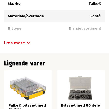
Mærke
Falke®
Materiale/overflade
S2 stål
Bittype
Blandet sortiment
Fæste
Sekskant (hex)
Læs mere
Inkl. bitsholder
Ja
Lignende varer
Falke® bitssæt med
Bitssæt med 80 dele