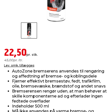
indretning
er & sikkerhed
 fittings
dsbelysning
eklædning
& udendørs spa
r & stilladser
e
behandling
ne, data & TV
& fritid
debeklædning
ing
asser & standere
rier
 sko
22,50
pr. stk.
antning
ri & syltning
45,00
pr. ltr.
Lev. omk. tillægges
AutoZone bremserens anvendes til rengøring
dyr & ukrudt
og affedtning af bremse- og koblingsdele
Fjerner effektivt bremsestøv, fedt, trafikfilm,
olie, bremsevæske, brændstof og andet snavs
Bremserensen rengør uden, at man behøver at
skille komponenterne ad og efterlader ingen
fedtede overflader
Indeholder 500 ml
Må ikke anvendes på varme bremse- og