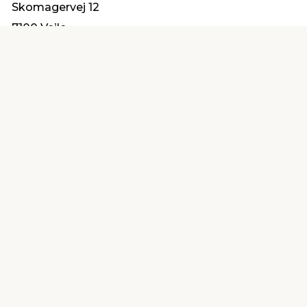
Skomagervej 12
7100 Vejle
kundeservice@jemfix.com
Find en butik
Kundeservice
nær dig
Åbent alle dage 8 -
Køb i webshop
19
byt i butik