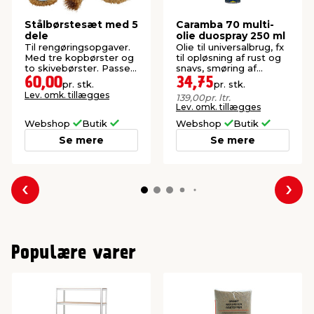
Stålbørstesæt med 5
Caramba 70 multi-
dele
olie duospray 250 ml
Til rengøringsopgaver.
Olie til universalbrug, fx
Med tre kopbørster og
til opløsning af rust og
to skivebørster. Passer
snavs, smøring af
til boremaskiner.
metaldele, polering og
60,00
34,75
pr. stk.
pr. stk.
beskyttelse.
Lev. omk. tillægges
139,00
pr. ltr.
Lev. omk. tillægges
Webshop
Butik
Webshop
Butik
Se mere
Se mere
Forrige
Næs
Populære varer