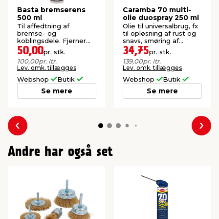
Basta bremserens
Caramba 70 multi-
500 ml
olie duospray 250 ml
Til affedtning af
Olie til universalbrug, fx
bremse- og
til opløsning af rust og
koblingsdele. Fjerner
snavs, smøring af
fedt, olie og
metaldele, polering og
50,00
34,75
pr. stk.
pr. stk.
bremsestøv.
beskyttelse.
100,00
pr. ltr.
139,00
pr. ltr.
Lev. omk. tillægges
Lev. omk. tillægges
Webshop
Butik
Webshop
Butik
Se mere
Se mere
Forrige
Næs
Andre har også set