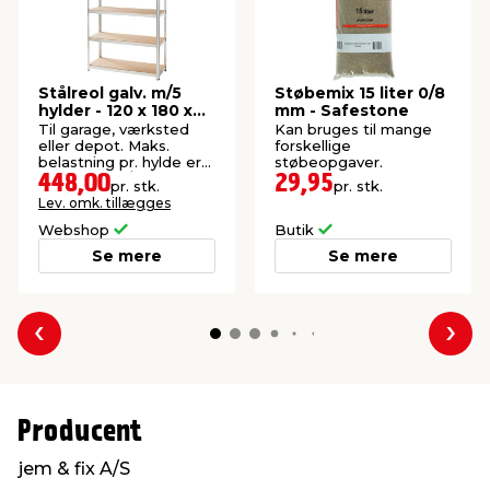
Stålreol galv. m/5
Støbemix 15 liter 0/8
hylder - 120 x 180 x
mm - Safestone
45 cm
Til garage, værksted
Kan bruges til mange
eller depot. Maks.
forskellige
belastning pr. hylde er
støbeopgaver.
200 kg. Stål/MDF.
448,00
29,95
pr. stk.
pr. stk.
Lev. omk. tillægges
Webshop
Butik
Se mere
Se mere
Forrige
Næs
Producent
jem & fix A/S