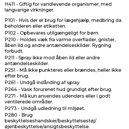
H411 - Giftig for vandlevende organismer, med
langvarige virkninger.
P101 - Hvis der er brug for lægehjælp, medbring da
beholderen eller etiketten.
P102 - Opbevares utilgængeligt for børn.
P210 - Holdes væk fra varme overflader, gnister,
åben ild og andre antændelseskilder. Rygning
forbudt.
P211 - Spray ikke mod åben ild eller andre
antændelseskilder.
P251 - Må ikke punkteres eller brændes, heller ikke
efter brug.
P261 - Undgå indånding af spray.
P264 - Vask forurenet hud grundigt efter brug.
P271 - Må kun anvendes udendørs eller i godt
ventilerede områder.
P273 - Undgå udledning til miljøet.
P280 - Brug
beskyttelseshandsker/beskyttelsestøj/
øjenbeskyttelse/ansigtsbeskyttelse.