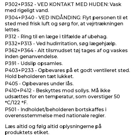
P302+P352 - VED KONTAKT MED HUDEN: Vask
med rigeligt vand.
P304+P340 - VED INDÅNDING: Flyt personen til et
sted med frisk luft og sørg for, at vejrtrækningen
lettes.
P312 - Ring til en læge i tilfælde af ubehag.
P332+P313 - Ved hudirritation, søg lægehjælp.
P362+P364 - Alt tilsmudset tøj tages af og vaskes
inden genanvendelse.
P391 - Udslip opsamles.
P403+P233 - Opbevares på et godt ventileret sted.
Hold beholderen tæt lukket.
P405 - Opbevares under lås.
P410+P412 - Beskyttes mod sollys. Må ikke
udsættes for en temperatur, som overstiger 50
°C/122 °F.
P501 - Indholdet/beholderen bortskaffes i
overensstemmelse med nationale regler.
Læs altid og følg altid oplysningerne på
produktets etiket.