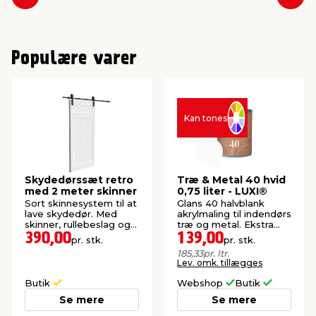
Forrige
Næs
Populære varer
Kan tones
Skydedørssæt retro
Træ & Metal 40 hvid
med 2 meter skinner
0,75 liter - LUXI®
Sort skinnesystem til at
Glans 40 halvblank
lave skydedør. Med
akrylmaling til indendørs
skinner, rullebeslag og
træ og metal. Ekstra
styr til gulv.
slidstærk overflade.
390,00
139,00
pr. stk.
pr. stk.
185,33
pr. ltr.
Lev. omk. tillægges
Butik
Webshop
Butik
Se mere
Se mere