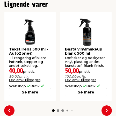
Lignende varer
Tekstilrens 500 ml -
Basta vinylmakeup
AutoZone®
blank 500 ml
Til rengøring af bilens
Opfrisker og beskytter
indtræk, tæpper og
vinyl, plast og andet
andet tekstil og
kunststof. Blank finish.
kunststof.
40,00
50,00
pr. stk.
pr. stk.
80,00
pr. ltr.
100,00
pr. ltr.
Lev. omk. tillægges
Lev. omk. tillægges
Webshop
Butik
Webshop
Butik
Se mere
Se mere
Forrige
Næs