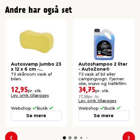
Andre har også set
Autosvamp jumbo 23
Autoshampoo 2 liter
x 12 x 6 cm -
- AutoZone®
AutoZone®
Til skånsom vask af
Til vask af bil eller
bilen.
campingvogn. Fjerner
olie, snavs og trafikfilm.
12,95
34,75
pr. stk.
pr. stk.
Lev. omk. tillægges
17,38
pr. ltr.
Lev. omk. tillægges
Webshop
Butik
Webshop
Butik
Se mere
Se mere