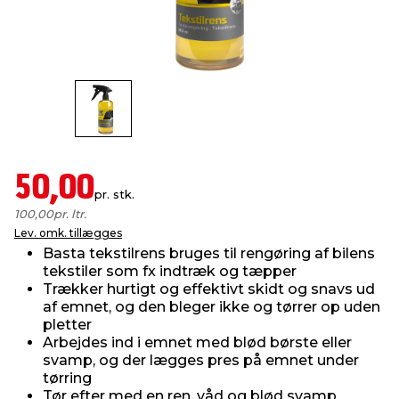
indretning
er & sikkerhed
 fittings
dsbelysning
eklædning
& udendørs spa
r & stilladser
e
behandling
ne, data & TV
& fritid
debeklædning
ing
asser & standere
rier
 sko
50,00
pr. stk.
antning
ri & syltning
100,00
pr. ltr.
Lev. omk. tillægges
Basta tekstilrens bruges til rengøring af bilens
dyr & ukrudt
tekstiler som fx indtræk og tæpper
Trækker hurtigt og effektivt skidt og snavs ud
af emnet, og den bleger ikke og tørrer op uden
pletter
Arbejdes ind i emnet med blød børste eller
svamp, og der lægges pres på emnet under
tørring
Tør efter med en ren, våd og blød svamp