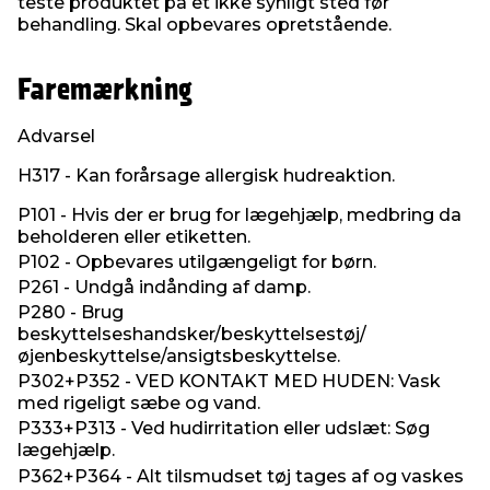
teste produktet på et ikke synligt sted før
behandling. Skal opbevares opretstående.
Faremærkning
Advarsel
H317 - Kan forårsage allergisk hudreaktion.
P101 - Hvis der er brug for lægehjælp, medbring da
beholderen eller etiketten.
P102 - Opbevares utilgængeligt for børn.
P261 - Undgå indånding af damp.
P280 - Brug
beskyttelseshandsker/beskyttelsestøj/
øjenbeskyttelse/ansigtsbeskyttelse.
P302+P352 - VED KONTAKT MED HUDEN: Vask
med rigeligt sæbe og vand.
P333+P313 - Ved hudirritation eller udslæt: Søg
lægehjælp.
P362+P364 - Alt tilsmudset tøj tages af og vaskes