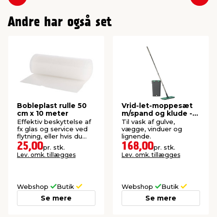
Forrige
Næs
Andre har også set
Bobleplast rulle 50
Vrid-let-moppesæt
cm x 10 meter
m/spand og klude -
G. Funder
Effektiv beskyttelse af
Til vask af gulve,
fx glas og service ved
vægge, vinduer og
flytning, eller hvis du
lignende.
skal sende noget.
25,00
168,00
pr. stk.
pr. stk.
Lev. omk. tillægges
Lev. omk. tillægges
Webshop
Butik
Webshop
Butik
Se mere
Se mere