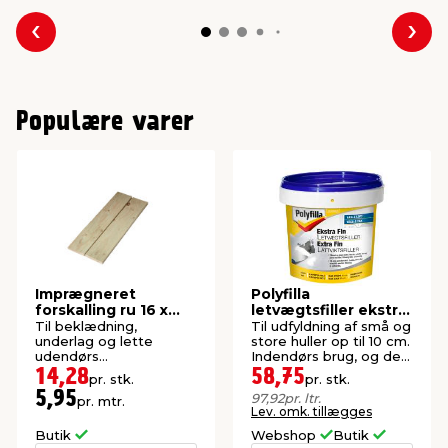
Forrige
Næs
Populære varer
Imprægneret
Polyfilla
forskalling ru 16 x
letvægtsfiller ekstra
100 x 2400 mm
fin 600 ml
Til beklædning,
Til udfyldning af små og
underlag og lette
store huller op til 10 cm.
udendørs
Indendørs brug, og den
konstruktioner. P1-
er hvid.
14,28
58,75
pr. stk.
pr. stk.
imprægneret gran.
5,95
97,92
pr. ltr.
pr. mtr.
Lev. omk. tillægges
Butik
Webshop
Butik