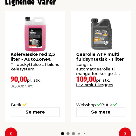
Lignende varer
Kølervæske rød 2,5
Gearolie ATF multi
liter - AutoZone®
fuldsyntetisk - 1 liter
Til beskyttelse af bilens
Longlife
kølesystem.
automatgearolie til
mange forskellige 4-,
5-, 6- og 8-trins
90,00
109,00
pr. stk.
pr. stk.
automatgearkasser.
Lev. omk. tillægges
36,00
pr. ltr.
Butik
Webshop
Butik
Se mere
Se mere