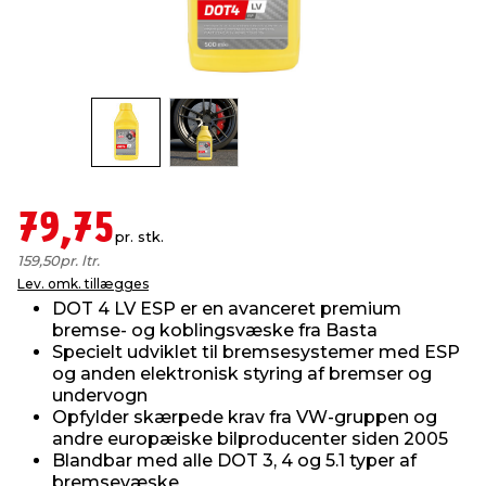
indretning
er & sikkerhed
 fittings
dsbelysning
eklædning
& udendørs spa
r & stilladser
e
behandling
ne, data & TV
& fritid
debeklædning
ing
asser & standere
rier
 sko
79,75
pr. stk.
antning
ri & syltning
159,50
pr. ltr.
Lev. omk. tillægges
DOT 4 LV ESP er en avanceret premium
dyr & ukrudt
bremse- og koblingsvæske fra Basta
Specielt udviklet til bremsesystemer med ESP
og anden elektronisk styring af bremser og
undervogn
Opfylder skærpede krav fra VW-gruppen og
andre europæiske bilproducenter siden 2005
Blandbar med alle DOT 3, 4 og 5.1 typer af
bremsevæske