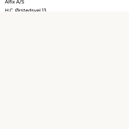
Alfix A/S
H.C. Ørstedsvej 13
6000 Kolding
alfix@alfix.dk
Find en butik
Kundeservice
nær dig
Åbent alle dage 8 -
Køb i webshop
19
byt i butik