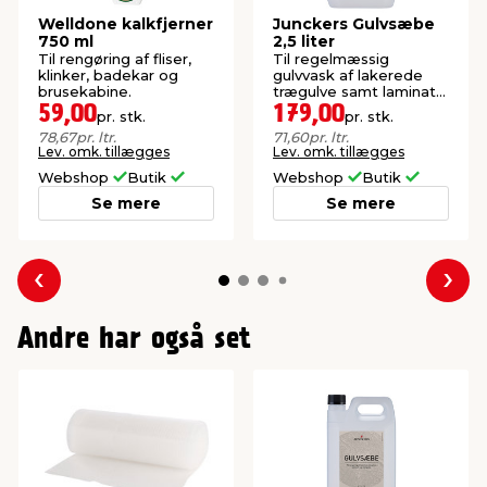
Welldone kalkfjerner
Junckers Gulvsæbe
750 ml
2,5 liter
Til rengøring af fliser,
Til regelmæssig
klinker, badekar og
gulvvask af lakerede
brusekabine.
trægulve samt laminat-
og vinylgulve.
59,00
179,00
pr. stk.
pr. stk.
78,67
pr. ltr.
71,60
pr. ltr.
Lev. omk. tillægges
Lev. omk. tillægges
Webshop
Butik
Webshop
Butik
Se mere
Se mere
Forrige
Næs
Andre har også set