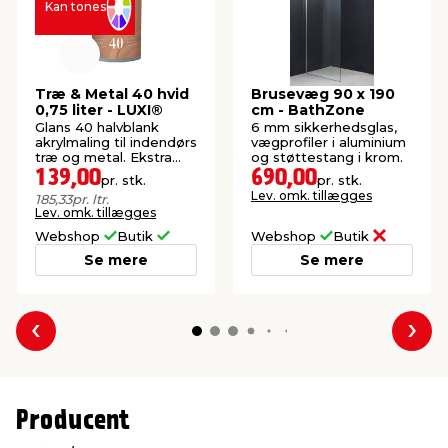
Kan tones
Træ & Metal 40 hvid
Brusevæg 90 x 190
0,75 liter - LUXI®
cm - BathZone
Glans 40 halvblank
6 mm sikkerhedsglas,
akrylmaling til indendørs
vægprofiler i aluminium
træ og metal. Ekstra
og støttestang i krom.
slidstærk overflade.
139,00
690,00
pr. stk.
pr. stk.
Lev. omk. tillægges
185,33
pr. ltr.
Lev. omk. tillægges
Webshop
Butik
Webshop
Butik
Se mere
Se mere
Forrige
Næs
Producent