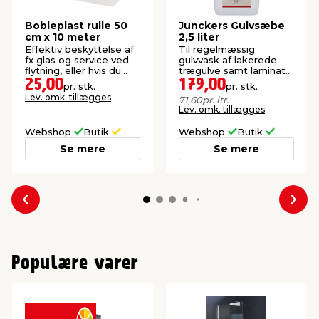
Bobleplast rulle 50
Junckers Gulvsæbe
cm x 10 meter
2,5 liter
Effektiv beskyttelse af
Til regelmæssig
fx glas og service ved
gulvvask af lakerede
flytning, eller hvis du
trægulve samt laminat-
skal sende noget.
og vinylgulve.
25,00
179,00
pr. stk.
pr. stk.
Lev. omk. tillægges
71,60
pr. ltr.
Lev. omk. tillægges
Webshop
Butik
Webshop
Butik
Se mere
Se mere
Forrige
Næs
Populære varer