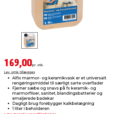
indretning
er & sikkerhed
 fittings
dsbelysning
eklædning
& udendørs spa
r & stilladser
e
behandling
ne, data & TV
& fritid
debeklædning
ing
asser & standere
rier
 sko
antning
ri & syltning
169,00
pr. stk.
Lev. omk. tillægges
dyr & ukrudt
Alfix marmor- og keramikvask er et universalt
rengøringsmiddel til særligt sarte overflader
Fjerner sæbe og snavs på fx keramik- og
marmorfliser, sanitet, blandingsbatterier og
emaljerede badekar
Dagligt brug forebygger kalkbelægning
1 liter i beholderen