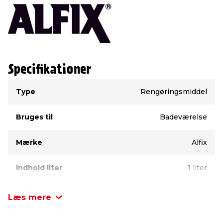
Specifikationer
Type
Værdi
Type
Rengøringsmiddel
Bruges til
Badeværelse
Mærke
Alfix
Indhold liter
1 liter
Læs mere