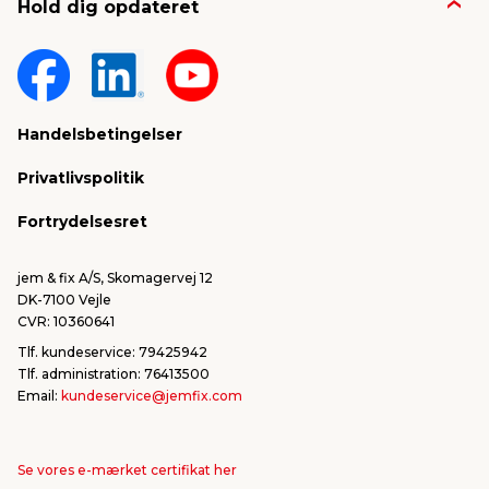
Hold dig opdateret
Nyheder & presse
Gavekort
Om jem & fix
Fragt & levering
Sponsorater & projekter
Reklamation
Handelsbetingelser
Konkurrencevindere
Varemærker
Privatlivspolitik
FSC®
Falske mails & svindel
Fortrydelsesret
Bliv leverandør/Become supplier
Fortryd ordre
jem & fix A/S, Skomagervej 12
DK-7100 Vejle
CVR: 10360641
Tlf. kundeservice: 79425942
Tlf. administration: 76413500
Email:
kundeservice@jemfix.com
Se vores e-mærket certifikat her